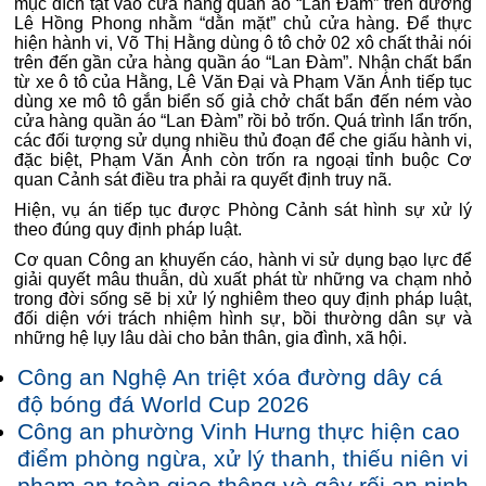
mục đích tạt vào cửa hàng quần áo “Lan Đàm” trên đường
Lê Hồng Phong nhằm “dằn mặt” chủ cửa hàng. Để thực
hiện hành vi, Võ Thị Hằng dùng ô tô chở 02 xô chất thải nói
trên đến gần cửa hàng quần áo “Lan Đàm”. Nhận chất bẩn
từ xe ô tô của Hằng, Lê Văn Đại và Phạm Văn Ánh tiếp tục
dùng xe mô tô gắn biển số giả chở chất bẩn đến ném vào
cửa hàng quần áo “Lan Đàm” rồi bỏ trốn. Quá trình lẩn trốn,
các đối tượng sử dụng nhiều thủ đoạn để che giấu hành vi,
đặc biệt, Phạm Văn Ánh còn trốn ra ngoại tỉnh buộc Cơ
quan Cảnh sát điều tra phải ra quyết định truy nã.
Hiện, vụ án tiếp tục được Phòng Cảnh sát hình sự xử lý
theo đúng quy định pháp luật.
Cơ quan Công an khuyến cáo, hành vi sử dụng bạo lực để
giải quyết mâu thuẫn, dù xuất phát từ những va chạm nhỏ
trong đời sống sẽ bị xử lý nghiêm theo quy định pháp luật,
đối diện với trách nhiệm hình sự, bồi thường dân sự và
những hệ lụy lâu dài cho bản thân, gia đình, xã hội.
Công an Nghệ An triệt xóa đường dây cá
độ bóng đá World Cup 2026
Công an phường Vinh Hưng thực hiện cao
điểm phòng ngừa, xử lý thanh, thiếu niên vi