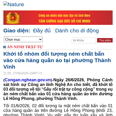
Giao diện:
Đầy đủ
Dành cho di động
AN NINH TRẬT TỰ
Khởi tố nhóm đối tượng ném chất bẩn
vào cửa hàng quần áo tại phường Thành
Vinh
11:55, 27/06/2026 (GMT+7)
Congan.nghean.gov.vn
Ngày 26/6/2026, Phòng Cảnh
(
)-
sát hình sự Công an tỉnh Nghệ An cho biết, đã khởi tố
03 đối tượng
về tội “Gây rối trật tự công cộng” trong vụ
án ném chất bẩn vào 01
cửa hàng quần áo trên đường
Lê Hồng Phong, phường Thành Vinh.
Tối 01/6/2026, 02 đối tượng lạ mặt ném chất bẩn vào 01
cửa hàng quần áo trên đường Lê Hồng Phong (khối 23,
phường Thành Vinh). Vụ việc gây dư luận xấu và ảnh