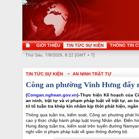
GIỚI THIỆU
TIN TỨC SỰ KIỆN
THÔNG TIN C
Thứ Sáu, 7/8/2026, 8:22 [GMT + 7]
TIN TỨC SỰ KIỆN
AN NINH TRẬT TỰ
Công an phường Vinh Hưng đẩy mạ
(
Congan.nghean.gov.vn
)-Thực hiện Kế hoạch của Cô
an ninh, trật tự và vi phạm pháp luật về trật tự, a
trì tổ tuần tra khép kín nhằm kịp thời phát hiện, ngă
Thông qua tuần tra, kiểm soát, Công an phường phát hi
cao ý thức chấp hành pháp luật trong Nhân dân. Điển h
Hưng đang tuần tra, kiểm soát trên tuyến đường Namyan
nghi vấn vi phạm pháp luật về giao thông đường bộ.