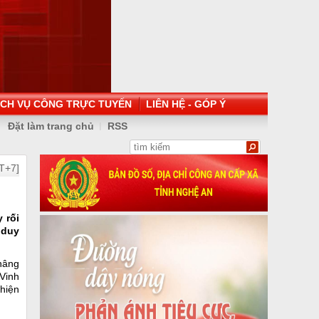
ỊCH VỤ CÔNG TRỰC TUYẾN
LIÊN HỆ - GÓP Ý
Đặt làm trang chủ
RSS
T+7]
 rối
 duy
nâng
Vinh
hiện