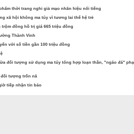
ẩm thời trang nghi giả mạo nhãn hiệu nổi tiếng
ng xã hội không ma túy vì tương lai thế hệ trẻ
rộm đồng hồ trị giá 665 triệu đồng
hường Thành Vinh
yến với số tiền gần 100 triệu đồng
uệ
gừa đối tượng sử dụng ma túy tổng hợp loạn thần, "ngáo đá" ph
đối tượng trốn nã
giờ tiếp nhận tin báo