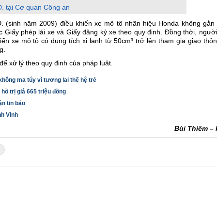
Đ. tại Cơ quan Công an
Đ. (sinh năm 2009) điều khiển xe mô tô nhãn hiệu Honda không gắn 
 Giấy phép lái xe và Giấy đăng ký xe theo quy định. Đồng thời, ngườ
ển xe mô tô có dung tích xi lanh từ 50cm³ trở lên tham gia giao thôn
g.
ể xử lý theo quy định của pháp luật.
hông ma túy vì tương lai thế hệ trẻ
 trị giá 665 triệu đồng
ận tin báo
nh Vinh
Bùi Thiêm – 