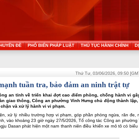
HUYÊN ĐỀ
PHỔ BIẾN PHÁP LUẬT
THỦ TỤC HÀNH CHÍNH
D
Thứ Tư, 03/06/2026, 09:50 [GM
nh tuần tra, bảo đảm an ninh trật tự
ng an tỉnh về triển khai đợt cao điểm phòng, chống hành vi gây
n toàn giao thông, Công an phường Vinh Hưng chủ động thành lập,
n chặn và xử lý hành vi vi phạm.
ện, xử lý nhiều trường hợp vi phạm, góp phần phòng ngừa, răn đe, 
ình, vào khoảng 23 giờ ngày 27/5/2026, Tổ công tác Công an phường 
gju Dasan phát hiện một nam thanh niên điều khiển xe mô tô có biểu 