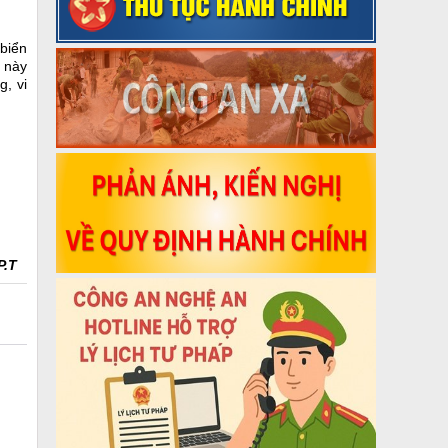
biển
i này
g, vi
P.T