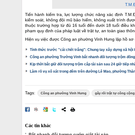
T.M.
Tiến hành kiểm tra, lực lượng chức năng xác định T.M.
kiểm soát, không đội mũ bảo hiểm, không xuất trình được
thuộc trường hợp từ đủ 16 tuổi đến dưới 18 tuổi điều khi
phạm quy định của pháp luật về trật tự, an toàn giao thôn
Hiện vụ việc được Công an phường Vinh Hưng lập hồ sơ đ
Tỉnh thức trước "cái chết trắng": Chung tay xây dựng xã hội k
Công an phường Trường Vinh bắt nhanh đối tượng trộm đồng hồ
Kịp thời bắt giữ đối tượng trộm cắp tài sản sau 24 giờ tiếp nh
Làm rõ vụ xô xát trong đêm trên đường Lê Mao, phường Thà
Tags:
Công an phường Vinh Hưng
gây rối trật tự công cộng
Các tin khác
Bắt nhanh đối tượng cướp giật tài sản