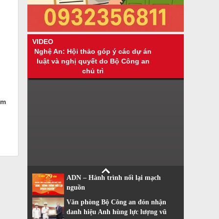
VIDEO
Nghệ An: Hội thảo góp ý các dự án
luật và nghị quyết do Bộ Công an
chủ trì
ạm
ADN – Hành trình nối lại mạch
nguồn
Văn phòng Bộ Công an đón nhận
danh hiệu Anh hùng lực lượng vũ