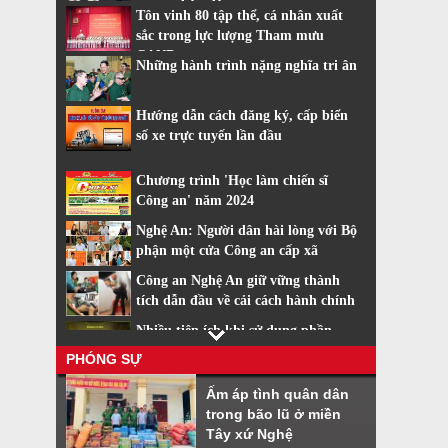
trang nhân dân
Tôn vinh 80 tập thể, cá nhân xuất
sắc trong lực lượng Tham mưu
CAND
Những hành trình nặng nghĩa tri ân
Hướng dẫn cách đăng ký, cấp biển
số xe trực tuyến lần đầu
Chương trình 'Học làm chiến sĩ
Công an' năm 2024
Nghệ An: Người dân hài lòng với Bộ
phận một cửa Công an cấp xã
Công an Nghệ An giữ vững thành
tích dẫn đầu về cải cách hành chính
Nhiều tiện ích khi sử dụng phần
mềm VNeiD
PHÓNG SỰ
Cách đăng ký tài khoản định danh
Ấm áp tình quân dân
điện tử
trong bão lũ ở miền
Tây xứ Nghệ