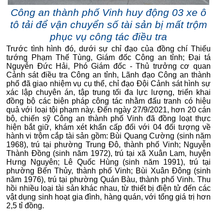
Công an thành phố Vinh huy động 03 xe ô
tô tải để vận chuyển số tài sản bị mất trộm
phục vụ công tác điều tra
Trước tình hình đó, dưới sự chỉ đạo của đồng chí Thiếu
tướng Phạm Thế Tùng, Giám đốc Công an tỉnh; Đại tá
Nguyễn Đức Hải, Phó Giám đốc - Thủ trưởng cơ quan
Cảnh sát điều tra Công an tỉnh, Lãnh đạo Công an thành
phố đã giao nhiệm vụ cụ thể, chỉ đạo Đội Cảnh sát hình sự
xác lập chuyên án, tập trung tối đa lực lượng, triển khai
đồng bộ các biện pháp công tác nhằm đấu tranh có hiệu
quả với loại tội phạm này. Đến ngày 27/9/2021, hơn 20 cán
bộ, chiến sỹ Công an thành phố Vinh đã đồng loạt thực
hiện bắt giữ, khám xét khẩn cấp đối với 04 đối tượng về
hành vi trộm cắp tài sản gồm: Bùi Quang Cường (sinh năm
1968), trú tại phường Trung Đô, thành phố Vinh; Nguyễn
Thành Đồng (sinh năm 1972), trú tại xã Xuân Lam, huyện
Hưng Nguyên; Lê Quốc Hùng (sinh năm 1991), trú tại
phường Bến Thủy, thành phố Vinh; Bùi Xuân Đông (sinh
năm 1976), trú tại phường Quán Bàu, thành phố Vinh. Thu
hồi nhiều loại tài sản khác nhau, từ thiết bị điện tử đến các
vật dụng sinh hoạt gia đình, hàng quán, với tổng giá trị hơn
2,5 tỉ đồng.