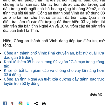
tàng trữ trái phép chất ma túy và trộm cắp tài sản; các vật
chứng là tài sản sau khi lấy trộm được các đối tượng cất
dấu trong một ngôi nhà bỏ hoang rộng khoảng 30m2, quá
trình thu hồi tài sản, Công an thành phố Vinh đã sử dụng 03
xe ô tô tải mới chở hết số tài sản đã trộm cắp. Quá trình
điều tra, làm rõ các đối tượng đã thực hiện 03 vụ trộm tài
sản trên địa bàn tỉnh Nghệ An và 10 vụ trộm cắp tài sản trên
địa bàn tỉnh Hà Tĩnh.
Hiện, Công an thành phố Vinh đang tiếp tục điều tra, mở
rộng.
Công an thành phố Vinh: Phá chuyên án, bắt 'nữ quái' lừa
đảo gần 6 tỉ đồng
Khởi tố thêm 05 bị can trong 02 vụ án "Giả mạo trong công
tác"
Khởi tố, bắt tạm giam cặp vợ chồng cho vay lãi nặng hơn
03 tỉ đồng
Công an tỉnh Nghệ An triệt xóa đường dây đánh bạc trực
tuyến trên 50 tỷ đồng
Đức Vũ