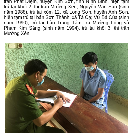
trấn Phát Diệm, huyện Kim Sơn, tỉnh Ninh Bình, hiện tạm
trú tại khối 2, thị trấn Mường Xén; Nguyễn Văn San (sinh
năm 1988), trú tại xóm 12, xã Long Sơn, huyện Anh Sơn,
hiện tạm trú tại bản Sơn Thành, xã Tà Cạ; Vừ Bá Của (sinh
năm 1990), trú tại bản Trung Tâm, xã Mường Lống và
Phạm Kim Sáng (sinh năm 1994), trú tại khối 3, thị trấn
Mường Xén.