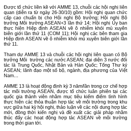
Được tổ chức liền kề với AMME 13, chuỗi các hội nghị liên
quan (diễn ra từ ngày 26-30/10) gồm: Hội nghị quan chức
cấp cao chuẩn bị cho Hội nghị Bộ trưởng; Hội nghị Bộ
trưởng Môi trường ASEAN+3 lần thứ 14; Hội nghị Ủy ban
thực hiện Hiệp định ASEAN về ô nhiễm khói mù xuyên
biên giới lần thứ 11 (COM 11); Hội nghị các bên tham gia
Hiệp định ASEAN về ô nhiễm khói mù xuyên biên giới lần
thứ 11.
Tham dự AMME 13 và chuỗi các hội nghị liên quan có Bộ
trưởng Môi trường các nước ASEAN; đại diện 3 nước đối
tác là Trung Quốc, Nhật Bản và Hàn Quốc; Tổng Thư ký
ASEAN; lãnh đạo một số bộ, ngành, địa phương của Việt
Nam…
AMME 13 là hoạt động định kỳ 3 năm/lần trong cơ chế hợp
tác môi trường ASEAN, được tổ chức luân phiên tại các
quốc gia thành viên nhằm mục tiêu kiểm điểm tình hình
thực hiện các thỏa thuận hợp tác về môi trường trong khu
vực giữa hai kỳ hội nghị, thảo luận về các nội dung hợp tác
mới, đồng thời kiến nghị và đề xuất các giải pháp nhằm
thúc đẩy các hoạt động hợp tác ASEAN về môi trường
trong thời gian tới.