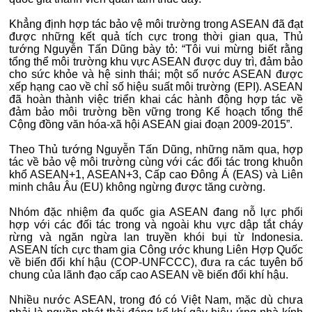
Khẳng định hợp tác bảo vệ môi trường trong ASEAN đã đạt
được những kết quả tích cực trong thời gian qua, Thủ
tướng Nguyễn Tấn Dũng bày tỏ: “Tôi vui mừng biết rằng
tổng thể môi trường khu vực ASEAN được duy trì, đảm bảo
cho sức khỏe và hệ sinh thái; một số nước ASEAN được
xếp hạng cao về chỉ số hiệu suất môi trường (EPI). ASEAN
đã hoàn thành việc triển khai các hành động hợp tác về
đảm bảo môi trường bền vững trong Kế hoạch tổng thể
Cộng đồng văn hóa-xã hội ASEAN giai đoạn 2009-2015”.
Theo Thủ tướng Nguyễn Tấn Dũng, những năm qua, hợp
tác về bảo vệ môi trường cùng với các đối tác trong khuôn
khổ ASEAN+1, ASEAN+3, Cấp cao Đông Á (EAS) và Liên
minh châu Âu (EU) không ngừng được tăng cường.
Nhóm đặc nhiệm đa quốc gia ASEAN đang nỗ lực phối
hợp với các đối tác trong và ngoài khu vực dập tắt cháy
rừng và ngăn ngừa lan truyền khói bụi từ Indonesia.
ASEAN tích cực tham gia Công ước khung Liên Hợp Quốc
về biến đổi khí hậu (COP-UNFCCC), đưa ra các tuyên bố
chung của lãnh đạo cấp cao ASEAN về biến đổi khí hậu.
Nhiều nước ASEAN, trong đó có Việt Nam, mặc dù chưa