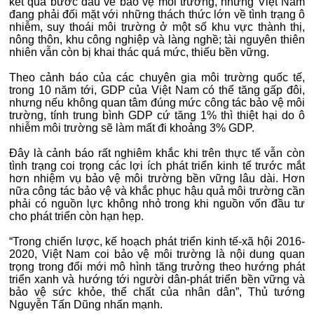
kết quả bước đầu về bảo vệ môi trường, nhưng Việt Nam
đang phải đối mặt với những thách thức lớn về tình trạng ô
nhiễm, suy thoái môi trường ở một số khu vực thành thị,
nông thôn, khu công nghiệp và làng nghề; tài nguyên thiên
nhiên vẫn còn bị khai thác quá mức, thiếu bền vững.
Theo cảnh báo của các chuyên gia môi trường quốc tế,
trong 10 năm tới, GDP của Việt Nam có thể tăng gấp đôi,
nhưng nếu không quan tâm đúng mức công tác bảo vệ môi
trường, tính trung bình GDP cứ tăng 1% thì thiệt hại do ô
nhiễm môi trường sẽ làm mất đi khoảng 3% GDP.
Đây là cảnh báo rất nghiêm khắc khi trên thực tế vẫn còn
tình trạng coi trọng các lợi ích phát triển kinh tế trước mắt
hơn nhiệm vụ bảo vệ môi trường bền vững lâu dài. Hơn
nữa công tác bảo vệ và khắc phục hậu quả môi trường cần
phải có nguồn lực không nhỏ trong khi nguồn vốn đầu tư
cho phát triển còn hạn hẹp.
“Trong chiến lược, kế hoạch phát triển kinh tế-xã hội 2016-
2020, Việt Nam coi bảo vệ môi trường là nội dung quan
trọng trong đổi mới mô hình tăng trưởng theo hướng phát
triển xanh và hướng tới người dân-phát triển bền vững và
bảo vệ sức khỏe, thể chất của nhân dân”, Thủ tướng
Nguyễn Tấn Dũng nhấn mạnh.