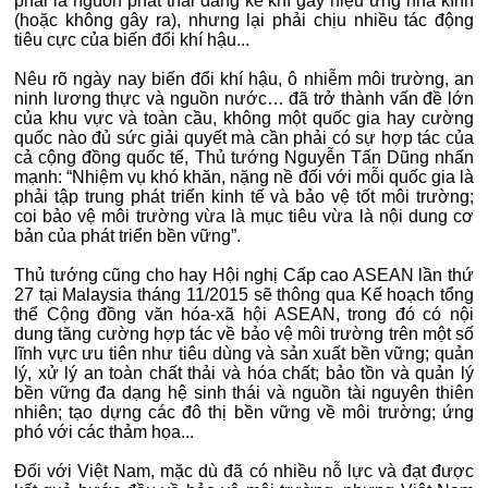
phải là nguồn phát thải đáng kể khí gây hiệu ứng nhà kính
(hoặc không gây ra), nhưng lại phải chịu nhiều tác động
tiêu cực của biến đổi khí hậu...
Nêu rõ ngày nay biến đổi khí hậu, ô nhiễm môi trường, an
ninh lương thực và nguồn nước… đã trở thành vấn đề lớn
của khu vực và toàn cầu, không một quốc gia hay cường
quốc nào đủ sức giải quyết mà cần phải có sự hợp tác của
cả cộng đồng quốc tế, Thủ tướng Nguyễn Tấn Dũng nhấn
mạnh: “Nhiệm vụ khó khăn, nặng nề đối với mỗi quốc gia là
phải tập trung phát triển kinh tế và bảo vệ tốt môi trường;
coi bảo vệ môi trường vừa là mục tiêu vừa là nội dung cơ
bản của phát triển bền vững”.
Thủ tướng cũng cho hay Hội nghị Cấp cao ASEAN lần thứ
27 tại Malaysia tháng 11/2015 sẽ thông qua Kế hoạch tổng
thể Cộng đồng văn hóa-xã hội ASEAN, trong đó có nội
dung tăng cường hợp tác về bảo vệ môi trường trên một số
lĩnh vực ưu tiên như tiêu dùng và sản xuất bền vững; quản
lý, xử lý an toàn chất thải và hóa chất; bảo tồn và quản lý
bền vững đa dạng hệ sinh thái và nguồn tài nguyên thiên
nhiên; tạo dựng các đô thị bền vững về môi trường; ứng
phó với các thảm họa...
Đối với Việt Nam, mặc dù đã có nhiều nỗ lực và đạt được