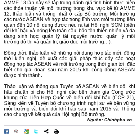
AMME 13 lần này sẽ tập trung đánh giá tình hình thực hiện
các thỏa thuận về môi trường trong khu vực kể từ AMME
12; thảo luận và thống nhất ở cấp Bộ trưởng Môi trường
các nước ASEAN về hợp tác trong lĩnh vực môi trường liên
quan đến 10 nội dung được nêu ra tại Hội nghị SOM (biến
đổi khí hậu và nóng lên toàn cầu; bảo tồn thiên nhiên và đa
dạng sinh học; quản lý tài nguyên nước; quản lý môi
trường đô thị và quản trị; giáo dục môi trường…).
Đồng thời, thảo luận về những nội dung hợp tác mới, đồng
thời kiến nghị, đề xuất các giải pháp thúc đẩy các hoạt
động hợp tác ASEAN về môi trường trong thời gian tới, đặc
biệt cho giai đoạn sau năm 2015 khi cộng đồng ASEAN
được hình thành.
Thảo luận và thông qua Tuyên bố ASEAN về biến đổi khí
hậu chuẩn bị cho Hội nghị các bên tham gia Công ước
khung của Liên Hợp Quốc về biến đổi khí hậu (COP 21),
Sáng kiến về Tuyên bố chương trình nghị sự về bền vững
môi trường và biến đổi khí hậu sau năm 2015 và Thông
cáo chung về kết quả của Hội nghị Bộ trưởng.
Nguồn: Chinhphu.vn