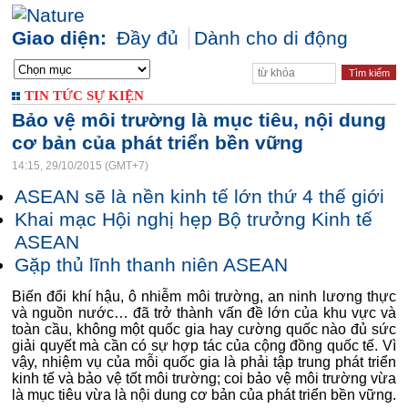
Giao diện:
Đầy đủ
Dành cho di động
TIN TỨC SỰ KIỆN
Bảo vệ môi trường là mục tiêu, nội dung
cơ bản của phát triển bền vững
14:15, 29/10/2015 (GMT+7)
ASEAN sẽ là nền kinh tế lớn thứ 4 thế giới
Khai mạc Hội nghị hẹp Bộ trưởng Kinh tế
ASEAN
Gặp thủ lĩnh thanh niên ASEAN
Biến đổi khí hậu, ô nhiễm môi trường, an ninh lương thực
và nguồn nước… đã trở thành vấn đề lớn của khu vực và
toàn cầu, không một quốc gia hay cường quốc nào đủ sức
giải quyết mà cần có sự hợp tác của cộng đồng quốc tế. Vì
vậy, nhiệm vụ của mỗi quốc gia là phải tập trung phát triển
kinh tế và bảo vệ tốt môi trường; coi bảo vệ môi trường vừa
là mục tiêu vừa là nội dung cơ bản của phát triển bền vững.