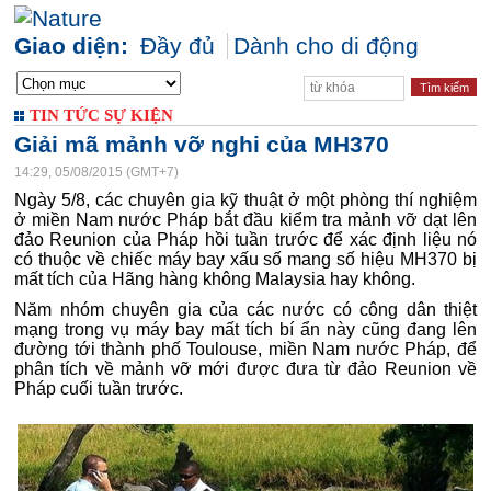
Giao diện:
Đầy đủ
Dành cho di động
TIN TỨC SỰ KIỆN
Giải mã mảnh vỡ nghi của MH370
14:29, 05/08/2015 (GMT+7)
Ngày 5/8, các chuyên gia kỹ thuật ở một phòng thí nghiệm
ở miền Nam nước Pháp bắt đầu kiểm tra mảnh vỡ dạt lên
đảo Reunion của Pháp hồi tuần trước để xác định liệu nó
có thuộc về chiếc máy bay xấu số mang số hiệu MH370 bị
mất tích của Hãng hàng không Malaysia hay không.
Năm nhóm chuyên gia của các nước có công dân thiệt
mạng trong vụ máy bay mất tích bí ẩn này cũng đang lên
đường tới thành phố Toulouse, miền Nam nước Pháp, để
phân tích về mảnh vỡ mới được đưa từ đảo Reunion về
Pháp cuối tuần trước.