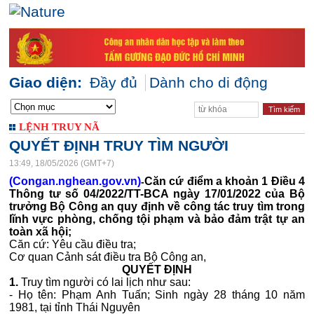
Giao diện:
Đầy đủ
Dành cho di động
LỆNH TRUY NÃ
QUYẾT ĐỊNH TRUY TÌM NGƯỜI
13:49, 18/05/2026 (GMT+7)
(Congan.nghean.gov.vn)
Căn cứ điểm a khoản 1 Điều 4
-
Thông tư số 04/2022/TT-
BCA ngày 17/01/2022 của Bộ
trưởng Bộ Công an quy định về công tác truy tìm trong
lĩnh vực phòng, chống tội phạm và bảo đảm
trật tự an
toàn xã hội;
Căn cứ: Yêu cầu điều tra;
Cơ quan Cảnh sát điều tra Bộ Công an,
QUYẾT ĐỊNH
1.
Truy tìm người có lai lịch như sau:
- Họ tên:
Phạm Anh Tuấn;
Sinh ngày 28 tháng 10 năm
1981, tại tỉnh Thái Nguyên