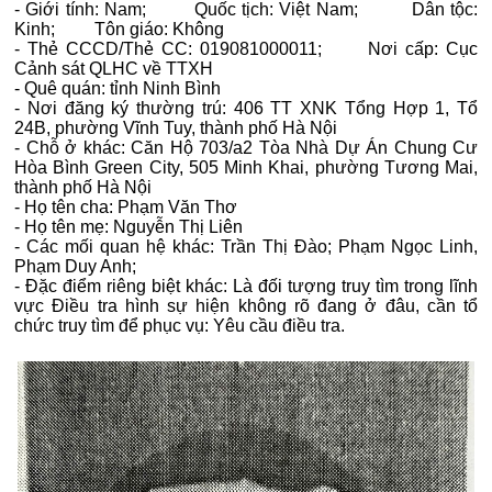
- Giới tính: Nam;
Quốc tịch: Việt Nam;
Dân tộc:
Kinh;
Tôn giáo: Không
- Thẻ CCCD/Thẻ CC: 019081000011;
Nơi cấp:
Cục
Cảnh sát QLHC về TTXH
- Quê quán: tỉnh Ninh Bình
- Nơi đăng ký thường trú: 406 TT XNK Tổng Hợp 1, Tổ
24B, phường Vĩnh Tuy,
thành phố Hà Nội
- Chỗ ở khác: Căn Hộ 703/a2 Tòa Nhà Dự Án Chung Cư
Hòa Bình Green City, 505 Minh Khai, phường Tương Mai,
thành phố Hà Nội
- Họ tên cha: Phạm Văn Thơ
- Họ tên mẹ: Nguyễn Thị Liên
- Các mối quan hệ khác: Trần Thị Đào; Phạm Ngọc Linh,
Phạm Duy Anh;
- Đặc điểm riêng biệt khác:
Là đối tượng truy tìm trong lĩnh
vực Điều tra hình sự hiện không rõ đang ở đâu,
cần tổ
chức truy tìm để phục vụ: Yêu cầu điều tra.