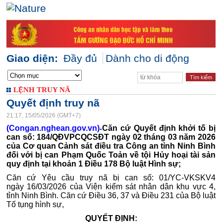
Giao diện:
Đầy đủ
Dành cho di động
LỆNH TRUY NÃ
Quyết định truy nã
21:17, 15/05/2026 (GMT+7)
(Congan.nghean.gov.vn)
Căn cứ Quyết định khởi tố bị
-
can số: 184/QĐVPCQCSĐT ngày 02 tháng 03 năm 2026
của Cơ quan Cảnh sát điều tra Công an tỉnh Ninh Bình
đối với bị can Phạm Quốc Toản về tội Hủy hoại tài sản
quy định tại khoản 1 Điều 178 Bộ luật Hình sự;
Căn cứ Yêu cầu truy nã bị can số: 01/YC-VKSKV4
ngày
16/03/2026 của Viện kiểm sát nhân dân khu vực 4,
tỉnh Ninh Bình. Căn cứ Điều 36, 37 và Điều 231 của Bộ luật
Tố tụng hình sự,
QUYẾT ĐỊNH: