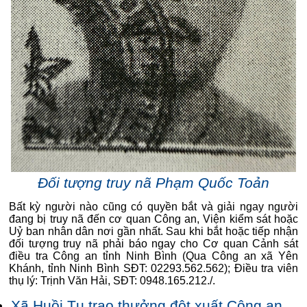
Đối tượng truy nã Phạm Quốc Toản
Bất kỳ người nào cũng có quyền bắt và giải ngay người
đang bị truy nã đến cơ quan Công an, Viện kiểm sát hoặc
Uỷ ban nhân dân nơi gần nhất. Sau khi bắt hoặc tiếp nhận
đối tượng truy nã phải báo ngay cho Cơ quan Cảnh sát
điều tra Công an tỉnh Ninh Bình (Qua Công an xã Yên
Khánh, tỉnh Ninh Bình SĐT: 02293.562.562); Điều tra viên
thụ lý: Trịnh Văn Hải, SĐT: 0948.165.212./.
Xã Huồi Tụ trao thưởng đột xuất Công an