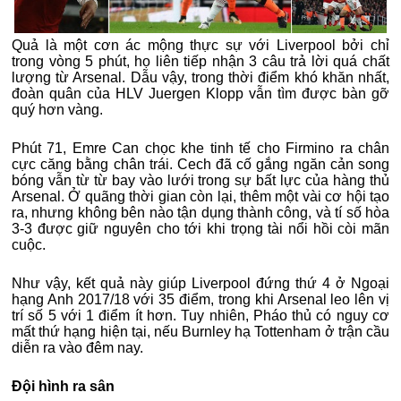
Quả là một cơn ác mộng thực sự với Liverpool bởi chỉ
trong vòng 5 phút, họ liên tiếp nhận 3 câu trả lời quá chất
lượng từ Arsenal. Dẫu vậy, trong thời điểm khó khăn nhất,
đoàn quân của HLV Juergen Klopp vẫn tìm được bàn gỡ
quý hơn vàng.
Phút 71, Emre Can chọc khe tinh tế cho Firmino ra chân
cực căng bằng chân trái. Cech đã cố gắng ngăn cản song
bóng vẫn từ từ bay vào lưới trong sự bất lực của hàng thủ
Arsenal. Ở quãng thời gian còn lại, thêm một vài cơ hội tạo
ra, nhưng không bên nào tận dụng thành công, và tí số hòa
3-3 được giữ nguyên cho tới khi trọng tài nổi hồi còi mãn
cuộc.
Như vậy, kết quả này giúp Liverpool đứng thứ 4 ở Ngoại
hạng Anh 2017/18 với 35 điểm, trong khi Arsenal leo lên vị
trí số 5 với 1 điểm ít hơn. Tuy nhiên, Pháo thủ có nguy cơ
mất thứ hạng hiện tại, nếu Burnley hạ Tottenham ở trận cầu
diễn ra vào đêm nay.
Đội hình ra sân