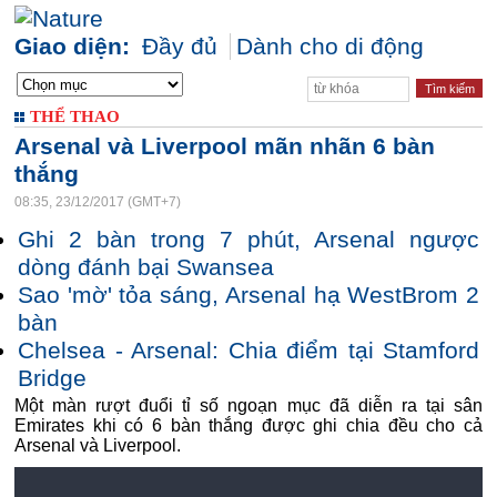
Giao diện:
Đầy đủ
Dành cho di động
THỂ THAO
Arsenal và Liverpool mãn nhãn 6 bàn
thắng
08:35, 23/12/2017 (GMT+7)
Ghi 2 bàn trong 7 phút, Arsenal ngược
dòng đánh bại Swansea
Sao 'mờ' tỏa sáng, Arsenal hạ WestBrom 2
bàn
Chelsea - Arsenal: Chia điểm tại Stamford
Bridge
Một màn rượt đuổi tỉ số ngoạn mục đã diễn ra tại sân
Emirates khi có 6 bàn thắng được ghi chia đều cho cả
Arsenal và Liverpool.