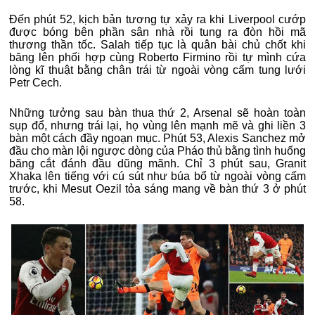
Đến phút 52, kịch bản tương tự xảy ra khi Liverpool cướp
được bóng bên phần sân nhà rồi tung ra đòn hồi mã
thương thần tốc. Salah tiếp tục là quân bài chủ chốt khi
băng lên phối hợp cùng Roberto Firmino rồi tự mình cứa
lòng kĩ thuật bằng chân trái từ ngoài vòng cấm tung lưới
Petr Cech.
Những tưởng sau bàn thua thứ 2, Arsenal sẽ hoàn toàn
sụp đổ, nhưng trái lại, họ vùng lên mạnh mẽ và ghi liền 3
bàn một cách đầy ngoạn mục. Phút 53, Alexis Sanchez mở
đầu cho màn lội ngược dòng của Pháo thủ bằng tình huống
băng cắt đánh đầu dũng mãnh. Chỉ 3 phút sau, Granit
Xhaka lên tiếng với cú sút như búa bổ từ ngoài vòng cấm
trước, khi Mesut Oezil tỏa sáng mang về bàn thứ 3 ở phút
58.