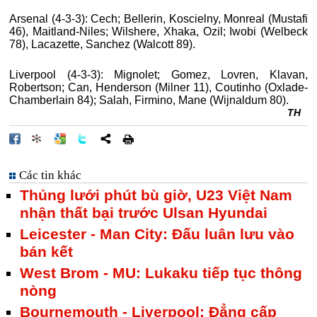
Arsenal (4-3-3): Cech; Bellerin, Koscielny, Monreal (Mustafi
46), Maitland-Niles; Wilshere, Xhaka, Ozil; Iwobi (Welbeck
78), Lacazette, Sanchez (Walcott 89).
Liverpool (4-3-3): Mignolet; Gomez, Lovren, Klavan,
Robertson; Can, Henderson (Milner 11), Coutinho (Oxlade-
Chamberlain 84); Salah, Firmino, Mane (Wijnaldum 80).
TH
Các tin khác
Thủng lưới phút bù giờ, U23 Việt Nam
nhận thất bại trước Ulsan Hyundai
Leicester - Man City: Đấu luân lưu vào
bán kết
West Brom - MU: Lukaku tiếp tục thông
nòng
Bournemouth - Liverpool: Đẳng cấp