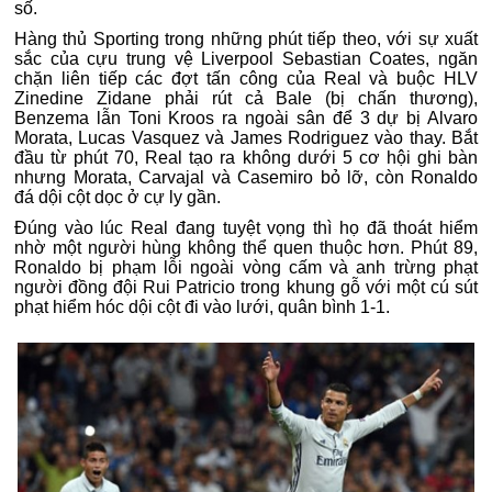
số.
Hàng thủ Sporting trong những phút tiếp theo, với sự xuất
sắc của cựu trung vệ Liverpool Sebastian Coates, ngăn
chặn liên tiếp các đợt tấn công của Real và buộc HLV
Zinedine Zidane phải rút cả Bale (bị chấn thương),
Benzema lẫn Toni Kroos ra ngoài sân để 3 dự bị Alvaro
Morata, Lucas Vasquez và James Rodriguez vào thay. Bắt
đầu từ phút 70, Real tạo ra không dưới 5 cơ hội ghi bàn
nhưng Morata, Carvajal và Casemiro bỏ lỡ, còn Ronaldo
đá dội cột dọc ở cự ly gần.
Đúng vào lúc Real đang tuyệt vọng thì họ đã thoát hiểm
nhờ một người hùng không thể quen thuộc hơn. Phút 89,
Ronaldo bị phạm lỗi ngoài vòng cấm và anh trừng phạt
người đồng đội Rui Patricio trong khung gỗ với một cú sút
phạt hiểm hóc dội cột đi vào lưới, quân bình 1-1.