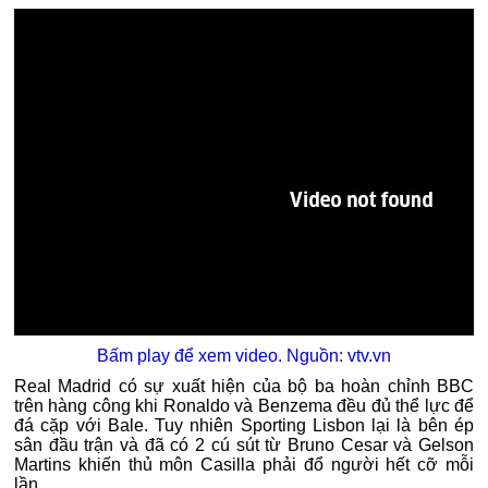
Bấm play để xem video. Nguồn: vtv.vn
Real Madrid có sự xuất hiện của bộ ba hoàn chỉnh BBC
trên hàng công khi Ronaldo và Benzema đều đủ thể lực để
đá cặp với Bale. Tuy nhiên Sporting Lisbon lại là bên ép
sân đầu trận và đã có 2 cú sút từ Bruno Cesar và Gelson
Martins khiến thủ môn Casilla phải đổ người hết cỡ mỗi
lần.