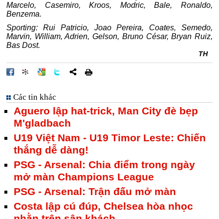
Marcelo, Casemiro, Kroos, Modric, Bale, Ronaldo,
Benzema.
Sporting: Rui Patricio, Joao Pereira, Coates, Semedo,
Marvin, William, Adrien, Gelson, Bruno César, Bryan Ruiz,
Bas Dost.
TH
Các tin khác
Aguero lập hat-trick, Man City đè bẹp
M'gladbach
U19 Việt Nam - U19 Timor Leste: Chiến
thắng dễ dàng!
PSG - Arsenal: Chia điểm trong ngày
mở màn Champions League
PSG - Arsenal: Trận đấu mở màn
Costa lập cú đúp, Chelsea hòa nhọc
nhằn trên sân khách