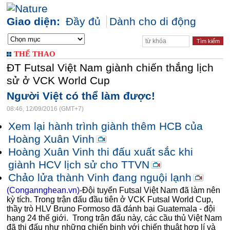
Giao diện:
Đầy đủ
Dành cho di động
THỂ THAO
ĐT Futsal Việt Nam giành chiến thắng lịch
sử ở VCK World Cup
Người Việt có thể làm được!
08:46, 12/09/2016 (GMT+7)
Xem lại hành trình giành thêm HCB của
Hoàng Xuân Vinh
Hoàng Xuân Vinh thi đấu xuất sắc khi
giành HCV lịch sử cho TTVN
Chảo lửa thành Vinh đang nguội lạnh
(Congannghean.vn)-
Đội tuyển Futsal Việt Nam đã làm nên
kỳ tích. Trong trận đấu đầu tiên ở VCK Futsal World Cup,
thầy trò HLV Bruno Formoso đã đánh bại Guatemala - đội
hạng 24 thế giới.
Trong trận đấu này, các cầu thủ Việt Nam
đã thi đấu như những chiến binh với chiến thuật hợp lí và