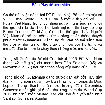
Bấm Play để xem video.
Có thể nói, việc đánh bại ĐT Futsal Nhật Bản để có mặt tại
VCK Futsal World Cup 2016 đã là một kì tích đối với ĐT
Futsal Việt Nam. Trong lúc nhiều người nghĩ rằng sân chơi
thế giới chỉ là đợt học hỏi kinh nghiệm thì thầy trò ông
Bruno Formoso đã khẳng định cho thế giới thấy: Người
Việt Nam có thể tạo nên kì tích - bằng chiến thắng thuyết
phục trước Guatemala. Rằng, người Việt có thể sánh tầm
thế giới ở những môn thể thao phù hợp với thể trạng và
mức độ đầu tư; hơn là chạy theo những ước mơ xa vời...
Trong số 24 đội dự World Cup futsal 2016, ĐT Việt Nam
(hạng 42 thế giới) chỉ mạnh hơn Đảo Solomon (45) và
Mozambique (51) nếu tính theo bảng xếp hạng của FIFA.
Trong lúc đó, Guatemala đang được dẫn dắt bởi HLV dày
dặn kinh nghiệm người Tây Ban Nha - ông Tomas de Dios
Lopez. Trong thành phần lực lượng đến Colombia,
Guatemala còn giữ lại 6 cầu thủ từng tham dự World Cup
2012 như thủ môn Merida, các cầu thủ ở tuyến trên như
Santizo, Gonzalez, Aguilar…