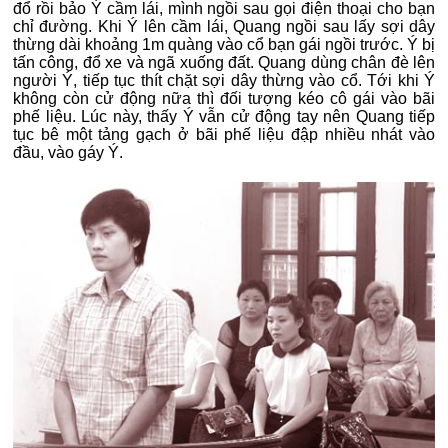
đổ rồi bảo Ý cầm lái, mình ngồi sau gọi điện thoại cho bạn
chỉ đường. Khi Ý lên cầm lái, Quang ngồi sau lấy sợi dây
thừng dài khoảng 1m quàng vào cổ bạn gái ngồi trước. Ý bị
tấn công, đổ xe và ngã xuống đất. Quang dùng chân đè lên
người Ý, tiếp tục thít chặt sợi dây thừng vào cổ. Tới khi Ý
không còn cử động nữa thì đối tượng kéo cô gái vào bãi
phế liệu. Lúc này, thấy Ý vẫn cử động tay nên Quang tiếp
tục bê một tảng gạch ở bãi phế liệu đập nhiều nhát vào
đầu, vào gáy Ý.