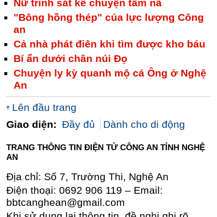
Nữ trinh sát kể chuyện tầm nã
"Bông hồng thép" của lực lượng Công
an
Cả nhà phát điên khi tìm được kho báu
Bí ẩn dưới chân núi Đọ
Chuyện ly kỳ quanh mộ cá Ông ở Nghệ
An
Lên đầu trang
Giao diện:
Đầy đủ
Dành cho di động
TRANG THÔNG TIN ĐIỆN TỬ CÔNG AN TỈNH NGHỆ
AN
Địa chỉ: Số 7, Trường Thi, Nghệ An
Điện thoại: 0692 906 119 – Email:
bbtcanghean@gmail.com
Khi sử dụng lại thông tin, đề nghị ghi rõ