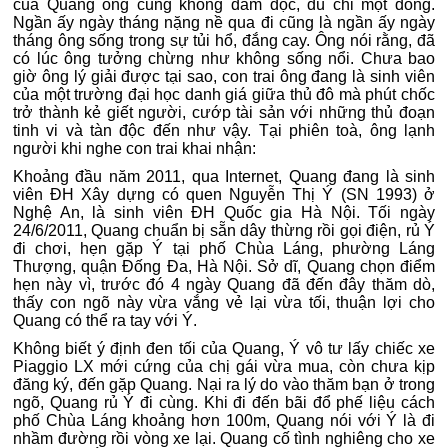
của Quang ông cũng không dám đọc, dù chỉ một dòng.
Ngần ấy ngày tháng nặng nề qua đi cũng là ngần ấy ngày
tháng ông sống trong sự tủi hổ, đắng cay. Ông nói rằng, đã
có lúc ông tưởng chừng như không sống nổi. Chưa bao
giờ ông lý giải được tại sao, con trai ông đang là sinh viên
của một trường đại học danh giá giữa thủ đô mà phút chốc
trở thành kẻ giết người, cướp tài sản với những thủ đoạn
tinh vi và tàn độc đến như vậy. Tại phiên toà, ông lạnh
người khi nghe con trai khai nhận:
Khoảng đầu năm 2011, qua Internet, Quang đang là sinh
viên ĐH Xây dựng có quen Nguyễn Thị Ý (SN 1993) ở
Nghệ An, là sinh viên ĐH Quốc gia Hà Nội. Tối ngày
24/6/2011, Quang chuẩn bị sẵn dây thừng rồi gọi điện, rủ Ý
đi chơi, hẹn gặp Ý tại phố Chùa Láng, phường Láng
Thượng, quận Đống Đa, Hà Nội. Sở dĩ, Quang chọn điểm
hẹn này vì, trước đó 4 ngày Quang đã đến đây thăm dò,
thấy con ngõ này vừa vắng vẻ lại vừa tối, thuận lợi cho
Quang có thể ra tay với Ý.
Không biết ý định đen tối của Quang, Ý vô tư lấy chiếc xe
Piaggio LX mới cứng của chị gái vừa mua, còn chưa kịp
đăng ký, đến gặp Quang. Nại ra lý do vào thăm bạn ở trong
ngõ, Quang rủ Ý đi cùng. Khi đi đến bãi đổ phế liệu cách
phố Chùa Láng khoảng hơn 100m, Quang nói với Ý là đi
nhầm đường rồi vòng xe lại. Quang cố tình nghiêng cho xe