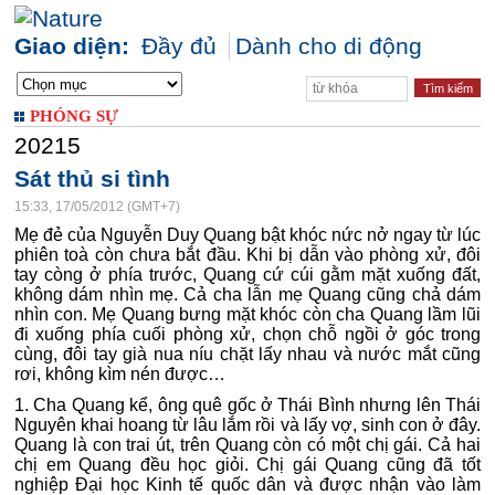
Giao diện:
Đầy đủ
Dành cho di động
PHÓNG SỰ
20215
Sát thủ si tình
15:33, 17/05/2012 (GMT+7)
Mẹ đẻ của Nguyễn Duy Quang bật khóc nức nở ngay từ lúc
phiên toà còn chưa bắt đầu. Khi bị dẫn vào phòng xử, đôi
tay còng ở phía trước, Quang cứ cúi gằm mặt xuống đất,
không dám nhìn mẹ. Cả cha lẫn mẹ Quang cũng chả dám
nhìn con. Mẹ Quang bưng mặt khóc còn cha Quang lầm lũi
đi xuống phía cuối phòng xử, chọn chỗ ngồi ở góc trong
cùng, đôi tay già nua níu chặt lấy nhau và nước mắt cũng
rơi, không kìm nén được…
1. Cha Quang kể, ông quê gốc ở Thái Bình nhưng lên Thái
Nguyên khai hoang từ lâu lắm rồi và lấy vợ, sinh con ở đây.
Quang là con trai út, trên Quang còn có một chị gái. Cả hai
chị em Quang đều học giỏi. Chị gái Quang cũng đã tốt
nghiệp Đại học Kinh tế quốc dân và được nhận vào làm