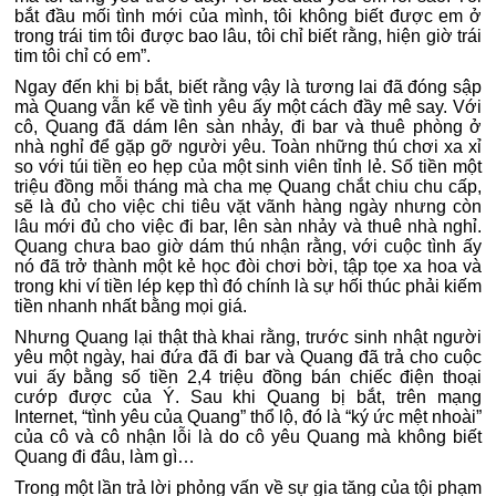
bắt đầu mối tình mới của mình, tôi không biết được em ở
trong trái tim tôi được bao lâu, tôi chỉ biết rằng, hiện giờ trái
tim tôi chỉ có em”.
Ngay đến khi bị bắt, biết rằng vậy là tương lai đã đóng sập
mà Quang vẫn kể về tình yêu ấy một cách đầy mê say. Với
cô, Quang đã dám lên sàn nhảy, đi bar và thuê phòng ở
nhà nghỉ để gặp gỡ người yêu. Toàn những thú chơi xa xỉ
so với túi tiền eo hẹp của một sinh viên tỉnh lẻ. Số tiền một
triệu đồng mỗi tháng mà cha mẹ Quang chắt chiu chu cấp,
sẽ là đủ cho việc chi tiêu vặt vãnh hàng ngày nhưng còn
lâu mới đủ cho việc đi bar, lên sàn nhảy và thuê nhà nghỉ.
Quang chưa bao giờ dám thú nhận rằng, với cuộc tình ấy
nó đã trở thành một kẻ học đòi chơi bời, tập tọe xa hoa và
trong khi ví tiền lép kẹp thì đó chính là sự hối thúc phải kiếm
tiền nhanh nhất bằng mọi giá.
Nhưng Quang lại thật thà khai rằng, trước sinh nhật người
yêu một ngày, hai đứa đã đi bar và Quang đã trả cho cuộc
vui ấy bằng số tiền 2,4 triệu đồng bán chiếc điện thoại
cướp được của Ý. Sau khi Quang bị bắt, trên mạng
Internet, “tình yêu của Quang” thổ lộ, đó là “ký ức mệt nhoài”
của cô và cô nhận lỗi là do cô yêu Quang mà không biết
Quang đi đâu, làm gì…
Trong một lần trả lời phỏng vấn về sự gia tăng của tội phạm