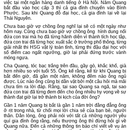
việc tại một ngân hàng danh tiếng ở Hà Nội. Năm Quang
bắt đầu vào học cấp 3 thì cả gia đình chuyển vào Bình
Phước. Sau khi Quang đỗ đại học, cả gia đình lại về lại
Thái Nguyên.
Chưa bao giờ vợ chồng ông nghĩ lại sẽ có một ngày như
hôm nay. Cũng chưa bao giờ vợ chồng ông hình dung nổi
đứa con trai mà họ đã từng hãnh diện vì thành tích học tập,
đứa con trai đã từng học xuất sắc ở trường phổ thông, từng
giải nhất thi HSG vật lý toàn tỉnh, từng thi đậu đại học với
số điểm cao ngất ngưởng, giờ lại phải đứng trước vành
móng ngựa.
Cha Quang, tóc bạc trắng trên đầu, gầy gò, khắc khổ, già
hơn nhiều so với tuổi 55. Ông kể rằng, kể từ khi Quang bị
bắt đến giờ, đã gần một năm, không đêm nào ông ngủ
được. Lúc nào ông cũng bị dằn vặt bởi một câu hỏi mà mãi
chưa tìm ra lời đáp. Rằng, tại sao Quang sa ngã, tại sao
đứa con trai đã từng đem đến cho ông nhiều hy vọng về sự
thành đạt giờ lại trở thành bi kịch của đời ông?
Gần 1 năm Quang bị bắt là gần 1 năm trời đằng đẵng ông
ở rịt trong nhà, từ chối mọi lời chia sẻ của bạn bè, người
thân. Dằn lòng, ông phải nói với tất cả những người yêu
quí gia đình ông rằng, nếu thương ông thì đừng hỏi gì về
Quang nữa. Đến cả những thông tin báo chí viết về vụ án