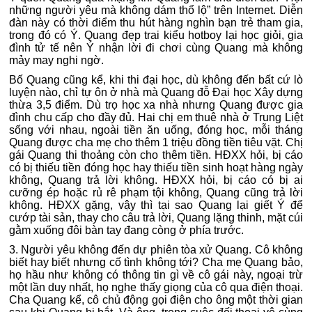
những người yêu mà không dám thổ lộ” trên Internet. Diễn
đàn này có thời điểm thu hút hàng nghìn bạn trẻ tham gia,
trong đó có Ý. Quang đẹp trai kiểu hotboy lại học giỏi, gia
đình tử tế nên Ý nhận lời đi chơi cùng Quang mà không
mảy may nghi ngờ.
Bố Quang cũng kể, khi thi đại học, dù không đến bất cứ lò
luyện nào, chỉ tự ôn ở nhà mà Quang đỗ Đại học Xây dựng
thừa 3,5 điểm. Dù trọ học xa nhà nhưng Quang được gia
đình chu cấp cho đầy đủ. Hai chị em thuê nhà ở Trung Liệt
sống với nhau, ngoài tiền ăn uống, đóng học, mỗi tháng
Quang được cha mẹ cho thêm 1 triệu đồng tiền tiêu vặt. Chị
gái Quang thi thoảng còn cho thêm tiền. HĐXX hỏi, bị cáo
có bị thiếu tiền đóng học hay thiếu tiền sinh hoạt hàng ngày
không, Quang trả lời không. HĐXX hỏi, bị cáo có bị ai
cưỡng ép hoặc rủ rê phạm tội không, Quang cũng trả lời
không. HĐXX gặng, vậy thì tại sao Quang lại giết Ý để
cướp tài sản, thay cho câu trả lời, Quang lặng thinh, mặt cúi
gằm xuống đôi bàn tay đang còng ở phía trước.
3. Người yêu không đến dự phiên tòa xử Quang. Cô không
biết hay biết nhưng cố tình không tới? Cha mẹ Quang bảo,
họ hầu như không có thông tin gì về cô gái này, ngoại trừ
một lần duy nhất, họ nghe thấy giọng của cô qua điện thoại.
Cha Quang kể, cô chủ động gọi điện cho ông một thời gian