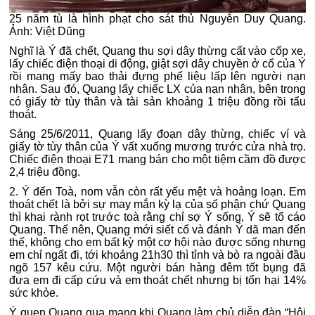
25 năm tù là hình phạt cho sát thủ Nguyễn Duy Quang.
Ảnh: Việt Dũng
Nghĩ là Ý đã chết, Quang thu sợi dây thừng cất vào cốp xe,
lấy chiếc điện thoại di động, giật sợi dây chuyền ở cổ của Ý
rồi mang mấy bao thải đựng phế liệu lấp lên người nạn
nhân. Sau đó, Quang lấy chiếc LX của nạn nhân, bên trong
có giấy tờ tùy thân và tài sản khoảng 1 triệu đồng rồi tẩu
thoát.
Sáng 25/6/2011, Quang lấy đoạn dây thừng, chiếc ví và
giấy tờ tùy thân của Ý vất xuống mương trước cửa nhà trọ.
Chiếc điện thoại E71 mang bán cho một tiệm cầm đồ được
2,4 triệu đồng.
2. Ý đến Toà, nom vẫn còn rất yếu mệt và hoảng loạn. Em
thoát chết là bởi sự may mắn kỳ lạ của số phận chứ Quang
thì khai rành rọt trước toà rằng chỉ sợ Ý sống, Ý sẽ tố cáo
Quang. Thế nên, Quang mới siết cổ và đánh Ý dã man đến
thế, không cho em bất kỳ một cơ hội nào được sống nhưng
em chỉ ngất đi, tới khoảng 21h30 thì tỉnh và bò ra ngoài đầu
ngõ 157 kêu cứu. Một người bán hàng đêm tốt bụng đã
đưa em đi cấp cứu và em thoát chết nhưng bị tổn hại 14%
sức khỏe.
Ý quen Quang qua mạng khi Quang làm chủ diễn đàn “Hội