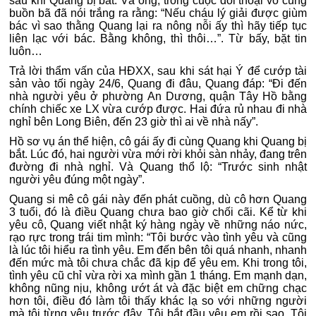
sau khi Quang bị bắt. Và ông, trong cuộc đối thoại vô cùng
buồn bã đã nói trắng ra rằng: “Nếu cháu lý giải được giùm
bác vì sao thằng Quang lại ra nông nỗi ấy thì hãy tiếp tục
liên lạc với bác. Bằng không, thì thôi…”. Từ bấy, bặt tin
luôn…
Trả lời thẩm vấn của HĐXX, sau khi sát hại Ý để cướp tài
sản vào tối ngày 24/6, Quang đi đâu, Quang đáp: “Đi đến
nhà người yêu ở phường An Dương, quận Tây Hồ bằng
chính chiếc xe LX vừa cướp được. Hai đứa rủ nhau đi nhà
nghỉ bên Long Biên, đến 23 giờ thì ai về nhà nấy”.
Hồ sơ vụ án thể hiện, cô gái ấy đi cùng Quang khi Quang bị
bắt. Lúc đó, hai người vừa mới rời khỏi sàn nhảy, đang trên
đường đi nhà nghỉ. Và Quang thổ lộ: “Trước sinh nhật
người yêu đúng một ngày”.
Quang si mê cô gái này đến phát cuồng, dù cô hơn Quang
3 tuổi, đó là điều Quang chưa bao giờ chối cãi. Kể từ khi
yêu cô, Quang viết nhật ký hàng ngày về những náo nức,
rạo rực trong trái tim mình: “Tôi bước vào tình yêu và cũng
là lúc tôi hiểu ra tình yêu. Em đến bên tôi quá nhanh, nhanh
đến mức mà tôi chưa chắc đã kịp để yêu em. Khi trong tôi,
tình yêu cũ chỉ vừa rời xa mình gần 1 tháng. Em mạnh dạn,
không nũng nịu, không ướt át và đặc biệt em chững chạc
hơn tôi, điều đó làm tôi thấy khác lạ so với những người
mà tôi từng yêu trước đây. Tôi bắt đầu yêu em rồi sao. Tôi