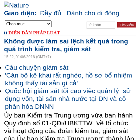
Giao diện:
Đầy đủ
Dành cho di động
DIỄN ĐÀN PHÁP LUẬT
Không được làm sai lệch kết quả trong
quá trình kiểm tra, giám sát
15:22, 01/06/2018 (GMT+7)
Câu chuyện giám sát
'Cán bộ kê khai rất nghèo, hồ sơ bổ nhiệm
không thấy tài sản gì cả'
Quốc hội giám sát tối cao việc quản lý, sử
dụng vốn, tài sản nhà nước tại DN và cổ
phần hóa DNNN
Ủy ban Kiểm tra Trung ương vừa ban hành
Quy định số 01-QĐi/UBKTTW "về tổ chức
và hoạt động của đoàn kiểm tra, giám sát
của Ủy ban Kiểm tra Trung ương" thành lập