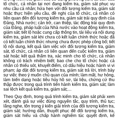
tổ chức, cá nhân tại nơi đang kiểm tra, giám sát phục vụ
nhu cầu cá nhân; hứa hẹn với đối tượng kiểm tra, giám sát
hoặc thực hiện yêu cầu, đề nghị của tổ chức, cá nhân có
liên quan đến đối tượng kiểm tra, giám sát trái quy định của
Đảng, Nhà nước; cản trở, can thiệp, tác động trái quy định
của Đảng, pháp luật của Nhà nước vào hoạt động kiểm tra,
giám sát; tiết lộ hoặc cung cấp thông tin, tài liệu và nội dung
kiểm tra, giám sát khi chưa có kết luận chính thức hoặc đã
có kết luận chính thức nhưng chưa được phép công bố; tiết
lộ nội dung, kết quả làm việc với đối tượng kiểm tra, giám
sát, tổ chức, cá nhân có liên quan đến cuộc kiểm tra, giám
sát hoặc kết quả thẩm tra, xác minh cho tổ chức, cá nhân
không có trách nhiệm biết; bao che cho tổ chức hoặc cá
nhân có thiếu sót, khuyết điểm, có dấu hiệu hoặc hành vi vi
phạm; áp đặt đối tượng kiểm tra, giám sát trả lời, trình bày
sự việc theo ý muốn chủ quan của mình; làm mất, hư hỏng,
làm biến dạng hoặc tiêu hủy hồ sơ, tài liệu, chứng cứ thu
thập được trong quá trình tiến hành kiểm tra, giám sát; làm
sai lệch kết quả kiểm tra, giám sát;…
Theo Quy định, trong quá trình kiểm tra, giám sát phải xem
xét, đánh giá sự việc đúng nguyên tắc, quy trình, thủ tục;
lắng nghe, tôn trọng ý kiến giải trình của đối tượng kiểm tra,
giám sát; hướng dẫn, thuyết phục để đối tượng kiểm tra,
giám sát hiểu và chấp hành nghiêm túc quyết định, kế