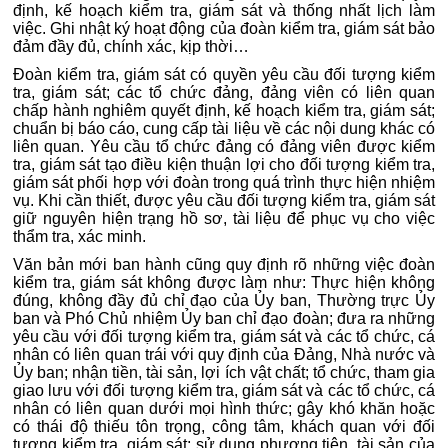
định, kế hoạch kiểm tra, giám sát và thống nhất lịch làm
việc. Ghi nhật ký hoạt động của đoàn kiểm tra, giám sát bảo
đảm đầy đủ, chính xác, kịp thời…
Đoàn kiểm tra, giám sát có quyền yêu cầu đối tượng kiểm
tra, giám sát; các tổ chức đảng, đảng viên có liên quan
chấp hành nghiêm quyết định, kế hoạch kiểm tra, giám sát;
chuẩn bị báo cáo, cung cấp tài liệu về các nội dung khác có
liên quan. Yêu cầu tổ chức đảng có đảng viên được kiểm
tra, giám sát tạo điều kiện thuận lợi cho đối tượng kiểm tra,
giám sát phối hợp với đoàn trong quá trình thực hiện nhiệm
vụ. Khi cần thiết, được yêu cầu đối tượng kiểm tra, giám sát
giữ nguyên hiện trạng hồ sơ, tài liệu để phục vụ cho việc
thẩm tra, xác minh.
Văn bản mới ban hành cũng quy định rõ những việc đoàn
kiểm tra, giám sát không được làm như: Thực hiện không
đúng, không đầy đủ chỉ đạo của Ủy ban, Thường trực Ủy
ban và Phó Chủ nhiệm Ủy ban chỉ đạo đoàn; đưa ra những
yêu cầu với đối tượng kiểm tra, giám sát và các tổ chức, cá
nhân có liên quan trái với quy định của Đảng, Nhà nước và
Ủy ban; nhận tiền, tài sản, lợi ích vật chất; tổ chức, tham gia
giao lưu với đối tượng kiểm tra, giám sát và các tổ chức, cá
nhân có liên quan dưới mọi hình thức; gây khó khăn hoặc
có thái độ thiếu tôn trọng, công tâm, khách quan với đối
tượng kiểm tra, giám sát; sử dụng phương tiện, tài sản của