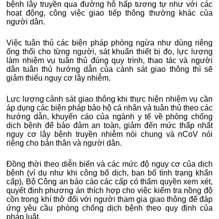
bệnh lây truyền qua đường hô hấp tương tự như với các
hoạt động, công việc giao tiếp thông thường khác của
người dân.
Việc tuân thủ các biện pháp phòng ngừa như dùng riêng
ống thổi cho từng người, sát khuẩn thiết bị đo, lực lượng
làm nhiệm vụ tuân thủ đúng quy trình, thao tác và người
dân tuân thủ hướng dẫn của cánh sát giao thông thì sẽ
giảm thiểu nguy cơ lây nhiễm.
Lực lượng cảnh sát giao thông khi thực hiện nhiệm vụ cần
áp dụng các biện pháp bảo hộ cá nhân và tuân thủ theo các
hướng dẫn, khuyến cáo của ngành y tế về phòng chống
dịch bệnh để bảo đảm an toàn, giảm đến mức thấp nhất
nguy cơ lây bệnh truyền nhiễm nói chung và nCoV nói
riêng cho bản thân và người dân.
Đồng thời theo diễn biến và các mức độ nguy cơ của dịch
bệnh (ví dụ như khi công bố dịch, ban bố tình trạng khẩn
cấp), Bộ Công an báo cáo các cấp có thẩm quyền xem xét,
quyết định phương án thích hợp cho việc kiểm tra nồng độ
cồn trong khí thở đối với người tham gia giao thông để đáp
ứng yêu cầu phòng chống dịch bệnh theo quy định của
pháp luật.