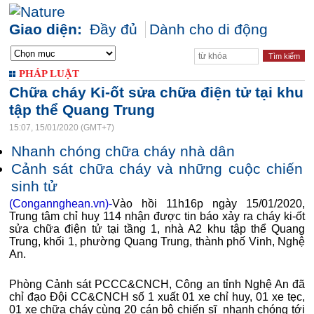
Giao diện:
Đầy đủ
Dành cho di động
PHÁP LUẬT
Chữa cháy Ki-ốt sửa chữa điện tử tại khu
tập thể Quang Trung
15:07, 15/01/2020 (GMT+7)
Nhanh chóng chữa cháy nhà dân
Cảnh sát chữa cháy và những cuộc chiến
sinh tử
(Congannghean.vn)-
Vào hồi 11h16p ngày 15/01/2020,
Trung tâm chỉ huy 114 nhận được tin báo xảy ra cháy ki-ốt
sửa chữa điện tử tại tầng 1, nhà A2 khu tập thể Quang
Trung, khối 1, phường Quang Trung, thành phố Vinh, Nghệ
An.
Phòng Cảnh sát PCCC&CNCH, Công an tỉnh Nghệ An đã
chỉ đạo Đội CC&CNCH số 1 xuất 01 xe chỉ huy, 01 xe tẹc,
01 xe chữa cháy cùng 20 cán bộ chiến sĩ nhanh chóng tới