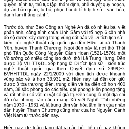
quyền, trình tự, thủ tục lập, thẩm định, phê duyệt quy hoạch,
dự án bảo quản, tu bổ, phục hồi di tích lịch sử - văn hóa,
danh lam thắng cảnh”.
Trước đó, như Báo Công an Nghệ An đã có nhiều bài viết
phản ánh, công trình chùa Linh Sâm với tổ hợp 6 căn nhà
đồ sộ được xây dựng trong vùng đất bảo vệ Di tích lịch sử -
kiến trúc nghệ thuật cấp quốc gia đền Hữu tại xã Thanh
Yên, huyện Thanh Chương. Ngôi đền này là nơi thờ Thái
phó Tấn Quốc Công Nguyễn Cảnh Hoan (1521-1576), một
Võ tướng có nhiều công lao dưới thời Lê Trung Hưng. Đền
được Bộ VH-TT&DL xếp hạng là Di tích lịch sử - kiến trúc
nghệ thuật quốc gia theo Quyết định số 299/QĐ-
BVHHTTDL ngày 22/1/2009 với diện tích được khoanh
vùng bảo vệ là hơn 33.931 m2. Hiện nay, tại đền còn giữ
được 3 tòa thượng điện, trung điện và hạ điện cổ hơn 400
năm, 38 sắc phong do các triều đại phong kiến phong tặng
và rất nhiều cổ vật, di vật có giá trị. Đền cũng là một địa chỉ
đỏ của phong trào cách mạng Xô viết Nghệ Tĩnh những
năm 1930 - 1931 và là trung tâm văn hóa tâm linh của nhân
dân huyện Thanh Chương cũng như của họ Nguyễn Cảnh
Việt Nam từ trước đến nay.
Hiện nay, dư luận đang đặt ra câu hỏi, liệu có hay không