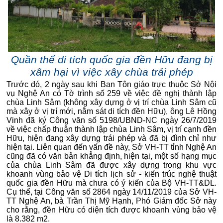
Quần thể di tích quốc gia đền Hữu đang bị
xâm hại vì việc xây chùa trái phép
Trước đó, 2 ngày sau khi Ban Tôn giáo trực thuộc Sở Nội
vụ Nghệ An có Tờ trình số 259 về việc đề nghị thành lập
chùa Linh Sâm (không xây dựng ở vị trí chùa Linh Sâm cũ
mà xây ở vị trí mới, nằm sát di tích đền Hữu), ông Lê Hồng
Vinh đã ký Công văn số 5198/UBND-NC ngày 26/7/2019
về việc chấp thuận thành lập chùa Linh Sâm, vị trí cạnh đền
Hữu, hiện đang xây dựng trái phép và đã bị đình chỉ như
hiện tại. Liên quan đến vấn đề này, Sở VH-TT tỉnh Nghệ An
cũng đã có văn bản khẳng định, hiện tại, một số hạng mục
của chùa Linh Sâm đã được xây dựng trong khu vực
khoanh vùng bảo vệ Di tích lịch sử - kiến trúc nghệ thuật
quốc gia đền Hữu mà chưa có ý kiến của Bộ VH-TT&DL.
Cụ thể, tại Công văn số 2864 ngày 14/11/2019 của Sở VH-
TT Nghệ An, bà Trần Thị Mỹ Hạnh, Phó Giám đốc Sở này
cho rằng, đền Hữu có diện tích được khoanh vùng bảo vệ
là 8.382 m2.