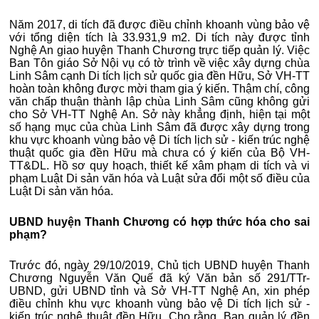
Năm 2017, di tích đã được điều chỉnh khoanh vùng bảo vệ
với tổng diện tích là 33.931,9 m2. Di tích này được tỉnh
Nghệ An giao huyện Thanh Chương trực tiếp quản lý. Việc
Ban Tôn giáo Sở Nội vụ có tờ trình về việc xây dựng chùa
Linh Sâm cạnh Di tích lịch sử quốc gia đền Hữu, Sở VH-TT
hoàn toàn không được mời tham gia ý kiến. Thậm chí, công
văn chấp thuận thành lập chùa Linh Sâm cũng không gửi
cho Sở VH-TT Nghệ An. Sở này khẳng định, hiện tại một
số hạng mục của chùa Linh Sâm đã được xây dựng trong
khu vực khoanh vùng bảo vệ Di tích lịch sử - kiến trúc nghệ
thuật quốc gia đền Hữu mà chưa có ý kiến của Bộ VH-
TT&DL. Hồ sơ quy hoạch, thiết kế xâm phạm di tích và vi
phạm Luật Di sản văn hóa và Luật sửa đổi một số điều của
Luật Di sản văn hóa.
UBND huyện Thanh Chương có hợp thức hóa cho sai
phạm?
Trước đó, ngày 29/10/2019, Chủ tịch UBND huyện Thanh
Chương Nguyễn Văn Quế đã ký Văn bản số 291/TTr-
UBND, gửi UBND tỉnh và Sở VH-TT Nghệ An, xin phép
điều chỉnh khu vực khoanh vùng bảo vệ Di tích lịch sử -
kiến trúc nghệ thuật đền Hữu. Cho rằng, Ban quản lý đền