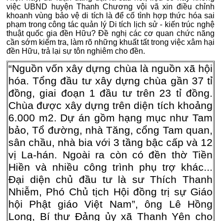
việc UBND huyện Thanh Chương vội vã xin điều chỉnh
khoanh vùng bảo vệ di tích là để cố tình hợp thức hóa sai
phạm trong công tác quản lý Di tích lịch sử - kiến trúc nghệ
thuật quốc gia đền Hữu? Đề nghị các cơ quan chức năng
cần sớm kiểm tra, làm rõ những khuất tất trong việc xâm hại
đền Hữu, trả lại sự tôn nghiêm cho đền.
“Nguồn vốn xây dựng chùa là nguồn xã hội
hóa. Tổng đầu tư xây dựng chùa gần 37 tỉ
đồng, giai đoạn 1 đầu tư trên 23 tỉ đồng.
Chùa được xây dựng trên diện tích khoảng
6.000 m2. Dự án gồm hạng mục như Tam
bảo, Tổ đường, nhà Tăng, cổng Tam quan,
sân chầu, nhà bia với 3 tầng bậc cấp và 12
vị La-hán. Ngoài ra còn có đền thờ Tiền
Hiền và nhiều công trình phụ trợ khác...
Đại diện chủ đầu tư là sư Thích Thanh
Nhiễm, Phó Chủ tịch Hội đồng trị sự Giáo
hội Phật giáo Việt Nam”, ông Lê Hồng
Long, Bí thư Đảng ủy xã Thanh Yên cho