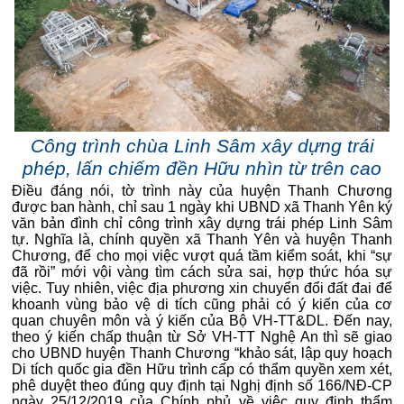
Công trình chùa Linh Sâm xây dựng trái
phép, lấn chiếm đền Hữu nhìn từ trên cao
Điều đáng nói, tờ trình này của huyện Thanh Chương
được ban hành, chỉ sau 1 ngày khi UBND xã Thanh Yên ký
văn bản đình chỉ công trình xây dựng trái phép Linh Sâm
tự. Nghĩa là, chính quyền xã Thanh Yên và huyện Thanh
Chương, để cho mọi việc vượt quá tầm kiểm soát, khi “sự
đã rồi” mới vội vàng tìm cách sửa sai, hợp thức hóa sự
việc. Tuy nhiên, việc địa phương xin chuyển đổi đất đai để
khoanh vùng bảo vệ di tích cũng phải có ý kiến của cơ
quan chuyên môn và ý kiến của Bộ VH-TT&DL. Đến nay,
theo ý kiến chấp thuận từ Sở VH-TT Nghệ An thì sẽ giao
cho UBND huyện Thanh Chương “khảo sát, lập quy hoạch
Di tích quốc gia đền Hữu trình cấp có thẩm quyền xem xét,
phê duyệt theo đúng quy định tại Nghị định số 166/NĐ-CP
ngày 25/12/2019 của Chính phủ về việc quy định thẩm