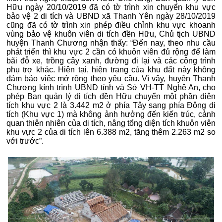
Hữu ngày 20/10/2019 đã có tờ trình xin chuyển khu vực
bảo vệ 2 di tích và UBND xã Thanh Yên ngày 28/10/2019
cũng đã có tờ trình xin phép điều chỉnh khu vực khoanh
vùng bảo vệ khuôn viên di tích đền Hữu, Chủ tịch UBND
huyện Thanh Chương nhận thấy: “Đến nay, theo nhu cầu
phát triển thì khu vực 2 cần có khuôn viên đủ rộng để làm
bãi đỗ xe, trồng cây xanh, đường đi lại và các công trình
phụ trợ khác. Hiện tại, hiện trạng của khu đất này không
đảm bảo việc mở rộng theo yêu cầu. Vì vậy, huyện Thanh
Chương kính trình UBND tỉnh và Sở VH-TT Nghệ An, cho
phép Ban quản lý di tích đền Hữu chuyển một phần diện
tích khu vực 2 là 3.442 m2 ở phía Tây sang phía Đông di
tích (Khu vực 1) mà không ảnh hưởng đến kiến trúc, cảnh
quan thiên nhiên của di tích, nâng tổng diện tích khuôn viên
khu vực 2 của di tích lên 6.388 m2, tăng thêm 2.263 m2 so
với trước”.