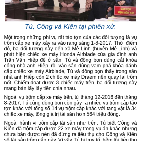
Tú, Công và Kiên tại phiên xử.
Một trong những phi vụ rất táo tợn của các đối tượng là vụ
trộm cắp xe máy xảy ra vào rạng sáng 1-8-2017. Thời điểm
đó, ba đối tượng này đến xã Mê Linh (huyện Mê Linh) và
phát hiện chiếc xe máy Honda Airblade của gia đình anh
Trần Văn Hiệp để ở sân. Tú và đồng bọn dùng cắt khóa
cổng nhà anh Hiệp, rồi vào sân dùng vam phá khóa đánh
cắp chiếc xe máy Airblade, Tú và đồng bọn thấy trong sân
nhà anh Hiệp còn 2 chiếc xe máy Draem nên quay lại trộm
nốt. Chiếm đoạt được 3 chiếc máy trên, ba đối tượng này
mang bán lấy lấy tiền chia nhau.
Ngoài vụ trộm cắp xe máy trên, từ tháng 12-2016 đến tháng
8-2017, Tú cùng đồng bọn còn gây ra nhiều vụ trộm cắp táo
tợn khác với tổng số 14 vụ trộm cắp khác với tang vật là 34
chiếc xe máy, tổng giá trị tài sản hơn 564 triệu đồng.
Ngoài hành vi trộm cắp tài sản như trên, Tú biết Công và
Kiên đã trộm cắp được 22 xe máy trong vụ án khác nhưng
chưa bán được nên đã đứng ra tiêu thụ cho Công và Kiên
số tài sản trộm cắp này. Vì vậy Tú bị truy tố thêm tội tiêu thụ