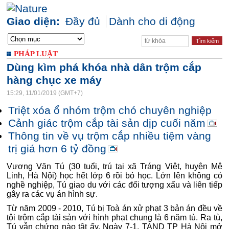
Giao diện:
Đầy đủ
Dành cho di động
PHÁP LUẬT
Dùng kìm phá khóa nhà dân trộm cắp
hàng chục xe máy
15:29, 11/01/2019 (GMT+7)
Triệt xóa ổ nhóm trộm chó chuyên nghiệp
Cảnh giác trộm cắp tài sản dịp cuối năm
Thông tin về vụ trộm cắp nhiều tiệm vàng
trị giá hơn 6 tỷ đồng
Vương Văn Tú (30 tuổi, trú tại xã Tráng Việt, huyện Mê
Linh, Hà Nội) học hết lớp 6 rồi bỏ học. Lớn lên không có
nghề nghiệp, Tú giao du với các đối tượng xấu và liên tiếp
gây ra các vụ án hình sự.
Từ năm 2009 - 2010, Tú bị Toà án xử phạt 3 bản án đều về
tội trộm cắp tài sản với hình phạt chung là 6 năm tù. Ra tù,
Tú vẫn chứng nào tật ấy. Ngày 7-1, TAND TP Hà Nội mở