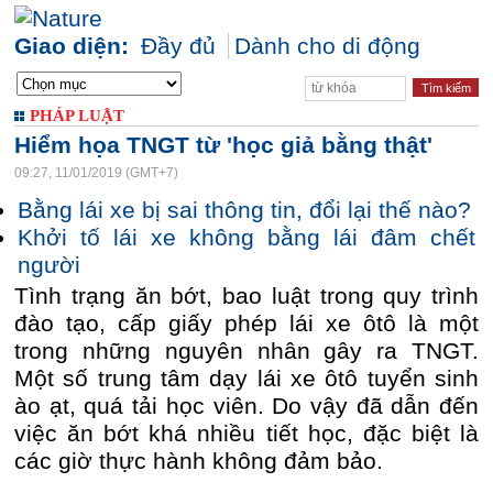
Giao diện:
Đầy đủ
Dành cho di động
PHÁP LUẬT
Hiểm họa TNGT từ 'học giả bằng thật'
09:27, 11/01/2019 (GMT+7)
Bằng lái xe bị sai thông tin, đổi lại thế nào?
Khởi tố lái xe không bằng lái đâm chết
người
Tình trạng ăn bớt, bao luật trong quy trình
đào tạo, cấp giấy phép lái xe ôtô là một
trong những nguyên nhân gây ra TNGT.
Một số trung tâm dạy lái xe ôtô tuyển sinh
ào ạt, quá tải học viên. Do vậy đã dẫn đến
việc ăn bớt khá nhiều tiết học, đặc biệt là
các giờ thực hành không đảm bảo.