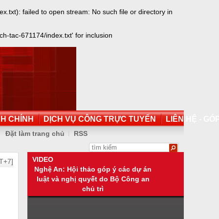
): failed to open stream: No such file or directory in
tac-671174/index.txt' for inclusion
NH CHÍNH
DỊCH VỤ CÔNG TRỰC TUYẾN
LIÊN HỆ - GÓP
Đặt làm trang chủ
RSS
VIDEO
T+7]
Nghệ An: Hội thảo góp ý các dự án
luật và nghị quyết do Bộ Công an
chủ trì