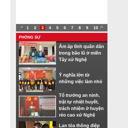
.
.
1
2
3
4
5
6
7
8
9
10
.
PHÓNG SỰ
Ấm áp tình quân dân
trong bão lũ ở miền
Tây xứ Nghệ
Ý nghĩa lớn từ
những việc làm nhỏ
Tổ trưởng an ninh,
trật tự nhiệt huyết,
trách nhiệm ở huyện
rẻo cao xứ Nghệ
Lan tỏa thông điệp