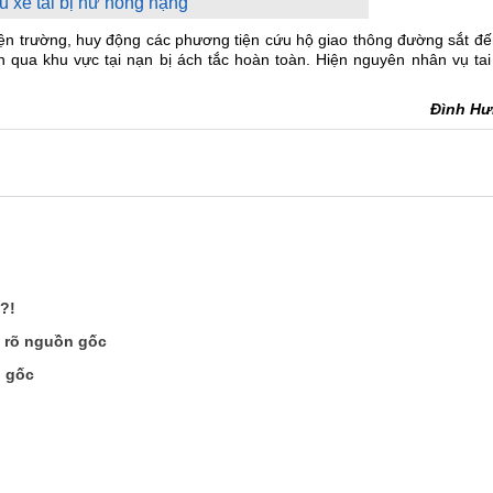
 xe tải bị hư hỏng nặng
iện trường, huy động các phương tiện cứu hộ giao thông đường sắt đ
n qua khu vực tại nạn bị ách tắc hoàn toàn. Hiện nguyên nhân vụ tai
Đình H
?!
g rõ nguồn gốc
n gốc