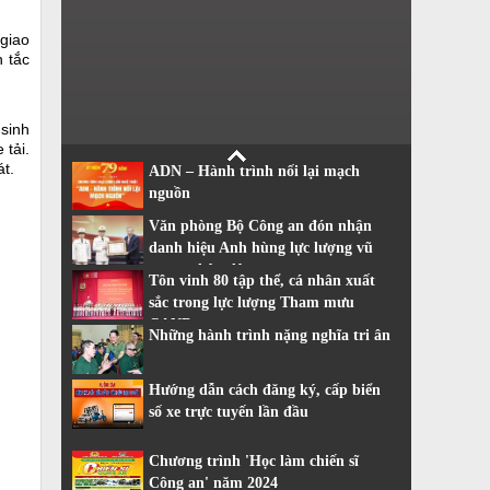
giao
h tắc
sinh
tải.
t.
ADN – Hành trình nối lại mạch
nguồn
Văn phòng Bộ Công an đón nhận
danh hiệu Anh hùng lực lượng vũ
trang nhân dân
Tôn vinh 80 tập thể, cá nhân xuất
sắc trong lực lượng Tham mưu
CAND
Những hành trình nặng nghĩa tri ân
Hướng dẫn cách đăng ký, cấp biển
số xe trực tuyến lần đầu
Chương trình 'Học làm chiến sĩ
Công an' năm 2024