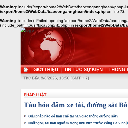
Warning
: include(/export/home2/WebData/baocongannghean//phap-luat/
/export/home2/WebData/baocongannghean/index.php
on line
72
Warning
: include(): Failed opening '/export/home2/WebData/baocong
(include_path='.:/usr/local/php/lib/php') in
/export/home2/WebData/b
GIỚI THIỆU
TIN TỨC SỰ KIỆN
THÔNG T
Thứ Bẩy, 8/8/2026, 13:56 [GMT + 7]
PHÁP LUẬT
Tàu hỏa đâm xe tải, đường sắt Bắ
Giải pháp nào để hạn chế tai nạn giao thông đường sắt?
Những vụ tai nạn nghiêm trọng khu vực trước cổng Ga Vinh