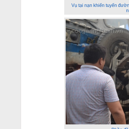
Vụ tại nạn khiến tuyến đườn
n