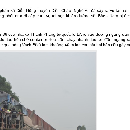
 phận xã Diễn Hồng, huyện Diễn Châu, Nghệ An đã xảy ra vụ tai nạn 
ơng phải đưa đi cấp cứu, vụ tai nạn khiến đường sắt Bắc - Nam bị ác
9.38 của nhà xe Thành Khang từ quốc lộ 1A rẽ vào đường ngang dân 
ó, tàu hỏa chở container Hoa Lâm chạy nhanh, lao tới, đâm ngang xe 
bắc qua sông Vách Bắc) làm khoảng 40 m lan can sắt hai bên cầu gãy ná