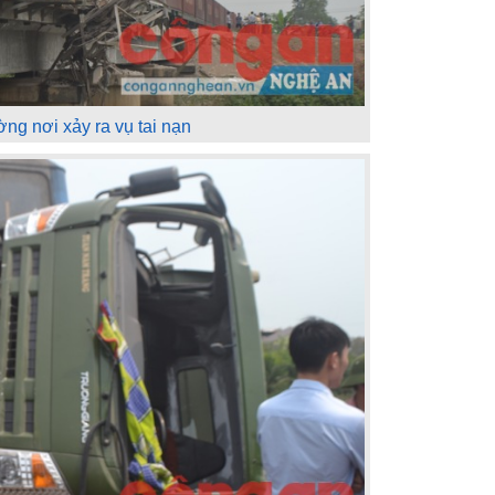
ờng nơi xảy ra vụ tai nạn