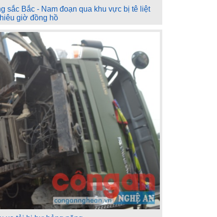
g sắc Bắc - Nam đoạn qua khu vực bị tê liệt
hiêu giờ đồng hồ