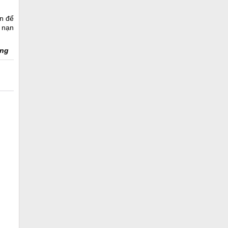
ến để
 nạn
ưng