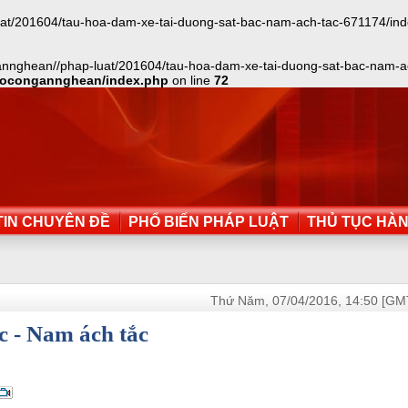
201604/tau-hoa-dam-xe-tai-duong-sat-bac-nam-ach-tac-671174/index.txt
annghean//phap-luat/201604/tau-hoa-dam-xe-tai-duong-sat-bac-nam-ach-
aocongannghean/index.php
on line
72
IN CHUYÊN ĐỀ
PHỔ BIẾN PHÁP LUẬT
THỦ TỤC HÀ
Thứ Năm, 07/04/2016, 14:50 [GM
c - Nam ách tắc