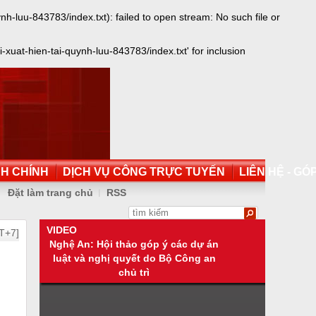
luu-843783/index.txt): failed to open stream: No such file or
uat-hien-tai-quynh-luu-843783/index.txt' for inclusion
NH CHÍNH
DỊCH VỤ CÔNG TRỰC TUYẾN
LIÊN HỆ - GÓP
Đặt làm trang chủ
RSS
VIDEO
T+7]
Nghệ An: Hội thảo góp ý các dự án
luật và nghị quyết do Bộ Công an
chủ trì