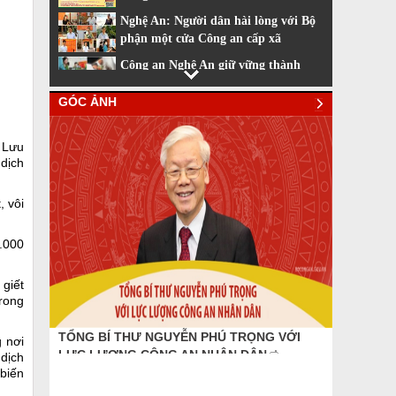
Nghệ An: Người dân hài lòng với Bộ
phận một cửa Công an cấp xã
Công an Nghệ An giữ vững thành
tích dẫn đầu về cải cách hành chính
GÓC ẢNH
Nhiều tiện ích khi sử dụng phần
mềm VNeiD
 Lưu
Cách đăng ký tài khoản định danh
 dịch
điện tử
, vôi
0.000
 giết
trong
TỔNG BÍ THƯ NGUYỄN PHÚ TRỌNG VỚI
DANH DỰ
g nơi
LỰC LƯỢNG CÔNG AN NHÂN DÂN
QUÝ NH
 dịch
biến