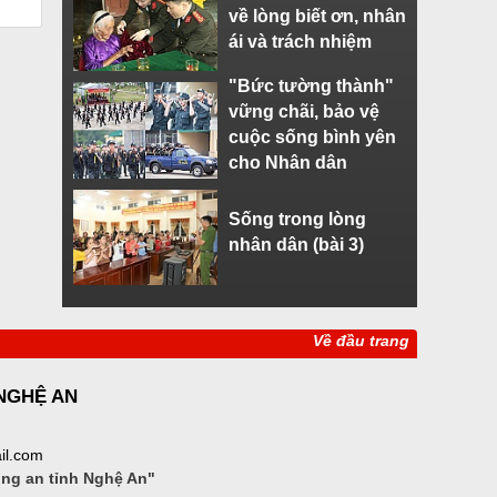
về lòng biết ơn, nhân
ái và trách nhiệm
"Bức tường thành"
vững chãi, bảo vệ
cuộc sống bình yên
cho Nhân dân
Sống trong lòng
nhân dân (bài 3)
Về đầu trang
 NGHỆ AN
il.com
ông an tỉnh Nghệ An"