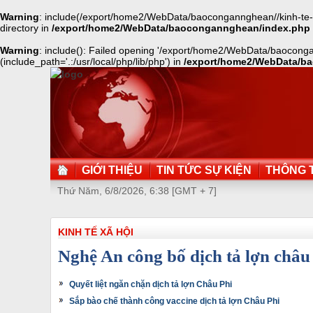
Warning
: include(/export/home2/WebData/baocongannghean//kinh-te-xa
directory in
/export/home2/WebData/baocongannghean/index.php
Warning
: include(): Failed opening '/export/home2/WebData/baocongan
(include_path='.:/usr/local/php/lib/php') in
/export/home2/WebData/b
GIỚI THIỆU
TIN TỨC SỰ KIỆN
THÔNG T
Thứ Năm, 6/8/2026, 6:38 [GMT + 7]
KINH TẾ XÃ HỘI
Nghệ An công bố dịch tả lợn châu
Quyết liệt ngăn chặn dịch tả lợn Châu Phi
Sắp bào chế thành công vaccine dịch tả lợn Châu Phi