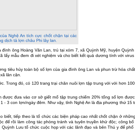
ủa Nghệ An tích cực chốt chặn tại các
 dịch tả lợn châu Phi lây lan.
gia đình ông Hoàng Văn Lan, trú tại xóm 7, xã Quỳnh Mỹ, huyện Quỳnh
ã lấy mẫu đem đi xét nghiệm và cho biết kết quả dương tính với virus
g tiêu hủy toàn bộ số lợn của gia đình ông Lan và phun trừ hóa chất
xã lân cận.
. Trong đó, có 120 trang trại chăn nuôi lợn tập trung với với hơn 10
 lợn được đưa vào cơ sở giết mổ tập trung chiếm 20% tổng số lợn được
ừ 1 - 3 con lợn/ngày đêm. Như vậy, tỉnh Nghệ An là địa phương thứ 15 
 biết, tiếp theo là tổ chức các biện pháp cao nhất chốt chặn ở nhữn
ộc để rồi làm công tác phòng tránh và tuyên truyền khử độc; công bố
 Quỳnh Lưu tổ chức cuộc họp với các lãnh đạo và bên Thú y để phổ 