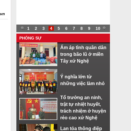
.vn
.
.
1
2
3
4
5
6
7
8
9
10
.
PHÓNG SỰ
Ấm áp tình quân dân
trong bão lũ ở miền
Tây xứ Nghệ
Ý nghĩa lớn từ
những việc làm nhỏ
Tổ trưởng an ninh,
trật tự nhiệt huyết,
trách nhiệm ở huyện
rẻo cao xứ Nghệ
Lan tỏa thông điệp