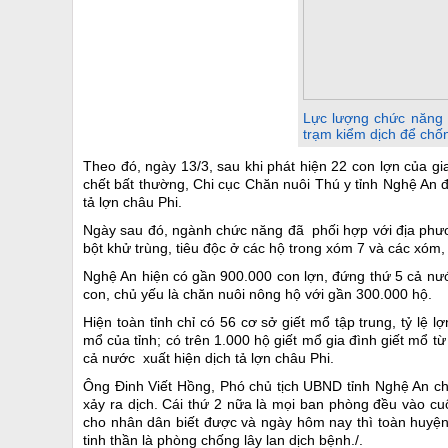
Lực lượng chức năng c
trạm kiểm dịch để chống
Theo đó, ngày 13/3, sau khi phát hiện 22 con lợn của 
chết bất thường, Chi cục Chăn nuôi Thú y tỉnh Nghệ An đ
tả lợn châu Phi.
Ngày sau đó, ngành chức năng đã phối hợp với địa phươn
bột khử trùng, tiêu độc ở các hộ trong xóm 7 và các xóm, 
Nghệ An hiện có gần 900.000 con lợn, đứng thứ 5 cả nước
con, chủ yếu là chăn nuôi nông hộ với gần 300.000 hộ.
Hiện toàn tỉnh chỉ có 56 cơ sở giết mổ tập trung, tỷ lệ
mổ của tỉnh; có trên 1.000 hộ giết mổ gia đình giết mổ t
cả nước xuất hiện dịch tả lợn châu Phi.
Ông Đinh Viết Hồng, Phó chủ tịch UBND tỉnh Nghệ An cho
xảy ra dịch. Cái thứ 2 nữa là mọi ban phòng đều vào cu
cho nhân dân biết được và ngày hôm nay thì toàn huyện
tinh thần là phòng chống lây lan dịch bệnh./.