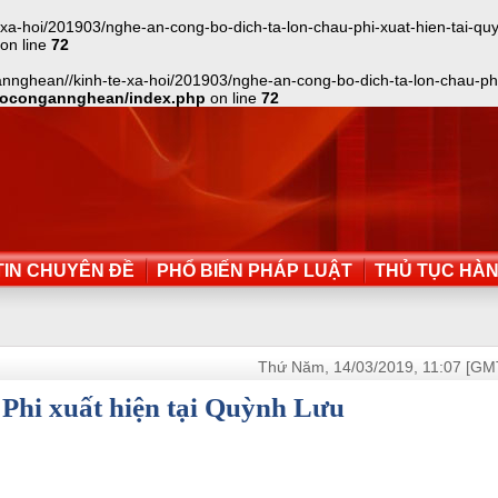
-hoi/201903/nghe-an-cong-bo-dich-ta-lon-chau-phi-xuat-hien-tai-quynh-
on line
72
nghean//kinh-te-xa-hoi/201903/nghe-an-cong-bo-dich-ta-lon-chau-phi-x
aocongannghean/index.php
on line
72
IN CHUYÊN ĐỀ
PHỔ BIẾN PHÁP LUẬT
THỦ TỤC HÀ
Thứ Năm, 14/03/2019, 11:07 [GM
 Phi xuất hiện tại Quỳnh Lưu