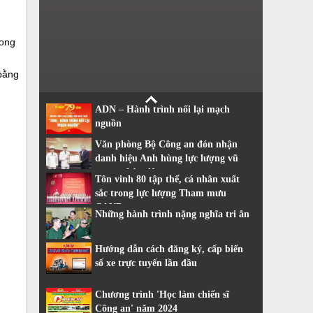
rong
 bằng
ADN – Hành trình nối lại mạch
nguồn
Văn phòng Bộ Công an đón nhận
danh hiệu Anh hùng lực lượng vũ
trang nhân dân
Tôn vinh 80 tập thể, cá nhân xuất
sắc trong lực lượng Tham mưu
CAND
Những hành trình nặng nghĩa tri ân
Hướng dẫn cách đăng ký, cấp biển
số xe trực tuyến lần đầu
Chương trình 'Học làm chiến sĩ
Công an' năm 2024