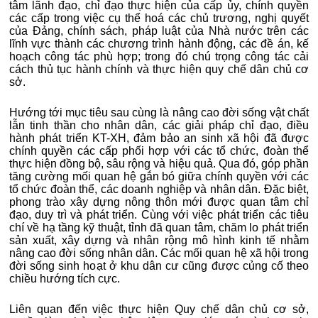
tâm lãnh đạo, chỉ đạo thực hiện của cấp ủy, chính quyền
các cấp trong việc cụ thể hoá các chủ trương, nghị quyết
của Đảng, chính sách, pháp luật của Nhà nước trên các
lĩnh vực thành các chương trình hành động, các đề án, kế
hoạch công tác phù hợp; trong đó chú trọng công tác cải
cách thủ tục hành chính và thực hiện quy chế dân chủ cơ
sở.
Hướng tới mục tiêu sau cùng là nâng cao đời sống vật chất
lẫn tinh thần cho nhân dân, các giải pháp chỉ đạo, điều
hành phát triển KT-XH, đảm bảo an sinh xã hội đã được
chính quyền các cấp phối hợp với các tổ chức, đoàn thể
thực hiện đồng bộ, sâu rộng và hiệu quả. Qua đó, góp phần
tăng cường mối quan hệ gắn bó giữa chính quyền với các
tổ chức đoàn thể, các doanh nghiệp và nhân dân. Đặc biệt,
phong trào xây dựng nông thôn mới được quan tâm chỉ
đạo, duy trì và phát triển. Cùng với việc phát triển các tiêu
chí về hạ tầng kỹ thuật, tỉnh đã quan tâm, chăm lo phát triển
sản xuất, xây dựng và nhân rộng mô hình kinh tế nhằm
nâng cao đời sống nhân dân. Các mối quan hệ xã hội trong
đời sống sinh hoạt ở khu dân cư cũng được củng cố theo
chiều hướng tích cực.
Liên quan đến việc thực hiện Quy chế dân chủ cơ sở,