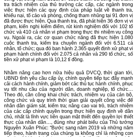
tra trách nhiệm của thủ trưởng các cấp, các ngành trong
việc thực hiện các quy định của pháp luật về thanh tra,
khiếu nại, tố cáo và phòng, chống tham nhũng tại 91 đơn vị
đã được thực hiện. Qua thanh tra, đã phát hiện 36 đơn vị vi
phạm, kiến nghị kiểm điểm, rút kinh nghiệm đối với 102 tổ
chức và 410 cá nhân vi phạm trong thực thi nhiệm vụ công
vụ. Ngoài ra, các cơ quan chức năng đã thực hiện 1.080
cuộc thanh tra, kiểm tra chuyên ngành đối với 6.511 cá
nhân, tổ chức; qua đó ban hành 2.365 quyết định xử phạt vi
phạm hành chính đối với 2.075 cá nhân và 290 tổ chức, số
tiền xử phạt vi phạm là 10,12 tỉ đồng.
Nhằm nâng cao hơn nữa hiệu quả DVCQ, thời gian tới,
UBND tỉnh yêu cầu cấp ủy, chính quyền tiếp tục đẩy mạnh
cải cách hành chính, giảm bớt các thủ tục hành chính, phục
vụ tốt nhu cầu của người dân, doanh nghiệp, tổ chức…
Theo đó, cần công khai chức trách, nhiệm vụ của cán bộ,
công chức và quy trình thời gian giải quyết công việc để
nhân dân giám sát, kiểm tra; nâng cao vai trò, trách nhiệm
của các cấp chính quyền trong thực hiện quy định về dân
chủ, nhất là lĩnh vực liên quan mật thiết đến quyền lợi thiết
thực của nhân dân…, đúng như phát biểu của Thủ tướng
Nguyễn Xuân Phúc: “Bước sang năm 2019 và những năm
tiếp theo, hành trang của chúng ta không chỉ là những con