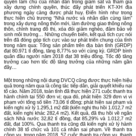
quyền làm chủ của nhân dân trong giám sát và tham gia
xây dựng chính quyền, thúc đẩy phát triển KT-XH địa
phương ngày càng được phát huy. Điển hình như trong
thực hiện chủ trương “Nhà nước và nhân dân cùng làm”
trong xây dựng nông thôn mới, làm đường giao thông nông
thôn, chỉnh trang đô thị, xóa đói giảm nghèo, đảm bảo vệ
sinh môi trường… Những chuyển biến, kết quả tích cực nói
trên đã đóng góp tích cực vào sự phát triển chung của tỉnh
trong năm qua: Tổng sản phẩm trên địa bàn tỉnh (GRDP)
đạt 80.971 tỉ đồng, tăng 8,77% so với cùng kỳ. GRDP bình
quân đầu người năm 2018 đạt 38 triệu đồng. Tốc độ tăng
trưởng cao hơn tốc độ tăng trưởng của những năm gần
đây…
Một trong những nội dung DVCQ cũng được thực hiện hiệu
quả trong năm qua là công tác tiếp dân, giải quyết khiếu nại
tố cáo. Năm 2018, toàn tỉnh đã thực hiện 271 cuộc thanh tra
hành chính tại 550 đơn vị; qua đó, phát hiện 329 đơn vị vi
phạm với tổng số tiền 73,06 tỉ đồng; phát hiện sai phạm và
kiến nghị xử lý 1.295,1 m2 đất (kiến nghị thu hồi 1.012,7 m2
đất, kiến nghị khác 282,4 m2). Kết quả, đã thu hồi về ngân
sách Nhà nước 32,82 tỉ đồng, đạt 85,29% và 1.012,7 m2
đất, đạt 100%. Qua thanh tra cũng đã kiến nghị xử lý hành
chính 38 tổ chức và 101 cá nhân sai phạm. Về thanh tra
công vụ, trong năm 2018, 57 cuộc thanh tra công vụ, thanh