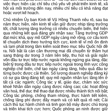
việc thực hiện các chỉ tiêu chủ yếu về phát triển kinh tế, xã
hội và môi trường đến nay, nhiều chỉ tiêu có khả năng đạt
hoặc vượt kế hoạch.
Chủ nhiệm Ủy ban Kinh tế Vũ Hồng Thanh nêu rõ, sau ba
năm thực hiện, nền kinh tế vẫn giữ được nhịp tăng trưởng
tốt, chất lượng tăng trưởng có nhiều chuyển biến, thể hiện
qua những kết quả đáng ghi nhận sau: Tăng trưởng GDP
đạt mức khá, quy mô GDP ngày càng mở rộng, cơ cấu kinh
tế chuyển dịch theo hướng tích cực, kinh tế vĩ mô ổn định
và lạm phát trong tầm kiểm soát theo mục tiêu Quốc hội đề
ra. Nổi bật là cán cân thương mại đã chuyển từ thâm hụt
sang thặng dư trong 3 năm liên tiếp, thu hút và giải ngân
vốn đầu tư trực tiếp nước ngoài không ngừng gia tăng, đặc
biệt tỷ trọng đầu tư trực tiếp nước ngoài trong lĩnh vực công
nghiệp chế biến, chế tạo ngày càng tăng, hiệu quả đầu tư
từng bước được cải thiện. Số lượng doanh nghiệp đăng ký
có sự gia tăng đáng kể; quy mô nguồn nhân lực tăng lên ở
tất cả các ngành; Công tác y tế, giáo dục, chăm sóc sức
khoẻ Nhân dân ngày càng được nâng cao; các hoạt động
văn hoá, thể dục thể thao đạt được nhiều thành tích nổi bật;
Công tác phòng, chống tham nhũng, thực hành tiết kiệm,
chống lãng phí được đẩy mạnh và có kết quả rõ nét; Cải
cách thủ tục hành chính và tinh gọn bộ máy được chú trọng
và triển khai tích cực hơn; Quốc phòng an ninh được giữ