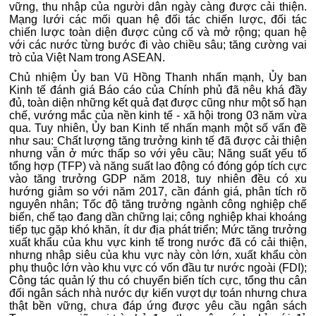
vững, thu nhập của người dân ngày càng được cải thiện.
Mạng lưới các mối quan hệ đối tác chiến lược, đối tác
chiến lược toàn diện được củng cố và mở rộng; quan hệ
với các nước từng bước đi vào chiều sâu; tăng cường vai
trò của Việt Nam trong ASEAN.
Chủ nhiệm Ủy ban Vũ Hồng Thanh nhấn mạnh, Ủy ban
Kinh tế đánh giá Báo cáo của Chính phủ đã nêu khá đầy
đủ, toàn diện những kết quả đạt được cũng như một số hạn
chế, vướng mắc của nền kinh tế - xã hội trong 03 năm vừa
qua. Tuy nhiên, Ủy ban Kinh tế nhấn mạnh một số vấn đề
như sau: Chất lượng tăng trưởng kinh tế đã được cải thiện
nhưng vẫn ở mức thấp so với yêu cầu; Năng suất yếu tố
tổng hợp (TFP) và năng suất lao động có đóng góp tích cực
vào tăng trưởng GDP năm 2018, tuy nhiên đều có xu
hướng giảm so với năm 2017, cần đánh giá, phân tích rõ
nguyên nhân; Tốc độ tăng trưởng ngành công nghiệp chế
biến, chế tạo đang dần chững lại; công nghiệp khai khoáng
tiếp tục gặp khó khăn, ít dư địa phát triển; Mức tăng trưởng
xuất khẩu của khu vực kinh tế trong nước đã có cải thiện,
nhưng nhập siêu của khu vực này còn lớn, xuất khẩu còn
phụ thuộc lớn vào khu vực có vốn đầu tư nước ngoài (FDI);
Công tác quản lý thu có chuyển biến tích cực, tổng thu cân
đối ngân sách nhà nước dự kiến vượt dự toán nhưng chưa
thật bền vững, chưa đáp ứng được yêu cầu ngân sách