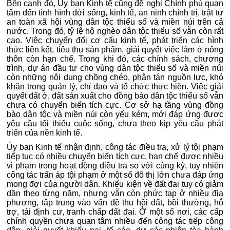
Bên cạnh đó, Ủy ban Kinh tế cũng đề nghị Chính phủ quan
tâm đến tình hình đời sống, kinh tế, an ninh chính trị, trật tự
an toàn xã hội vùng dân tộc thiểu số và miền núi trên cả
nước. Trong đó, tỷ lệ hộ nghèo dân tộc thiểu số vẫn còn rất
cao. Việc chuyển đổi cơ cấu kinh tế, phát triển các hình
thức liên kết, tiêu thụ sản phẩm, giải quyết việc làm ở nông
thôn còn hạn chế. Trong khi đó, các chính sách, chương
trình, dự án đầu tư cho vùng dân tộc thiểu số và miền núi
còn những nội dung chồng chéo, phân tán nguồn lực, khó
khăn trong quản lý, chỉ đạo và tổ chức thực hiện. Việc giải
quyết đất ở, đất sản xuất cho đồng bào dân tộc thiểu số vẫn
chưa có chuyển biến tích cực. Cơ sở hạ tầng vùng đồng
bào dân tộc và miền núi còn yếu kém, mới đáp ứng được
yêu cầu tối thiểu cuộc sống, chưa theo kịp yêu cầu phát
triển của nền kinh tế.
Ủy ban Kinh tế nhận định, công tác điều tra, xử lý tội phạm
tiếp tục có nhiều chuyển biến tích cực, hạn chế được nhiều
vi phạm trong hoạt động điều tra so với cùng kỳ, tuy nhiên
công tác trấn áp tội phạm ở một số đô thị lớn chưa đáp ứng
mong đợi của người dân. Khiếu kiện về đất đai tuy có giảm
dần theo từng năm, nhưng vẫn còn phức tạp ở nhiều địa
phương, tập trung vào vấn đề thu hồi đất, bồi thường, hỗ
trợ, tái định cư, tranh chấp đất đai. Ở một số nơi, các cấp
chính quyền chưa quan tâm nhiều đến công tác tiếp công