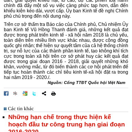
dân, giải quyết khiếu nại, tố cáo, dự các phiên tòa hành
chính đã đẩy một số vụ việc càng phức tạp hơn, dẫn đến
khiếu kiện kéo dài, vượt cấp. Ủy ban Kinh tế đề nghị Chính
phủ chú trọng đến nội dung này.
Trên cơ sở thẩm tra Báo cáo của Chính phủ, Chủ nhiệm Ủy
ban Kinh tế Vũ Hồng Thanh đánh giá, những kết quả đạt
được trong phát triển kinh tế - xã hội năm 2018 là chủ yếu,
toàn diện trên nhiều lĩnh vực khác nhau, được cộng đồng
quốc ghi nhận; thể hiện sự quyết tâm của cả hệ thống chính
trị, sự nỗ lực của các thành phần kinh tế, tạo không khí tích
cực trong toàn xã hội trên cơ sở phát huy các kết quả đạt
được trong giai đoạn 2016 - 2018, giải quyết những khó
khăn, vướng mắc, từ đó biến thành các cơ hội phát triển để
tiếp tục hoàn thành các chỉ tiêu kinh tế-xã hội đặt ra trong
hai năm 2019 - 2020./.
Nguồn: Cổng TTĐT Quốc hội Việt Nam
Các tin khác
Những hạn chế trong thực hiện kế
hoạch đầu tư công trung hạn giai đoạn
2016-2020