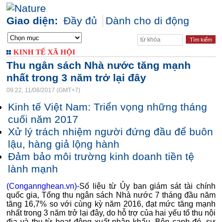
Giao diện:
Đầy đủ
Dành cho di động
KINH TẾ XÃ HỘI
Thu ngân sách Nhà nước tăng mạnh
nhất trong 3 năm trở lại đây
09:22, 11/08/2017 (GMT+7)
Kinh tế Việt Nam: Triển vọng những tháng
cuối năm 2017
Xử lý trách nhiệm người đứng đầu để buôn
lậu, hàng giả lộng hành
Đảm bảo môi trường kinh doanh tiền tệ
lành mạnh
(Congannghean.vn)-
Số liệu từ Ủy ban giám sát tài chính
quốc gia, Tổng thu ngân sách Nhà nước 7 tháng đầu năm
tăng 16,7% so với cùng kỳ năm 2016, đạt mức tăng mạnh
nhất trong 3 năm trở lại đây, do hỗ trợ của hai yếu tố thu nội
địa và thu từ hoạt động xuất nhập khẩu. Bên cạnh đó, sự