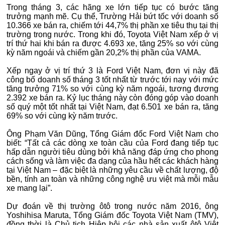
Trong tháng 3, các hãng xe lớn tiếp tục có bước tăng
trưởng mạnh mẽ. Cụ thể, Trường Hải bứt tốc với doanh số
10.366 xe bán ra, chiếm tới 44,7% thị phần xe tiêu thụ tại thị
trường trong nước. Trong khi đó, Toyota Việt Nam xếp ở vị
trí thứ hai khi bán ra được 4.693 xe, tăng 25% so với cùng
kỳ năm ngoái và chiếm gần 20,2% thị phần của VAMA.
Xếp ngay ở vị trí thứ 3 là Ford Việt Nam, đơn vị này đã
công bố doanh số tháng 3 tốt nhất từ trước tới nay với mức
tăng trưởng 71% so với cùng kỳ năm ngoái, tương đương
2.392 xe bán ra. Kỷ lục tháng này còn đóng góp vào doanh
số quý một tốt nhất tại Việt Nam, đạt 6.501 xe bán ra, tăng
69% so với cùng kỳ năm trước.
Ông Phạm Văn Dũng, Tổng Giám đốc Ford Việt Nam cho
biết: “Tất cả các dòng xe toàn cầu của Ford đang tiếp tục
hấp dẫn người tiêu dùng bởi khả năng đáp ứng cho phong
cách sống và làm việc đa dạng của hầu hết các khách hàng
tại Việt Nam – đặc biệt là những yêu cầu về chất lượng, độ
bền, tính an toàn và những công nghệ ưu việt mà mỗi mẫu
xe mang lại”.
Dự đoán về thị trường ôtô trong nước năm 2016, ông
Yoshihisa Maruta, Tổng Giám đốc Toyota Việt Nam (TMV),
đồng thời là Chủ tịch Hiệp hội các nhà sản xuất ôtô Việt