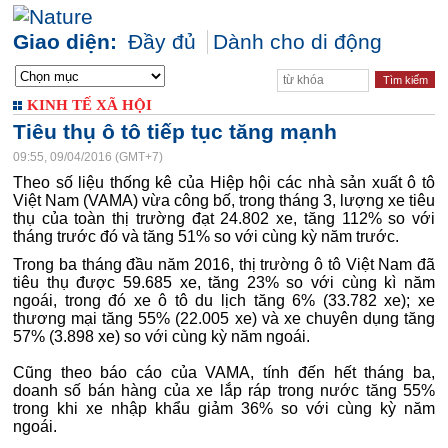
Giao diện:
Đầy đủ
Dành cho di động
KINH TẾ XÃ HỘI
Tiêu thụ ô tô tiếp tục tăng mạnh
09:55, 09/04/2016 (GMT+7)
Theo số liệu thống kê của Hiệp hội các nhà sản xuất ô tô
Việt Nam (VAMA) vừa công bố, trong tháng 3, lượng xe tiêu
thụ của toàn thị trường đạt 24.802 xe, tăng 112% so với
tháng trước đó và tăng 51% so với cùng kỳ năm trước.
Trong ba tháng đầu năm 2016, thị trường ô tô Việt Nam đã
tiêu thụ được 59.685 xe, tăng 23% so với cùng kì năm
ngoái, trong đó xe ô tô du lịch tăng 6% (33.782 xe); xe
thương mại tăng 55% (22.005 xe) và xe chuyên dụng tăng
57% (3.898 xe) so với cùng kỳ năm ngoái.
Cũng theo báo cáo của VAMA, tính đến hết tháng ba,
doanh số bán hàng của xe lắp ráp trong nước tăng 55%
trong khi xe nhập khẩu giảm 36% so với cùng kỳ năm
ngoái.