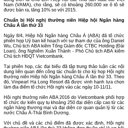
Nam (VAMA), cho rằng, sẽ có khoảng 260.000 xe ô tô sẽ
được bán ra, tăng 10% so với 2015.
Chuẩn bị Hội nghị thường niên Hiệp hội Ngân hàng
Châu Á lần thứ 33
Ngày 8/4, Hiệp hội Ngân hàng Châu Á (ABA) đã tổ chức
phiên họp Uỷ ban kế hoạch với sự tham dự của ông Daniel
Wu, Chủ tịch ABA kiêm Tổng Giám đốc CTBC Holding (Đài
Loan), ông Nghiêm Xuân Thành - Phó Chủ tịch ABA kiêm
Chủ tịch HĐQT Vietcombank.
Tại phiên họp, các đại biểu đã tập trung thảo luận các nội
dung liên quan đến công tác chuẩn bị cho kỳ họp Hội nghị
thường niên Hiệp hội Ngân hàng Châu Á lần thứ 33. Theo
đó, Vinpearl Hạ Long Resort đã được vinh hạnh lựa chọn
làm địa điểm tổ chức Hội nghị vào các ngày 10-11/11.
Hội nghị thường niên ABA 2016 do Vietcombank phối hợp
tổ chức dự kiến quy tụ khoảng 250 đại diện cấp cao từ các
ngân hàng thương mại và đại diện cơ quan quản lý từ các
nước Châu Á-Thái Bình Dương.
Với chủ đề và các chủ điểm đã được xác định, Hội nghị