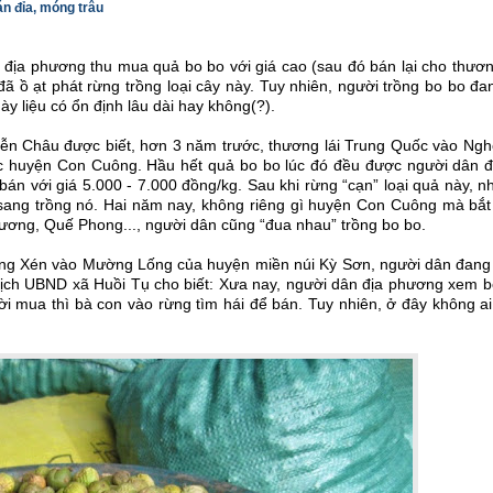
n đỉa, móng trâu
i địa phương thu mua quả bo bo với giá cao (sau đó bán lại cho thươn
 ồ ạt phát rừng trồng loại cây này. Tuy nhiên, người trồng bo bo đa
ày liệu có ổn định lâu dài hay không(?).
ễn Châu được biết, hơn 3 năm trước, thương lái Trung Quốc vào Ngh
c huyện Con Cuông. Hầu hết quả bo bo lúc đó đều được người dân đi
bán với giá 5.000 - 7.000 đồng/kg. Sau khi rừng “cạn” loại quả này, 
 sang trồng nó. Hai năm nay, không riêng gì huyện Con Cuông mà bắt
ương, Quế Phong..., người dân cũng “đua nhau” trồng bo bo.
ng Xén vào Mường Lống của huyện miền núi Kỳ Sơn, người dân đang 
ịch UBND xã Huồi Tụ cho biết: Xưa nay, người dân địa phương xem b
ời mua thì bà con vào rừng tìm hái để bán. Tuy nhiên, ở đây không ai