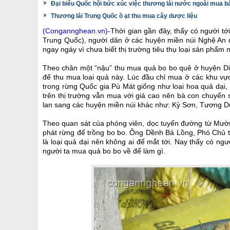
Đại biểu Quốc hội bức xúc việc thương lái nước ngoài mua bá
Thương lái Trung Quốc ồ ạt thu mua cây dược liệu
(Congannghean.vn)-
Thời gian gần đây, thấy có người tớ
Trung Quốc), người dân ở các huyện miền núi Nghệ An đã
ngay ngáy vì chưa biết thị trường tiêu thụ loại sản phẩm n
Theo chân một “nậu” thu mua quả bo bo quê ở huyện Di
để thu mua loại quả này. Lúc đầu chỉ mua ở các khu vự
trong rừng Quốc gia Pù Mát giống như loại hoa quả dại, 
trên thị trường vẫn mua với giá cao nên bà con chuyển
lan sang các huyện miền núi khác như: Kỳ Sơn, Tương D
Theo quan sát của phóng viên, dọc tuyến đường từ Mườ
phát rừng để trồng bo bo. Ông Dềnh Bá Lồng, Phó Chủ t
là loại quả dại nên không ai để mắt tới. Nay thấy có ngư
người ta mua quả bo bo về để làm gì.