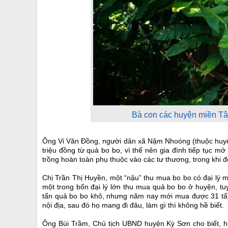
Bà con các huyện miền Tâ
Ông Vi Văn Đồng, người dân xã Nậm Nhoóng (thuộc huyệ
triệu đồng từ quả bo bo, vì thế nên gia đình tiếp tục mở
trồng hoàn toàn phụ thuộc vào các tư thương, trong khi đ
Chị Trần Thị Huyền, một “nậu” thu mua bo bo có đại lý 
một trong bốn đại lý lớn thu mua quả bo bo ở huyện, t
tấn quả bo bo khô, nhưng năm nay mới mua được 31 tấn.
nội địa, sau đó họ mang đi đâu, làm gì thì không hề biết.
Ông Bùi Trầm, Chủ tịch UBND huyện Kỳ Sơn cho biết, huy