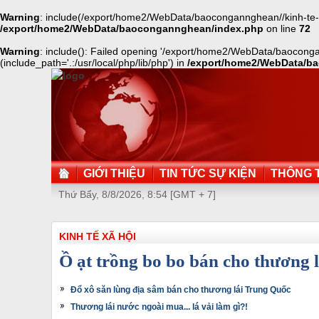
Warning
: include(/export/home2/WebData/baocongannghean//kinh-te-xa-
/export/home2/WebData/baocongannghean/index.php
on line
72
Warning
: include(): Failed opening '/export/home2/WebData/baoconga
(include_path='.:/usr/local/php/lib/php') in
/export/home2/WebData/b
GIỚI THIỆU
TIN TỨC SỰ KIỆN
THÔNG T
Thứ Bẩy, 8/8/2026, 8:54 [GMT + 7]
KINH TẾ XÃ HỘI
Ồ ạt trồng bo bo bán cho thương 
Đổ xô săn lùng địa sâm bán cho thương lái Trung Quốc
Thương lái nước ngoài mua... lá vải làm gì?!