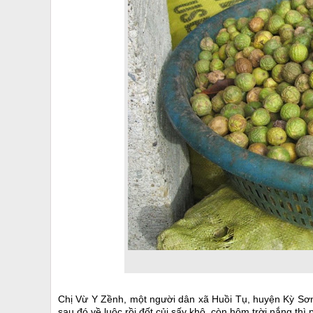
Chị Vừ Y Zềnh, một người dân xã Huồi Tụ, huyện Kỳ Sơn 
sau đó về luộc rồi đốt củi sấy khô, còn hôm trời nắng th