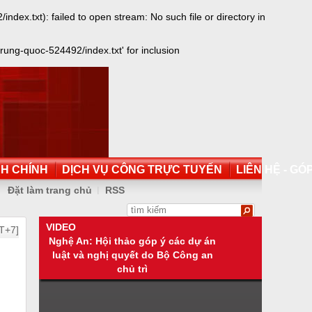
x.txt): failed to open stream: No such file or directory in
ung-quoc-524492/index.txt' for inclusion
NH CHÍNH
DỊCH VỤ CÔNG TRỰC TUYẾN
LIÊN HỆ - GÓP
Đặt làm trang chủ
RSS
VIDEO
T+7]
Nghệ An: Hội thảo góp ý các dự án
luật và nghị quyết do Bộ Công an
chủ trì