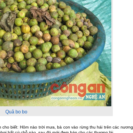
Quả bo bo
cho biết: Hôm nào trời mưa, bà con vào rừng thu hái trên các nương
ì phơi bất cứ chỗ nào, sau đó mới đem bán cho các thương lái.