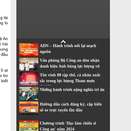
g lái
ng lo
ệ An
 hái
ADN – Hành trình nối lại mạch
nhưng
nguồn
 đầu
Văn phòng Bộ Công an đón nhận
danh hiệu Anh hùng lực lượng vũ
ồ ạt
trang nhân dân
Tôn vinh 80 tập thể, cá nhân xuất
o bo
 biết
sắc trong lực lượng Tham mưu
CAND
Những hành trình nặng nghĩa tri ân
Hướng dẫn cách đăng ký, cấp biển
số xe trực tuyến lần đầu
Chương trình 'Học làm chiến sĩ
Công an' năm 2024