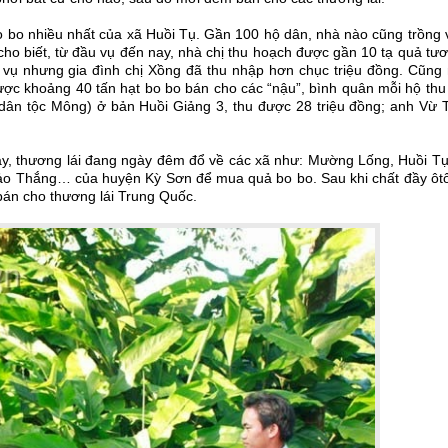
o bo nhiều nhất của xã Huồi Tụ. Gần 100 hộ dân, nhà nào cũng trồng 
ho biết, từ đầu vụ đến nay, nhà chị thu hoạch được gần 10 tạ quả tươ
u vụ nhưng gia đình chị Xồng đã thu nhập hơn chục triệu đồng. Cũng
ược khoảng 40 tấn hạt bo bo bán cho các “nậu”, bình quân mỗi hộ thu
 dân tộc Mông) ở bản Huồi Giảng 3, thu được 28 triệu đồng; anh Vừ 
y, thương lái đang ngày đêm đổ về các xã như: Mường Lống, Huồi Tụ
ảo Thắng… của huyện Kỳ Sơn để mua quả bo bo. Sau khi chất đầy ôtô
 bán cho thương lái Trung Quốc.