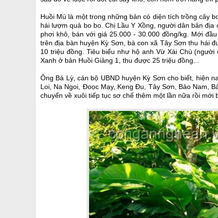
Huồi Mú là một trong những bản có diện tích trồng cây b
hái lượm quả bo bo. Chị Lầu Y Xồng, người dân bản địa c
phơi khô, bán với giá 25.000 - 30.000 đồng/kg. Mới đầ
trên địa bàn huyện Kỳ Sơn, bà con xã Tây Sơn thu hái đ
10 triệu đồng. Tiêu biểu như hộ anh Vừ Xái Chù (người
Xanh ở bản Huồi Giảng 1, thu được 25 triệu đồng...
Ông Bá Lỳ, cán bộ UBND huyện Kỳ Sơn cho biết, hiện na
Loi, Na Ngoi, Đoọc Mạy, Keng Đu, Tây Sơn, Bảo Nam, B
chuyển về xuôi tiếp tục sơ chế thêm một lần nữa rồi mới