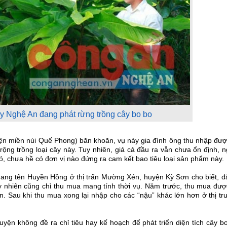
y Nghệ An đang phát rừng trồng cây bo bo
n miền núi Quế Phong) băn khoăn, vụ này gia đình ông thu nhập đượ
 rộng trồng loại cây này. Tuy nhiên, giá cả đầu ra vẫn chưa ổn định, 
ó, chưa hề có đơn vị nào đứng ra cam kết bao tiêu loại sản phẩm này.
mang tên Huyền Hồng ở thị trấn Mường Xén, huyện Kỳ Sơn cho biết, đ
uy nhiên cũng chỉ thu mua mang tính thời vụ. Năm trước, thu mua đượ
 Sau khi thu mua xong lại nhập cho các “nậu” khác lớn hơn ở thị tr
ện không đề ra chỉ tiêu hay kế hoạch để phát triển diện tích cây b