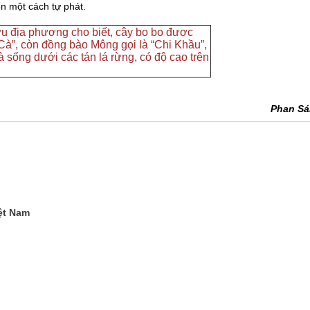
ển một cách tự phát.
u địa phương cho biết, cây bo bo được
Cà”, còn đồng bào Mông gọi là “Chi Khầu”,
à sống dưới các tán lá rừng, có độ cao trên
Phan S
ệt Nam