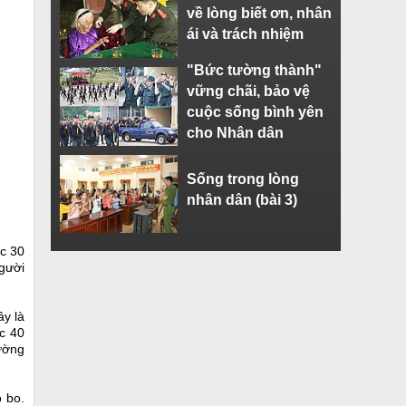
về lòng biết ơn, nhân
ái và trách nhiệm
"Bức tường thành"
vững chãi, bảo vệ
cuộc sống bình yên
cho Nhân dân
Sống trong lòng
nhân dân (bài 3)
c 30
người
ây là
c 40
ường
o bo.