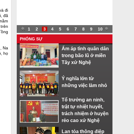
và đi
i, đã
 nằm
 trên
.
.
1
2
3
4
5
6
7
8
9
10
.
Tồng
PHÓNG SỰ
, Na
Ấm áp tình quân dân
, họ
trong bão lũ ở miền
Tây xứ Nghệ
Ý nghĩa lớn từ
những việc làm nhỏ
Tổ trưởng an ninh,
trật tự nhiệt huyết,
trách nhiệm ở huyện
rẻo cao xứ Nghệ
Lan tỏa thông điệp