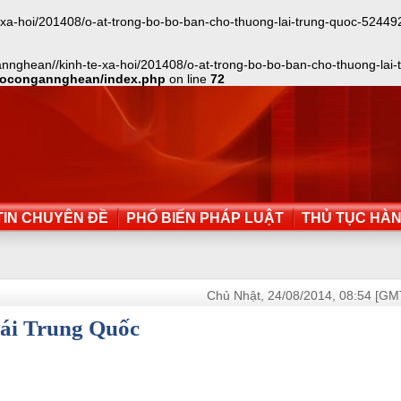
hoi/201408/o-at-trong-bo-bo-ban-cho-thuong-lai-trung-quoc-524492/inde
nnghean//kinh-te-xa-hoi/201408/o-at-trong-bo-bo-ban-cho-thuong-lai-tr
aocongannghean/index.php
on line
72
IN CHUYÊN ĐỀ
PHỔ BIẾN PHÁP LUẬT
THỦ TỤC HÀ
Chủ Nhật, 24/08/2014, 08:54 [GM
lái Trung Quốc