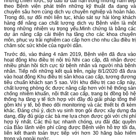
những chiến lược, sự đầu tư dài hạn trong những năm tiếp
theo Bệnh viện phát triển những kỹ thuật đa dạng và
chuyên sâu hơn cùng dịch vụ chuyên nghiệp và hoàn hảo.
Trong đó, sự đổi mới liên tục, khảo sát sự hài lòng khách
hàng để nâng cao chất lượng dịch vụ Bệnh viện là một
trong những nhiệm vụ trọng yếu.Minh chứng là bằng các
dự án nâng cấp cải thiện hạ tầng cho các khoa chuyên
môn, phục vụ trải nghiệm cao cấp hơn cho nhu cầu điều trị
chăm sóc sức khỏe của người dân.
Trước đó, vào tháng 4 năm 2019, Bệnh viện đã đưa vào
hoạt động khu điều trị nội trú Nhi cao cấp, đã nhận được
nhiều phản hồi tích cực từ bệnh nhân và người nhà bệnh
nhân. Tiếp nối những kết quả trên, ngày 8/1/2020 đã đưa
vào hoạt động Khu điều trị sản khoa cao cấp, tương đương
tiêu chuẩn khách sạn 5 sao. Với khu điều trị cao cấp này,
chất lượng phòng ốc được nâng cấp hơn với hệ thống sàn
chống nhiễm khuẩn, nội thất cao cấp, trang bị đồng bộ hệ
thống hạ tầng y tế tích hợp với đầy đủ giải pháp tổng thể
gồm khí y tế, bộ theo dõi monitoring và các thiết bị đi kèm
khác. Đáng chú ý, dịch vụ sinh trọn gói được xây dựng đa
dạng, đầy đủ giúp các bà mẹ lựa chọn được gói với chi phí
hợp lý nhất. Các thủ tục nhanh chóng, ưu đãi đặc quyền
của Bảo lãnh viện phí cũng được Bệnh viện hỗ trợ tối đa,
liên kết thanh toán trực tiếp với hơn 30 hãng bảo hiểm
trong và ngoài nước.