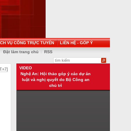
ỊCH VỤ CÔNG TRỰC TUYẾN
LIÊN HỆ - GÓP Ý
Đặt làm trang chủ
RSS
VIDEO
T+7]
Nghệ An: Hội thảo góp ý các dự án
luật và nghị quyết do Bộ Công an
chủ trì