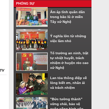
PHÓNG SỰ
Nhiều tiện ích khi sử dụng phần
Ấm áp tình quân dân
mềm VNeiD
trong bão lũ ở miền
Cách đăng ký tài khoản định danh
Tây xứ Nghệ
điện tử
Ý nghĩa lớn từ những
việc làm nhỏ
Tổ trưởng an ninh, trật
tự nhiệt huyết, trách
nhiệm ở huyện rẻo cao
xứ Nghệ
NTV
Lan tỏa thông điệp về
lòng biết ơn, nhân ái
và trách nhiệm
"Bức tường thành"
vững chãi, bảo vệ
cuộc sống bình yên