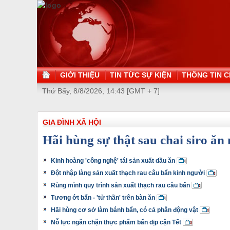
GIỚI THIỆU
TIN TỨC SỰ KIỆN
THÔNG TIN C
Thứ Bẩy, 8/8/2026, 14:43 [GMT + 7]
GIA ĐÌNH XÃ HỘI
Hãi hùng sự thật sau chai siro ă
Kinh hoàng 'công nghệ' tái sản xuất dầu ăn
Đột nhập làng sản xuất thạch rau câu bẩn kinh người
Rùng mình quy trình sản xuất thạch rau câu bẩn
Tương ớt bẩn - 'tử thần' trên bàn ăn
Hãi hùng cơ sở làm bánh bẩn, có cả phân động vật
Nỗ lực ngăn chặn thực phẩm bẩn dịp cận Tết