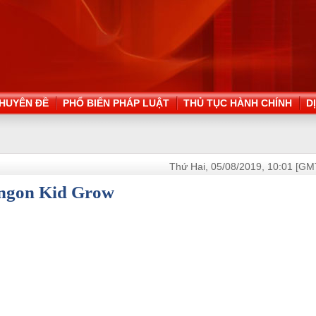
HUYÊN ĐỀ
PHỔ BIẾN PHÁP LUẬT
THỦ TỤC HÀNH CHÍNH
D
Thứ Hai, 05/08/2019, 10:01 [GM
n ngon Kid Grow