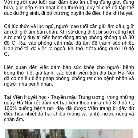
Với người cao tuổi cần đảm bảo ăn uống đúng giờ, đúng
bữa, giữ nếp sinh hoạt bình thường, duy trì chế độ tập thể
dục dưỡng sinh, đi bộ thường xuyên để điều hòa khí huyết.
Cả lúc thức và lúc ngủ, người cao tuổi cần giữ ấm đầu, giữ
ấm cổ, giữ ấm bàn chân. Khi sử dụng thiết bị sưởi cũng hết
sức chú ý duy trì nền hoạt động trong phòng không quá 30
độ C. Ra, vào phòng cần mặc đủ ấm để tránh sốc nhiệt.
Hạn chế tối đa việc ra ngoài khi thời tiết xuống dưới 10 độ
C.
Liên quan đến việc đảm bảo sức khỏe cho người bệnh
trong thời tiết giá lạnh, các bệnh viện trên địa bàn Hà Nội
đã có nhiều biện pháp phòng, chống rét cho bệnh nhân và
người nhà bệnh nhân.
Tại Viện Huyết học - Truyền máu Trung ương, trong những
ngày Hà Nội rét đậm rét hại kèm theo mưa nhỏ 8-9 độ C,
100% buồng bệnh nơi đây đã được Viện trang bị đầy đủ
điều hòa nhiệt độ hai chiều (nóng và lạnh), nước nóng và
chăn ấm.