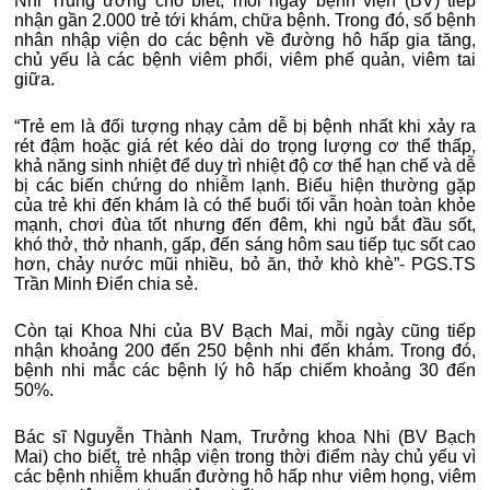
Nhi Trung ương cho biết, mỗi ngày bệnh viện (BV) tiếp
nhận gần 2.000 trẻ tới khám, chữa bệnh. Trong đó, số bệnh
nhân nhập viện do các bệnh về đường hô hấp gia tăng,
chủ yếu là các bệnh viêm phổi, viêm phế quản, viêm tai
giữa.
“Trẻ em là đối tượng nhạy cảm dễ bị bệnh nhất khi xảy ra
rét đậm hoặc giá rét kéo dài do trọng lượng cơ thể thấp,
khả năng sinh nhiệt để duy trì nhiệt độ cơ thể hạn chế và dễ
bị các biến chứng do nhiễm lạnh. Biểu hiện thường gặp
của trẻ khi đến khám là có thể buổi tối vẫn hoàn toàn khỏe
mạnh, chơi đùa tốt nhưng đến đêm, khi ngủ bắt đầu sốt,
khó thở, thở nhanh, gấp, đến sáng hôm sau tiếp tục sốt cao
hơn, chảy nước mũi nhiều, bỏ ăn, thở khò khè”- PGS.TS
Trần Minh Điển chia sẻ.
Còn tại Khoa Nhi của BV Bạch Mai, mỗi ngày cũng tiếp
nhận khoảng 200 đến 250 bệnh nhi đến khám. Trong đó,
bệnh nhi mắc các bệnh lý hô hấp chiếm khoảng 30 đến
50%.
Bác sĩ Nguyễn Thành Nam, Trưởng khoa Nhi (BV Bạch
Mai) cho biết, trẻ nhập viện trong thời điểm này chủ yếu vì
các bệnh nhiễm khuẩn đường hô hấp như viêm họng, viêm