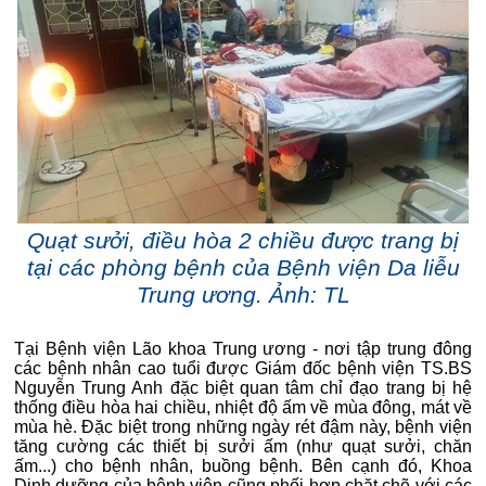
Quạt sưởi, điều hòa 2 chiều được trang bị
tại các phòng bệnh của Bệnh viện Da liễu
Trung ương. Ảnh: TL
Tại Bệnh viện Lão khoa Trung ương - nơi tập trung đông
các bệnh nhân cao tuổi được Giám đốc bệnh viện TS.BS
Nguyễn Trung Anh đặc biệt quan tâm chỉ đạo trang bị hệ
thống điều hòa hai chiều, nhiệt độ ấm về mùa đông, mát về
mùa hè. Đặc biệt trong những ngày rét đậm này, bệnh viện
tăng cường các thiết bị sưởi ấm (như quạt sưởi, chăn
ấm...) cho bệnh nhân, buồng bệnh. Bên cạnh đó, Khoa
Dinh dưỡng của bệnh viện cũng phối hợp chặt chẽ với các