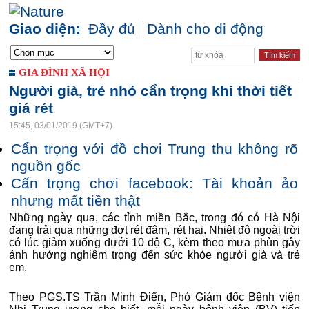
Giao diện:
Đầy đủ
Dành cho di động
GIA ĐÌNH XÃ HỘI
Người già, trẻ nhỏ cẩn trọng khi thời tiết
giá rét
15:45, 03/01/2019 (GMT+7)
Cẩn trọng với đồ chơi Trung thu không rõ
nguồn gốc
Cẩn trọng chơi facebook: Tài khoản ảo
nhưng mất tiền thật
Những ngày qua, các tỉnh miền Bắc, trong đó có Hà Nội
đang trải qua những đợt rét đậm, rét hại. Nhiệt độ ngoài trời
có lúc giảm xuống dưới 10 độ C, kèm theo mưa phùn gây
ảnh hưởng nghiêm trọng đến sức khỏe người già và trẻ
em.
Theo PGS.TS Trần Minh Điển, Phó Giám đốc Bệnh viện