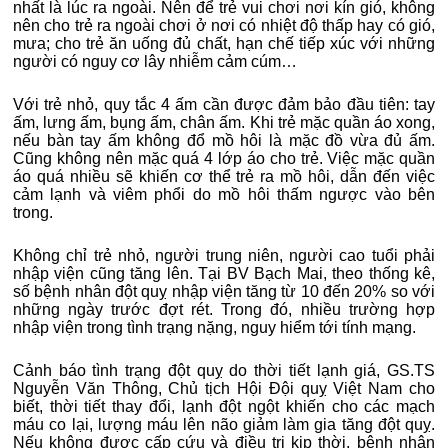
nhất là lúc ra ngoài. Nên để trẻ vui chơi nơi kín gió, không
nên cho trẻ ra ngoài chơi ở nơi có nhiệt độ thấp hay có gió,
mưa; cho trẻ ăn uống đủ chất, hạn chế tiếp xúc với những
người có nguy cơ lây nhiễm cảm cúm…
Với trẻ nhỏ, quy tắc 4 ấm cần được đảm bảo đầu tiên: tay
ấm, lưng ấm, bụng ấm, chân ấm. Khi trẻ mặc quần áo xong,
nếu bàn tay ấm không đổ mồ hôi là mặc đồ vừa đủ ấm.
Cũng không nên mặc quá 4 lớp áo cho trẻ. Việc mặc quần
áo quá nhiều sẽ khiến cơ thể trẻ ra mồ hôi, dẫn đến việc
cảm lạnh và viêm phổi do mồ hôi thấm ngược vào bên
trong.
Không chỉ trẻ nhỏ, người trung niên, người cao tuổi phải
nhập viện cũng tăng lên. Tại BV Bạch Mai, theo thống kê,
số bệnh nhân đột quỵ nhập viện tăng từ 10 đến 20% so với
những ngày trước đợt rét. Trong đó, nhiều trường hợp
nhập viện trong tình trạng nặng, nguy hiểm tới tính mạng.
Cảnh báo tình trạng đột quỵ do thời tiết lạnh giá, GS.TS
Nguyễn Văn Thông, Chủ tịch Hội Đội quỵ Việt Nam cho
biết, thời tiết thay đổi, lạnh đột ngột khiến cho các mạch
máu co lại, lượng máu lên não giảm làm gia tăng đột quỵ.
Nếu không được cấp cứu và điều trị kịp thời, bệnh nhân