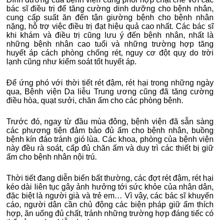
bác sĩ điều trị để tăng cường dinh dưỡng cho bệnh nhân,
cung cấp suất ăn đến tận giường bệnh cho bệnh nhân
nặng, hỗ trợ việc điều trị đạt hiệu quả cao nhất. Các bác sĩ
khi khám và điều trị cũng lưu ý đến bệnh nhân, nhất là
những bệnh nhân cao tuổi và những trường hợp tăng
huyết áp cách phòng chống rét, nguy cơ đột quỵ do trời
lạnh cũng như kiểm soát tốt huyết áp.
Để ứng phó với thời tiết rét đậm, rét hại trong những ngày
qua, Bệnh viện Da liễu Trung ương cũng đã tăng cường
điều hòa, quạt sưởi, chăn ấm cho các phòng bệnh.
Trước đó, ngay từ đầu mùa đông, bệnh viện đã sẵn sàng
các phương tiện đảm bảo đủ ấm cho bệnh nhân, buồng
bệnh kín đáo tránh gió lùa. Các khoa, phòng của bệnh viện
này đều rà soát, cấp đủ chăn ấm và duy trì các thiết bị giữ
ấm cho bệnh nhân nội trú.
Thời tiết đang diễn biến bất thường, các đợt rét đậm, rét hại
kéo dài liên tục gây ảnh hưởng tới sức khỏe của nhân dân,
đặc biệt là người già và trẻ em… Vì vậy, các bác sĩ khuyến
cáo, người dân cần chủ động các biện pháp giữ ấm thích
hợp, ăn uống đủ chất, tránh những trường hợp đáng tiếc có