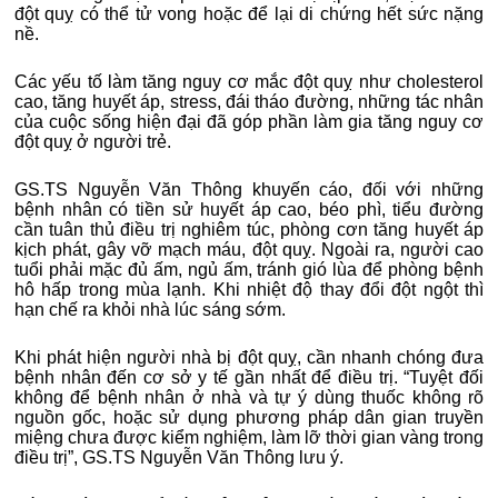
đột quỵ có thể tử vong hoặc để lại di chứng hết sức nặng
nề.
Các yếu tố làm tăng nguy cơ mắc đột quỵ như cholesterol
cao, tăng huyết áp, stress, đái tháo đường, những tác nhân
của cuộc sống hiện đại đã góp phần làm gia tăng nguy cơ
đột quỵ ở người trẻ.
GS.TS Nguyễn Văn Thông khuyến cáo, đối với những
bệnh nhân có tiền sử huyết áp cao, béo phì, tiểu đường
cần tuân thủ điều trị nghiêm túc, phòng cơn tăng huyết áp
kịch phát, gây vỡ mạch máu, đột quỵ. Ngoài ra, người cao
tuổi phải mặc đủ ấm, ngủ ấm, tránh gió lùa để phòng bệnh
hô hấp trong mùa lạnh. Khi nhiệt độ thay đổi đột ngột thì
hạn chế ra khỏi nhà lúc sáng sớm.
Khi phát hiện người nhà bị đột quỵ, cần nhanh chóng đưa
bệnh nhân đến cơ sở y tế gần nhất để điều trị. “Tuyệt đối
không để bệnh nhân ở nhà và tự ý dùng thuốc không rõ
nguồn gốc, hoặc sử dụng phương pháp dân gian truyền
miệng chưa được kiểm nghiệm, làm lỡ thời gian vàng trong
điều trị”, GS.TS Nguyễn Văn Thông lưu ý.