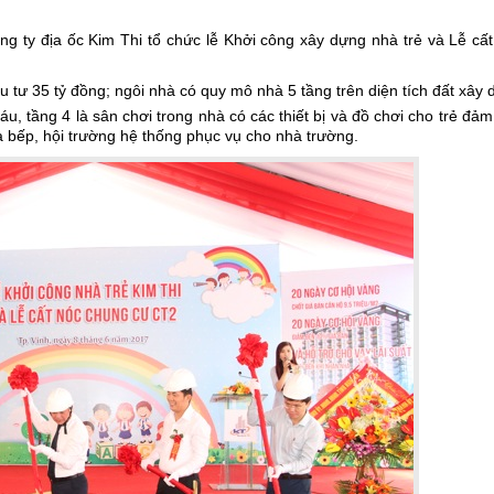
g ty địa ốc Kim Thi tổ chức lễ Khởi công xây dựng nhà trẻ và Lễ cấ
 tư 35 tỷ đồng; ngôi nhà có quy mô nhà 5 tầng trên diện tích đất xây
háu, tầng 4 là sân chơi trong nhà có các thiết bị và đồ chơi cho trẻ đả
à bếp, hội trường hệ thống phục vụ cho nhà trường.