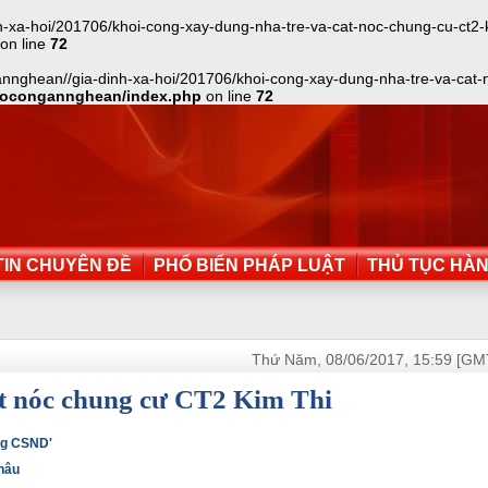
a-hoi/201706/khoi-cong-xay-dung-nha-tre-va-cat-noc-chung-cu-ct2-kim-
on line
72
nnghean//gia-dinh-xa-hoi/201706/khoi-cong-xay-dung-nha-tre-va-cat-noc
aocongannghean/index.php
on line
72
IN CHUYÊN ĐỀ
PHỔ BIẾN PHÁP LUẬT
THỦ TỤC HÀ
Thứ Năm, 08/06/2017, 15:59 [GM
ất nóc chung cư CT2 Kim Thi
ợng CSND'
hâu