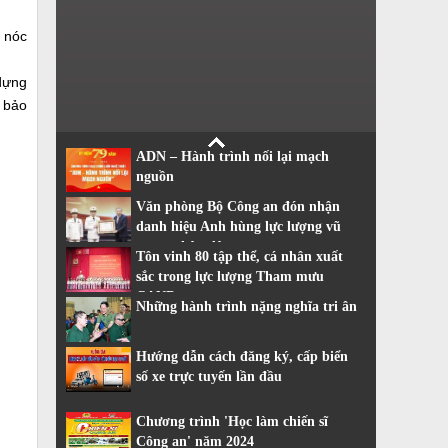
t nóc
 dựng
m bảo
ADN – Hành trình nối lại mạch
nguồn
Văn phòng Bộ Công an đón nhận
danh hiệu Anh hùng lực lượng vũ
trang nhân dân
Tôn vinh 80 tập thể, cá nhân xuất
sắc trong lực lượng Tham mưu
CAND
Những hành trình nặng nghĩa tri ân
Hướng dẫn cách đăng ký, cấp biển
số xe trực tuyến lần đầu
Chương trình 'Học làm chiến sĩ
Công an' năm 2024