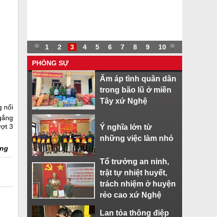
.
.
1
2
3
4
5
6
7
8
9
10
.
PHÓNG SỰ
Ấm áp tình quân dân
trong bão lũ ở miền
Tây xứ Nghệ
g nổi
 gắng
ợt 3
Ý nghĩa lớn từ
những việc làm nhỏ
ắng
Tổ trưởng an ninh,
trật tự nhiệt huyết,
trách nhiệm ở huyện
rẻo cao xứ Nghệ
Lan tỏa thông điệp