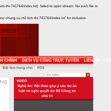
thi-741764/index.txt): failed to open stream: No such file or
-chung-cu-ct2-kim-thi-741764/index.txt' for inclusion
NH CHÍNH
DỊCH VỤ CÔNG TRỰC TUYẾN
LIÊN HỆ - GÓP
Đặt làm trang chủ
RSS
VIDEO
T+7]
Nghệ An: Hội thảo góp ý các dự án
luật và nghị quyết do Bộ Công an
chủ trì