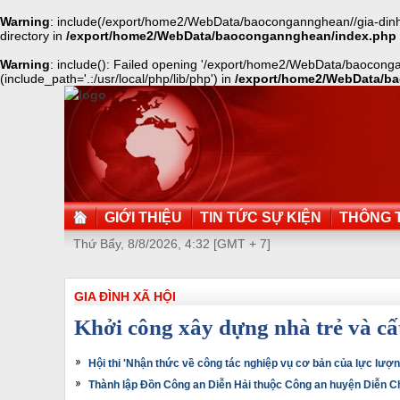
Warning
: include(/export/home2/WebData/baocongannghean//gia-dinh-x
directory in
/export/home2/WebData/baocongannghean/index.php
Warning
: include(): Failed opening '/export/home2/WebData/baoconga
(include_path='.:/usr/local/php/lib/php') in
/export/home2/WebData/b
GIỚI THIỆU
TIN TỨC SỰ KIỆN
THÔNG T
Thứ Bẩy, 8/8/2026, 4:32 [GMT + 7]
GIA ĐÌNH XÃ HỘI
Khởi công xây dựng nhà trẻ và c
Hội thi 'Nhận thức về công tác nghiệp vụ cơ bản của lực lư
Thành lập Đồn Công an Diễn Hải thuộc Công an huyện Diễn C