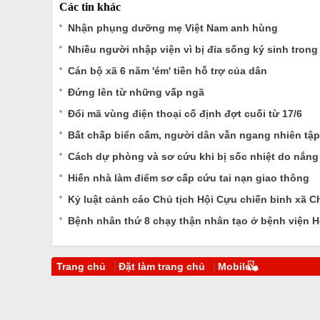
Các tin khác
Nhận phụng dưỡng mẹ Việt Nam anh hùng
Nhiều người nhập viện vì bị đỉa sống ký sinh trong
Cán bộ xã 6 năm 'ém' tiền hỗ trợ của dân
Đứng lên từ những vấp ngã
Đổi mã vùng điện thoại cố định đợt cuối từ 17/6
Bất chấp biển cấm, người dân vẫn ngang nhiên tập 
Cách dự phòng và sơ cứu khi bị sốc nhiệt do nắn
Hiến nhà làm điểm sơ cấp cứu tai nạn giao thông
Kỷ luật cảnh cáo Chủ tịch Hội Cựu chiến binh xã C
Bệnh nhân thứ 8 chạy thận nhân tạo ở bệnh viện H
Trang chủ
Đặt làm trang chủ
Mobile