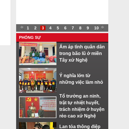
.
.
1
2
3
4
5
6
7
8
9
10
.
PHÓNG SỰ
Ấm áp tình quân dân
trong bão lũ ở miền
Tây xứ Nghệ
Ý nghĩa lớn từ
những việc làm nhỏ
Tổ trưởng an ninh,
trật tự nhiệt huyết,
trách nhiệm ở huyện
rẻo cao xứ Nghệ
Lan tỏa thông điệp