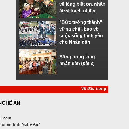
về lòng biết ơn, nhân
ái và trách nhiệm
"Bức tường thành"
vững chãi, bảo vệ
cuộc sống bình yên
cho Nhân dân
Sống trong lòng
nhân dân (bài 3)
Về đầu trang
 NGHỆ AN
il.com
ông an tỉnh Nghệ An"