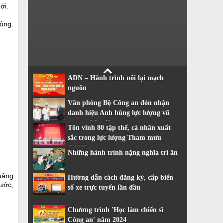
ới.
hông.
ADN – Hành trình nối lại mạch
nguồn
Văn phòng Bộ Công an đón nhận
danh hiệu Anh hùng lực lượng vũ
trang nhân dân
Tôn vinh 80 tập thể, cá nhân xuất
sắc trong lực lượng Tham mưu
CAND
Những hành trình nặng nghĩa tri ân
uảng
Hướng dẫn cách đăng ký, cấp biển
ước,
số xe trực tuyến lần đầu
Chương trình 'Học làm chiến sĩ
Công an' năm 2024