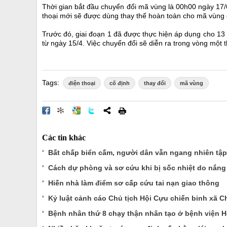
Thời gian bắt đầu chuyển đổi mã vùng là 00h00 ngày 17/
thoại mới sẽ được dùng thay thế hoàn toàn cho mã vùng 
Trước đó, giai đoạn 1 đã được thực hiện áp dụng cho 13 t
từ ngày 15/4. Việc chuyển đổi sẽ diễn ra trong vòng một 
Tags:
điện thoại
cố định
thay đổi
mã vùng
Các tin khác
Bất chấp biển cấm, người dân vẫn ngang nhiên tập 
Cách dự phòng và sơ cứu khi bị sốc nhiệt do nắn
Hiến nhà làm điểm sơ cấp cứu tai nạn giao thông
Kỷ luật cảnh cáo Chủ tịch Hội Cựu chiến binh xã C
Bệnh nhân thứ 8 chạy thận nhân tạo ở bệnh viện H