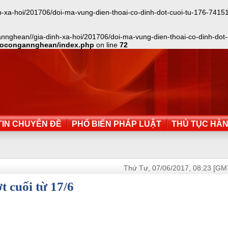
-hoi/201706/doi-ma-vung-dien-thoai-co-dinh-dot-cuoi-tu-176-741511/ind
nghean//gia-dinh-xa-hoi/201706/doi-ma-vung-dien-thoai-co-dinh-dot-cu
aocongannghean/index.php
on line
72
IN CHUYÊN ĐỀ
PHỔ BIẾN PHÁP LUẬT
THỦ TỤC HÀ
Thứ Tư, 07/06/2017, 08:23 [GM
t cuối từ 17/6