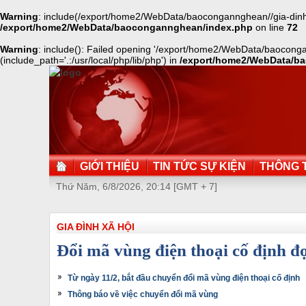
Warning
: include(/export/home2/WebData/baocongannghean//gia-dinh-xa
/export/home2/WebData/baocongannghean/index.php
on line
72
Warning
: include(): Failed opening '/export/home2/WebData/baocongan
(include_path='.:/usr/local/php/lib/php') in
/export/home2/WebData/b
GIỚI THIỆU
TIN TỨC SỰ KIỆN
THÔNG T
Thứ Năm, 6/8/2026, 20:14 [GMT + 7]
GIA ĐÌNH XÃ HỘI
Đổi mã vùng điện thoại cố định đợ
Từ ngày 11/2, bắt đầu chuyển đổi mã vùng điện thoại cố định
Thông báo về việc chuyển đổi mã vùng