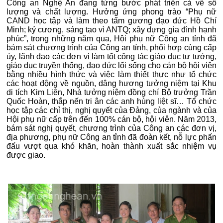
Công an Nghệ An đang từng bước phát triển cả về số
lượng và chất lượng. Hưởng ứng phong trào “Phụ nữ
CAND học tập và làm theo tấm gương đạo đức Hồ Chí
Minh; kỷ cương, sáng tạo vì ANTQ; xây dựng gia đình hạnh
phúc”, trong những năm qua, Hội phụ nữ Công an tỉnh đã
bám sát chương trình của Công an tỉnh, phối hợp cùng cấp
ủy, lãnh đạo các đơn vị làm tốt công tác giáo dục tư tưởng,
giáo dục truyền thống, đạo đức lối sống cho cán bộ hội viên
bằng nhiều hình thức và việc làm thiết thực như tổ chức
các hoạt động về nguồn, dâng hương tưởng niệm tại Khu
di tích Kim Liên, Nhà tưởng niệm đồng chí Bộ trưởng Trần
Quốc Hoàn, thắp nến tri ân các anh hùng liệt sĩ… Tổ chức
học tập các chỉ thị, nghị quyết của Đảng, của ngành và của
Hội phụ nữ cấp trên đến 100% cán bộ, hội viên. Năm 2013,
bám sát nghị quyết, chương trình của Công an các đơn vị,
địa phương, phụ nữ Công an tỉnh đã đoàn kết, nỗ lực phấn
đấu vượt qua khó khăn, hoàn thành xuất sắc nhiệm vụ
được giao.