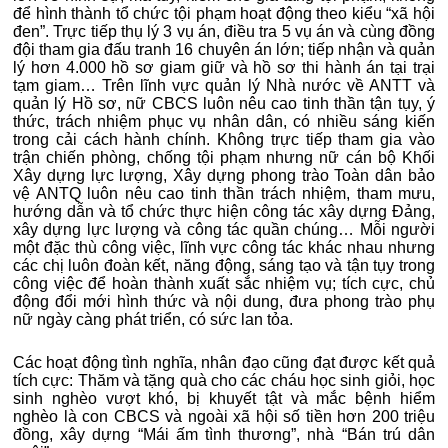
để hình thành tổ chức tội phạm hoạt động theo kiểu “xã hội
đen”. Trực tiếp thụ lý 3 vụ án, điều tra 5 vụ án và cùng đồng
đội tham gia đấu tranh 16 chuyên án lớn; tiếp nhận và quản
lý hơn 4.000 hồ sơ giam giữ và hồ sơ thi hành án tại trại
tạm giam… Trên lĩnh vực quản lý Nhà nước về ANTT và
quản lý Hồ sơ, nữ CBCS luôn nêu cao tinh thần tận tụy, ý
thức, trách nhiệm phục vụ nhân dân, có nhiều sáng kiến
trong cải cách hành chính. Không trực tiếp tham gia vào
trận chiến phòng, chống tội phạm nhưng nữ cán bộ Khối
Xây dựng lực lượng, Xây dựng phong trào Toàn dân bảo
vệ ANTQ luôn nêu cao tinh thần trách nhiệm, tham mưu,
hướng dẫn và tổ chức thực hiện công tác xây dựng Đảng,
xây dựng lực lượng và công tác quần chúng… Mỗi người
một đặc thù công việc, lĩnh vực công tác khác nhau nhưng
các chị luôn đoàn kết, năng động, sáng tạo và tận tụy trong
công việc để hoàn thành xuất sắc nhiệm vụ; tích cực, chủ
động đổi mới hình thức và nội dung, đưa phong trào phụ
nữ ngày càng phát triển, có sức lan tỏa.
Các hoạt động tình nghĩa, nhân đạo cũng đạt được kết quả
tích cực: Thăm và tặng quà cho các cháu học sinh giỏi, học
sinh nghèo vượt khó, bị khuyết tật và mắc bệnh hiểm
nghèo là con CBCS và ngoài xã hội số tiền hơn 200 triệu
đồng, xây dựng “Mái ấm tình thương”, nhà “Bán trú dân