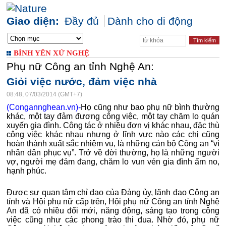
Giao diện:
Đầy đủ
Dành cho di động
BÌNH YÊN XỨ NGHỆ
Phụ nữ Công an tỉnh Nghệ An:
Giỏi việc nước, đảm việc nhà
08:48, 07/03/2014 (GMT+7)
(Congannghean.vn)-
Họ cũng như bao phụ nữ bình thường
khác, một tay đảm đương công việc, một tay chăm lo quán
xuyến gia đình. Công tác ở nhiều đơn vị khác nhau, đặc thù
công việc khác nhau nhưng ở lĩnh vực nào các chị cũng
hoàn thành xuất sắc nhiệm vụ, là những cán bộ Công an “vì
nhân dân phục vụ”. Trở về đời thường, họ là những người
vợ, người mẹ đảm đang, chăm lo vun vén gia đình ấm no,
hạnh phúc.
Được sự quan tâm chỉ đạo của Đảng ủy, lãnh đạo Công an
tỉnh và Hội phụ nữ cấp trên, Hội phụ nữ Công an tỉnh Nghệ
An đã có nhiều đổi mới, năng động, sáng tạo trong công
việc cũng như các phong trào thi đua. Nhờ đó, phụ nữ