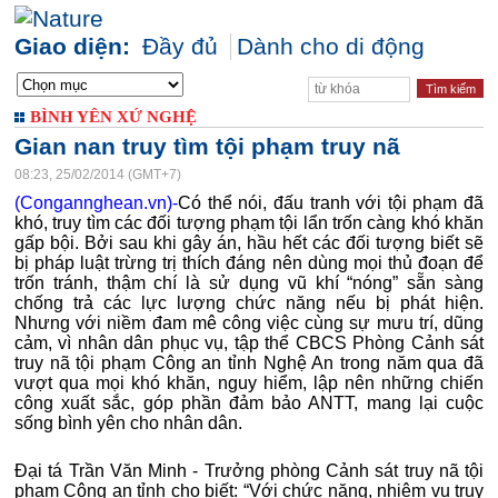
Giao diện:
Đầy đủ
Dành cho di động
BÌNH YÊN XỨ NGHỆ
Gian nan truy tìm tội phạm truy nã
08:23, 25/02/2014 (GMT+7)
(Congannghean.vn)-
Có thể nói, đấu tranh với tội phạm đã
khó, truy tìm các đối tượng phạm tội lẩn trốn càng khó khăn
gấp bội. Bởi sau khi gây án, hầu hết các đối tượng biết sẽ
bị pháp luật trừng trị thích đáng nên dùng mọi thủ đoạn để
trốn tránh, thậm chí là sử dụng vũ khí “nóng” sẵn sàng
chống trả các lực lượng chức năng nếu bị phát hiện.
Nhưng với niềm đam mê công việc cùng sự mưu trí, dũng
cảm, vì nhân dân phục vụ, tập thể CBCS Phòng Cảnh sát
truy nã tội phạm Công an tỉnh Nghệ An trong năm qua đã
vượt qua mọi khó khăn, nguy hiểm, lập nên những chiến
công xuất sắc, góp phần đảm bảo ANTT, mang lại cuộc
sống bình yên cho nhân dân.
Đại tá Trần Văn Minh - Trưởng phòng Cảnh sát truy nã tội
phạm Công an tỉnh cho biết: “Với chức năng, nhiệm vụ truy