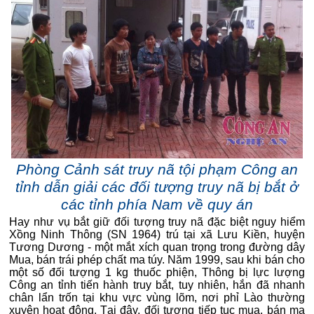
Phòng Cảnh sát truy nã tội phạm Công an
tỉnh dẫn giải các đối tượng truy nã bị bắt ở
các tỉnh phía Nam về quy án
Hay như vụ bắt giữ đối tượng truy nã đặc biệt nguy hiểm
Xồng Ninh Thông (SN 1964) trú tại xã Lưu Kiền, huyện
Tương Dương - một mắt xích quan trọng trong đường dây
Mua, bán trái phép chất ma túy. Năm 1999, sau khi bán cho
một số đối tượng 1 kg thuốc phiện, Thông bị lực lượng
Công an tỉnh tiến hành truy bắt, tuy nhiên, hắn đã nhanh
chân lẩn trốn tại khu vực vùng lõm, nơi phỉ Lào thường
xuyên hoạt động. Tại đây, đối tượng tiếp tục mua, bán ma