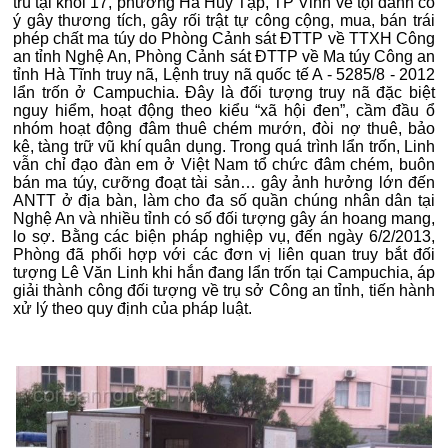
trú tại khối 17, phường Hà Huy Tập, TP Vinh về tội danh cố
ý gây thương tích, gây rối trật tự công cộng, mua, bán trái
phép chất ma túy do Phòng Cảnh sát ĐTTP về TTXH Công
an tỉnh Nghệ An, Phòng Cảnh sát ĐTTP về Ma túy Công an
tỉnh Hà Tĩnh truy nã, Lệnh truy nã quốc tế A - 5285/8 - 2012
lẩn trốn ở Campuchia. Đây là đối tượng truy nã đặc biệt
nguy hiểm, hoạt động theo kiểu “xã hội đen”, cầm đầu ổ
nhóm hoạt động đâm thuê chém mướn, đòi nợ thuê, bảo
kê, tàng trữ vũ khí quân dụng. Trong quá trình lẩn trốn, Linh
vẫn chỉ đạo đàn em ở Việt Nam tổ chức đâm chém, buôn
bán ma túy, cưỡng đoạt tài sản… gây ảnh hưởng lớn đến
ANTT ở địa bàn, làm cho đa số quần chúng nhân dân tại
Nghệ An và nhiều tỉnh có số đối tượng gây án hoang mang,
lo sợ. Bằng các biện pháp nghiệp vụ, đến ngày 6/2/2013,
Phòng đã phối hợp với các đơn vị liên quan truy bắt đối
tượng Lê Văn Linh khi hắn đang lẩn trốn tại Campuchia, áp
giải thành công đối tượng về trụ sở Công an tỉnh, tiến hành
xử lý theo quy định của pháp luật.