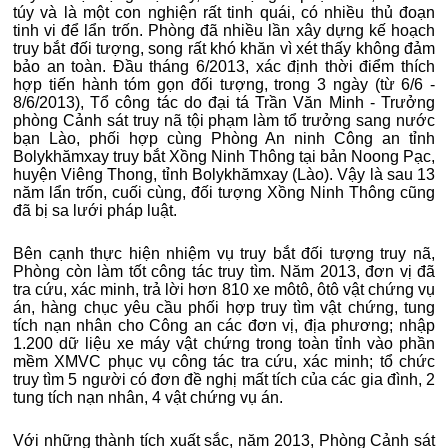
túy và là một con nghiện rất tinh quái, có nhiều thủ đoạn
tinh vi để lẩn trốn. Phòng đã nhiều lần xây dựng kế hoạch
truy bắt đối tượng, song rất khó khăn vì xét thấy không đảm
bảo an toàn. Đầu tháng 6/2013, xác định thời điểm thích
hợp tiến hành tóm gọn đối tượng, trong 3 ngày (từ 6/6 -
8/6/2013), Tổ công tác do đại tá Trần Văn Minh - Trưởng
phòng Cảnh sát truy nã tội phạm làm tổ trưởng sang nước
bạn Lào, phối hợp cùng Phòng An ninh Công an tỉnh
Bolykhămxay truy bắt Xồng Ninh Thông tại bản Noong Pạc,
huyện Viêng Thong, tỉnh Bolykhămxay (Lào). Vậy là sau 13
năm lẩn trốn, cuối cùng, đối tượng Xồng Ninh Thông cũng
đã bị sa lưới pháp luật.
Bên cạnh thực hiện nhiệm vụ truy bắt đối tượng truy nã,
Phòng còn làm tốt công tác truy tìm. Năm 2013, đơn vị đã
tra cứu, xác minh, trả lời hơn 810 xe môtô, ôtô vật chứng vụ
án, hàng chục yêu cầu phối hợp truy tìm vật chứng, tung
tích nạn nhân cho Công an các đơn vị, địa phương; nhập
1.200 dữ liệu xe máy vật chứng trong toàn tỉnh vào phần
mềm XMVC phục vụ công tác tra cứu, xác minh; tổ chức
truy tìm 5 người có đơn đề nghị mất tích của các gia đình, 2
tung tích nạn nhân, 4 vật chứng vụ án.
Với những thành tích xuất sắc, năm 2013, Phòng Cảnh sát