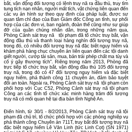
bắt, vận động đối tượng có lệnh truy nã ra đầu thú, truy tìm
tung tích nạn nhân, người mất tích, vật chứng liên quan đến
các vụ án hình sự theo quy định của pháp luật, được sự
quan tâm chỉ đạo của Ban Giám đốc Công an tỉnh, sự phối
hợp của các đơn vị, ban ngành, đoàn thể cũng như sự giúp
đỡ của quần chúng nhân dân, trong những năm qua,
Phòng Cảnh sát truy nã tội phạm đã tổ chức truy bắt, vận
động đầu thú và thanh loại hàng nghìn đối tượng truy nã,
trong đó, có nhiều đối tượng truy nã đặc biệt nguy hiểm và
khám phá hàng chục chuyên án liên quan đến các tội danh
giết người, cướp tài sản, mua, bán trái phép chất ma túy và
cố ý gây thương tích”. Riêng trong năm 2013, Phòng đã
trực tiếp tổ chức truy bắt, vận động đầu thú 105 đối tượng
truy nã, trong đó có 47 đối tượng nguy hiểm và đặc biệt
nguy hiểm, phá thành công 11 chuyên án, đảm bảo tuyệt
đối an toàn. Ngoài ra, Phòng Cảnh sát truy nã tội phạm còn
phối hợp với Cục C52, Phòng Cảnh sát truy nã tội phạm
Công an các tỉnh tổ chức xác minh hàng trăm đối tượng
truy nã có mối quan hệ tại địa bàn tỉnh Nghệ An.
Điển hình, từ 30/1 - 8/2/2013, Phòng Cảnh sát truy nã tội
phạm đã chủ trì, tổ chức phối hợp với các phòng nghiệp vụ
phá thành công Chuyên án 711T, truy bắt đối tượng truy nã
đặc biệt nguy hiểm Lê Văn Linh (tức Linh Cọt) (SN 1971)