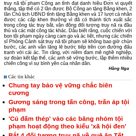
truy nã tội phạm Công an tỉnh đạt danh hiệu Đơn vị quyết
thắng, tập thể có 2 lần được Bộ Công an tặng Bằng khen, 2
lần Chủ tịch UBND tỉnh tặng Bằng khen và 17 lượt cá nhân
được các cấp khen thưởng vì đã có thành tích xuất sắc
trong công tác truy bắt, vận động đối tượng truy nã ra đầu
thú và các mặt công tác khác. Dẫu biết rằng, cuộc chiến với
bọn tội phạm ngày càng cam go và ác liệt, nhưng các chiến
sĩ Phòng Cảnh sát truy nã tội phạm sẽ không bao giờ chùn
bước, các anh vẫn lặng lẽ bước tiếp trên con đường đấu
tranh với cái ác. Tin rằng, với niềm đam mê nghề nghiệp,
sự đoàn kết tập thể, các anh sẽ vững bước, lập thêm nhiều
chiến công vì sự bình yên của nhân dân.
Hằng Nga
Các tin khác
Chung tay bảo vệ vững chắc biên
cương
Gương sáng trong tấn công, trấn áp tội
phạm
'Cú đấm thép' vào các băng nhóm tội
phạm hoạt động theo kiểu 'xã hội đen'
Bắt 4 đối tượng truy nã về quê ăn Tết