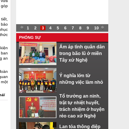
n vừa
 góp
tiết,
m bảo
.
.
1
2
3
4
5
6
7
8
9
10
.
phục
 thức
PHÓNG SỰ
Ấm áp tình quân dân
 kiện
 ban
trong bão lũ ở miền
ng an
Tây xứ Nghệ
đoàn
Ý nghĩa lớn từ
 quan
 một
những việc làm nhỏ
hái
Tổ trưởng an ninh,
trật tự nhiệt huyết,
trách nhiệm ở huyện
rẻo cao xứ Nghệ
Lan tỏa thông điệp