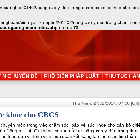
xu-nghe/201402/nang-cao-y-duc-trong-cham-soc-suc-khoe-cho-cbcs-45582
annghean//binh-yen-xu-nghe/201402/nang-cao-y-duc-trong-cham-soc-suc
aocongannghean/index.php
on line
72
IN CHUYÊN ĐỀ
PHỔ BIẾN PHÁP LUẬT
THỦ TỤC HÀ
Thứ Năm, 27/02/2014, 07:38 [GM
ức khỏe cho CBCS
 chuyên môn trong việc chăm sóc, bảo vệ sức khỏe cho cán bộ chiế
iện Công an tỉnh đã không ngừng nỗ lực, nâng cao y đức trong thực 
hể toàn đơn vị Bệnh viện luôn đoàn kết, sáng tạo, nêu cao tinh thần, 