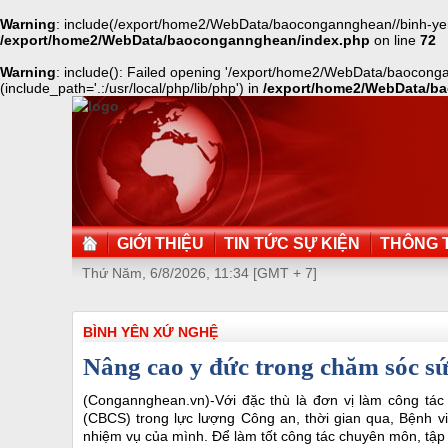
Warning
: include(/export/home2/WebData/baocongannghean//binh-yen-
/export/home2/WebData/baocongannghean/index.php
on line
72
Warning
: include(): Failed opening '/export/home2/WebData/baocong
(include_path='.:/usr/local/php/lib/php') in
/export/home2/WebData/b
GIỚI THIỆU
TIN TỨC SỰ KIỆN
THÔNG T
Thứ Năm, 6/8/2026, 11:34 [GMT + 7]
BÌNH YÊN XỨ NGHỆ
Nâng cao y đức trong chăm sóc s
(Congannghean.vn)-Với đặc thù là đơn vị làm công tác
(CBCS) trong lực lượng Công an, thời gian qua, Bệnh v
nhiệm vụ của mình. Để làm tốt công tác chuyên môn, tập t