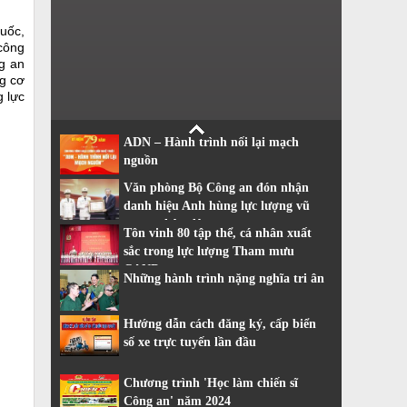
uốc,
 công
g an
ng cơ
g lực
ADN – Hành trình nối lại mạch
nguồn
Văn phòng Bộ Công an đón nhận
danh hiệu Anh hùng lực lượng vũ
trang nhân dân
Tôn vinh 80 tập thể, cá nhân xuất
sắc trong lực lượng Tham mưu
CAND
Những hành trình nặng nghĩa tri ân
Hướng dẫn cách đăng ký, cấp biển
số xe trực tuyến lần đầu
Chương trình 'Học làm chiến sĩ
Công an' năm 2024