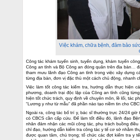
Việc khám, chữa bệnh, đảm bảo sức
Công tác khám tuyển sinh, tuyển dụng, khám tuyển côn
Công an tỉnh và Bộ Công an đóng quân trên địa bàn… đả
tham mưu lãnh đạo Công an tỉnh trong việc xây dựng các
từng địa bàn, đơn vị đặc thù một cách chủ động, nhanh c
Việc làm tốt công tác kiểm tra, hướng dẫn thực hiện c
phương, doanh trại độc lập của Công an tỉnh cũng từng
hiện tốt chức trách, quy định về chuyên môn, lề lối, tác
“Lương y như từ mẫu” đã phần nào tạo niềm tin cho CBC
Ngoài ra, công tác bố trí y, bác sĩ thường trực 24/24 gi
có CBCS cần cấp cứu. Để làm tốt điều đó, lãnh đạo Bện
nhân đảm nhận các mũi công tác, phụ trách buồng điều 
chỉ đạo, hướng dẫn kiểm tra công tác y tế cơ sở nhằm thự
được quan tâm, chú trọng; tổ chức các đợt kiểm tra y t