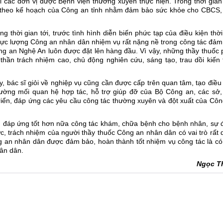
i các đơn vị được Bệnh viện thường xuyên thực hiện. Trong thời gia
g theo kế hoạch của Công an tỉnh nhằm đảm bảo sức khỏe cho CBCS,
 thời gian tới, trước tình hình diễn biến phức tạp của điều kiện thời 
o lực lượng Công an nhân dân nhiệm vụ rất nặng nề trong công tác đả
g an Nghệ An luôn được đặt lên hàng đầu. Vì vậy, những thầy thuốc 
thần trách nhiệm cao, chủ động nghiên cứu, sáng tạo, trau dồi kiến
, bác sĩ giỏi về nghiệp vụ cũng cần được cấp trên quan tâm, tạo điều
ường mối quan hệ hợp tác, hỗ trợ giúp đỡ của Bộ Công an, các sở,
triển, đáp ứng các yêu cầu công tác thường xuyên và đột xuất của Cô
ển, đáp ứng tốt hơn nữa công tác khám, chữa bệnh cho bệnh nhân, sự 
đức, trách nhiệm của người thầy thuốc Công an nhân dân có vai trò rất
 an nhân dân được đảm bảo, hoàn thành tốt nhiệm vụ công tác là có
ân dân.
Ngọc T