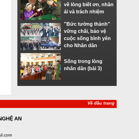
về lòng biết ơn, nhân
ái và trách nhiệm
"Bức tường thành"
vững chãi, bảo vệ
cuộc sống bình yên
cho Nhân dân
Sống trong lòng
nhân dân (bài 3)
Về đầu trang
 NGHỆ AN
il.com