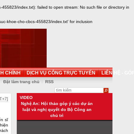
3/index.txt): failed to open stream: No such file or directory in
-khoe-cho-cbcs-455823/index.txt' for inclusion
NH CHÍNH
DỊCH VỤ CÔNG TRỰC TUYẾN
LIÊN HỆ - GÓP
Đặt làm trang chủ
RSS
VIDEO
T+7]
Nghệ An: Hội thảo góp ý các dự án
luật và nghị quyết do Bộ Công an
chủ trì
n sĩ
hiện
trách