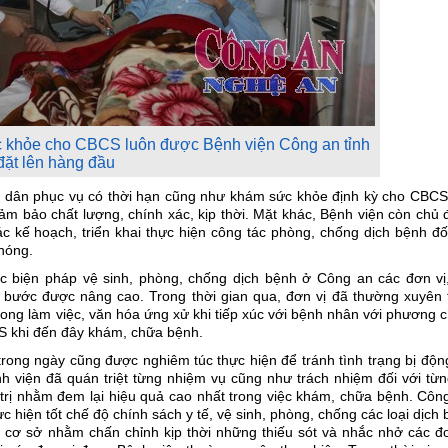
 khỏe cho CBCS luôn được Bệnh viện Công an tỉnh
đặt lên hàng đầu
g dân phục vụ có thời hạn cũng như khám sức khỏe định kỳ cho CBCS
m bảo chất lượng, chính xác, kịp thời. Mặt khác, Bệnh viện còn chủ 
 kế hoạch, triển khai thực hiện công tác phòng, chống dịch bệnh đố
hóng.
ác biện pháp vệ sinh, phòng, chống dịch bệnh ở Công an các đơn vị,
 bước được nâng cao. Trong thời gian qua, đơn vị đã thường xuyên 
 phong làm việc, văn hóa ứng xử khi tiếp xúc với bệnh nhân với phương
S khi đến đây khám, chữa bệnh.
ờ trong ngày cũng được nghiêm túc thực hiện để tránh tình trạng bị độn
h viện đã quán triệt từng nhiệm vụ cũng như trách nhiệm đối với từn
trị nhằm đem lại hiệu quả cao nhất trong việc khám, chữa bệnh. Công
c hiện tốt chế độ chính sách y tế, vệ sinh, phòng, chống các loại dịch
ế cơ sở nhằm chấn chỉnh kịp thời những thiếu sót và nhắc nhở các đ