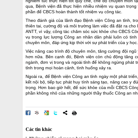
nghiêm túc thực hiện tốt quy chế, chế độ chuyên môn tạ
qua, Bệnh viện đã thực hiện nhiều nhiệm vụ quan trọn
phần để CBCS hoàn thành tốt nhiệm vụ công tác.
Theo đánh giá của lãnh đạo Bệnh viện Công an tỉnh, trong
thiên tai, cường độ và môi trường làm việc đã đặt ra ch
ANTT, vì vậy, công tác chăm sóc sức khỏe cho CBCS Côn
vụ trong lực lượng Công an nhân dân phải luôn có tinh 
chuyên môn, đáp ứng kịp thời với sự phát triển của y học.
Việc nâng cao trình độ chuyên môn, tăng cường đội ngũ y
hơn nữa. Bên cạnh đó, Bệnh viện còn chủ động tăng c
ngành, đơn vị trong và ngoài tỉnh để không ngừng phát 
tỉnh trong mọi hoàn cảnh, tình huống xảy ra.
Ngoài ra, để Bệnh viện Công an tỉnh ngày một phát tri
kết nội bộ, tiếp tục phát huy tính sáng tạo, nâng cao y 
trọng. Hơn bao giờ hết, để sức khỏe của mỗi CBCS Công
phần không nhỏ của những người thầy thuốc Công an nh
Các tin khác