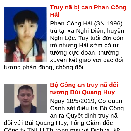
Truy nã bị can Phan Công
Hải
Phan Công Hải (SN 1996)
trú tại xã Nghi Diên, huyện
Nghi Lộc. Tuy tuổi đời còn
trẻ nhưng Hải sớm có tư
tưởng cực đoan, thường
xuyên kết giao với các đối
tượng phản động, chống đối.
Bộ Công an truy nã đối
tượng Bùi Quang Huy
Ngày 18/5/2019, Cơ quan
Cảnh sát điều tra Bộ Công
an ra Quyết định truy nã
đối với Bùi Quang Huy, Tổng Giám đốc
Công ty TNHH Thương mại và Dịch vụ kỹ