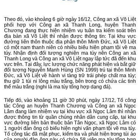
Theo đó, vào khoảng 6 giờ ngày 16/12, Công an xã Võ Liệt
phối hợp với Công an xã Thanh Long, huyện Thanh
Chương đang thực hiện nhiệm vụ tuần tra kiểm soát trên
địa bàn xã Võ Liệt thì nhận được thông tin: Tại khu vực
đường liên thôn thuộc địa phận thôn Minh Đức, xã Võ Liệt
có một nam thanh niên có nhiều biểu hiện phạm tội về ma
túy. Nhận định đối tượng nghiện ma túy nên Công an xã
Thanh Long và Công an xã Võ Liệt ngay lập tức đã đến khu
vực trên. Tại đây, lực lượng chức năng phát hiện và bắt giữ
đối tượng Nguyễn Mạnh Hùng (SN 1999) trú tại thôn Minh
Đức, xã Võ Liệt về hành vi tàng trữ trái phép chất ma túy;
thu giữ 1 túi ni lông màu trắng, bên trong có chứa các tinh
thể màu trắng (nghi là ma túy tổng hợp dạng đá).
Tiếp đó, vào khoảng 11 giờ 30 phút, ngày 17/12, Tổ công
tác Công an huyện Thanh Chương và Công an xã Ngọc
Lâm đang làm nhiệm vụ tại khu vực xã Ngọc Lâm thì nhận
được thông tin từ quần chúng nhân dân cung cấp, tại khu
vực đường liên bản thuộc bản Tân Ngọc, xã Ngọc Lâm có
1 người đàn ông có biểu hiện nghi vấn phạm tội về ma túy.
Tổ công tác đã mật phục, kiểm tra và phát hiện trong túi áo
của người đàn ông này có chứa 58 viên ma túy tổng hợp