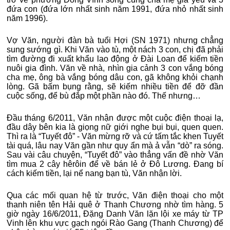
đứa con (đứa lớn nhất sinh năm 1991, đứa nhỏ nhất sinh
năm 1996).
Vợ Văn, người đàn bà tuổi Hợi (SN 1971) nhưng chẳng
sung sướng gì. Khi Văn vào tù, một nách 3 con, chị đã phải
tìm đường đi xuất khẩu lao động ở Đài Loan để kiếm tiền
nuôi gia đình. Văn về nhà, nhìn gia cảnh 3 con vắng bóng
cha mẹ, ông bà vắng bóng dâu con, gã không khỏi chạnh
lòng. Gã bấm bụng rằng, sẽ kiếm nhiều tiền để đỡ đần
cuộc sống, để bù đắp một phần nào đó. Thế nhưng…
Đầu tháng 6/2011, Văn nhận được một cuộc điện thoại lạ,
đầu dây bên kia là giọng nữ giới nghe bụi bụi, quen quen.
Thì ra là “Tuyết đô” - Văn mừng rỡ và cứ tấm tắc khen Tuyết
tài quá, lâu nay Văn gần như quy ẩn mà ả vẫn “dò” ra sóng.
Sau vài câu chuyện, “Tuyết đô” vào thẳng vấn đề nhờ Văn
tìm mua 2 cây hêrôin để về bán lẻ ở Đô Lương. Đang bí
cách kiếm tiền, lại nể nang bạn tù, Văn nhận lời.
Qua các mối quan hệ từ trước, Văn điện thoại cho một
thanh niên tên Hải quê ở Thanh Chương nhờ tìm hàng. 5
giờ ngày 16/6/2011, Đặng Danh Văn lặn lội xe máy từ TP
Vinh lên khu vực gạch ngói Rào Gang (Thanh Chương) để