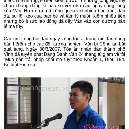
theo. Thế nhưng, số tiền kiếm được từ những công việc tay
chân chẳng đáng là bao so với nhu cầu ngày càng tăng
của Văn. Hơn nữa, gã cũng quen với nhiều bạn xấu; dần
dà, sự lôi kéo của bạn bè và tâm lý muốn kiếm nhiều tiền
nhưng bỏ ít sức lao động đã đẩy Văn vào con đường bán
lẻ ma túy.
Cái kim trong bọc lâu ngày cũng lòi ra, trong một lần đang
bán hêrôin cho các đối tượng nghiện, Văn bị Công an bắt
quả tang. Ngày 30/3/2007, Tòa án nhân dân thành phố
Vinh đã tuyên phạt Đặng Danh Văn 24 tháng tù giam về tội
“Mua bán trái phép chất ma túy” theo Khoản 1, Điều 194,
Bộ luật Hình sự.