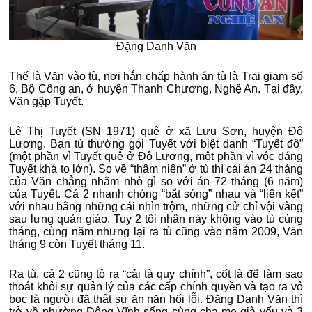
Đặng Danh Văn
Thế là Văn vào tù, nơi hắn chấp hành án tù là Trại giam số
6, Bộ Công an, ở huyện Thanh Chương, Nghệ An. Tại đây,
Văn gặp Tuyết.
Lê Thị Tuyết (SN 1971) quê ở xã Lưu Sơn, huyện Đô
Lương. Bạn tù thường gọi Tuyết với biệt danh “Tuyết đô”
(một phần vì Tuyết quê ở Đô Lương, một phần vì vóc dáng
Tuyết khá to lớn). So về “thâm niên” ở tù thì cái án 24 tháng
của Văn chẳng nhằm nhò gì so với án 72 tháng (6 năm)
của Tuyết. Cả 2 nhanh chóng “bắt sóng” nhau và “liên kết”
với nhau bằng những cái nhìn trộm, những cử chỉ vội vàng
sau lưng quản giáo. Tuy 2 tội nhân này không vào tù cùng
tháng, cùng năm nhưng lại ra tù cũng vào năm 2009, Văn
tháng 9 còn Tuyết tháng 11.
Ra tù, cả 2 cũng tỏ ra “cải tà quy chính”, cốt là để làm sao
thoát khỏi sự quản lý của các cấp chính quyền và tạo ra vỏ
bọc là người đã thật sự ăn năn hối lỗi. Đặng Danh Văn thì
trở về phường Đông Vĩnh sống cùng cha mẹ già yếu và 3