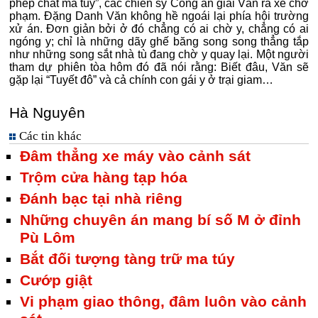
phép chất ma túy”, các chiến sỹ Công an giải Văn ra xe chở
phạm. Đặng Danh Văn không hề ngoái lại phía hội trường
xử án. Đơn giản bởi ở đó chẳng có ai chờ y, chẳng có ai
ngóng y; chỉ là những dãy ghế băng song song thẳng tắp
như những song sắt nhà tù đang chờ y quay lại. Một người
tham dự phiên tòa hôm đó đã nói rằng: Biết đâu, Văn sẽ
gặp lại “Tuyết đô” và cả chính con gái y ở trại giam…
Hà Nguyên
Các tin khác
Đâm thẳng xe máy vào cảnh sát
Trộm cửa hàng tạp hóa
Đánh bạc tại nhà riêng
Những chuyên án mang bí số M ở đỉnh
Pù Lôm
Bắt đối tượng tàng trữ ma túy
Cướp giật
Vi phạm giao thông, đâm luôn vào cảnh