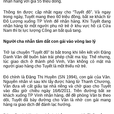
nhận hàng với giá 55 triệu đồng.
Thông tin được cập nhật ngay cho “Tuyết đô”. Và ngay
trong ngày, Tuyết mang theo 60 triệu đồng, bắt xe khách từ
Đô Lương xuống TP Vinh để nhận hàng. Khi Tuyết đang
nhận hàng từ một người phụ nữ trẻ ở khu vực hồ cá Cửa
Nam thì bị lực lượng Công an bắt quả tang.
Người cha nhẫn tâm dắt con gái
vào vòng lao lý
Trở lại chuyện “Tuyết đô” bị bắt trong khi liên kết với Đặng
Danh Văn để buôn bán trái phép chất ma túy. Thế nhưng,
lúc giao dịch ở thành phố Vinh, Văn không có mặt mà
người giao hàng cho Tuyết là một thiếu nữ trẻ.
Đó chính là Đặng Thị Huyền (SN 1994), con gái của Văn.
Nguyên nhân vì sau khi lấy được hàng từ Thanh Chương,
Văn đưa về cất giấu tại nhà riêng và chờ giao cho Tuyết
vào đầu giờ chiều ngày 16/6/2011. Trên đường bắt xe
khách xuống TP Vinh nhận hàng, để đề phòng Văn bị theo
dõi, Tuyết đã bày đường cho Văn là nhờ con gái mang
hàng ra giao dịch để đánh lạc hướng.