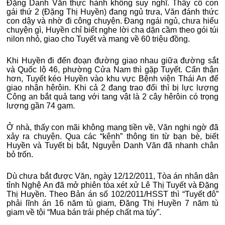
Đặng Danh Văn thực hành không suy nghĩ. Thấy cô con
gái thứ 2 (Đặng Thị Huyền) đang ngủ trưa, Văn đánh thức
con dậy và nhờ đi công chuyện. Đang ngái ngủ, chưa hiểu
chuyện gì, Huyền chỉ biết nghe lời cha dặn cầm theo gói túi
nilon nhỏ, giao cho Tuyết và mang về 60 triệu đồng.
Khi Huyền đi đến đoạn đường giao nhau giữa đường sắt
và Quốc lộ 46, phường Cửa Nam thì gặp Tuyết. Cẩn thận
hơn, Tuyết kéo Huyền vào khu vực Bệnh viện Thái An để
giao nhận hêrôin. Khi cả 2 đang trao đổi thì bị lực lượng
Công an bắt quả tang với tang vật là 2 cây hêrôin có trọng
lượng gần 74 gam.
Ở nhà, thấy con mãi không mang tiền về, Văn nghi ngờ đã
xảy ra chuyện. Qua các “kênh” thông tin từ bạn bè, biết
Huyền và Tuyết bị bắt, Nguyễn Danh Văn đã nhanh chân
bỏ trốn.
Dù chưa bắt được Văn, ngày 12/12/2011, Tòa án nhân dân
tỉnh Nghệ An đã mở phiên tòa xét xử Lê Thị Tuyết và Đặng
Thị Huyền. Theo Bản án số 102/2011/HSST thì “Tuyết đô”
phải lĩnh án 16 năm tù giam, Đặng Thị Huyền 7 năm tù
giam về tội “Mua bán trái phép chất ma túy”.