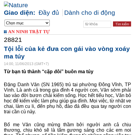
Giao diện:
Đầy đủ
Dành cho di động
AN NINH TRẬT TỰ
28821
Tội lỗi của kẻ đưa con gái vào vòng xoáy
ma túy
14:00, 11/06/2013 (GMT+7)
Từ bạn tù thành “cặp đôi” buôn ma túy
Đặng Danh Văn (SN 1965) trú tại phường Đông Vĩnh, TP
Vinh. Là anh cả trong gia đình 4 người con, Văn sớm phải
lao vào đời bươn chải kiếm sống. Học hết tiểu học, Văn bỏ
học để kiếm việc làm phụ giúp gia đình. Mọi việc, từ nhặt ve
chai, làm cu li, đến phụ hồ, đào đá đều qua tay người con
trai cần cù này.
Bố mẹ Văn cũng mừng thầm bởi người anh cả chịu
thương, chịu khó sẽ là tấm gương sáng cho các em noi