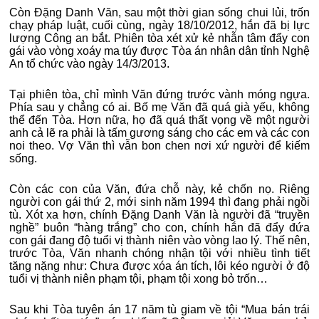
Còn Đặng Danh Văn, sau một thời gian sống chui lủi, trốn
chạy pháp luật, cuối cùng, ngày 18/10/2012, hắn đã bị lực
lượng Công an bắt. Phiên tòa xét xử kẻ nhẫn tâm đẩy con
gái vào vòng xoáy ma túy được Tòa án nhân dân tỉnh Nghệ
An tổ chức vào ngày 14/3/2013.
Tại phiên tòa, chỉ mình Văn đứng trước vành móng ngựa.
Phía sau y chẳng có ai. Bố mẹ Văn đã quá già yếu, không
thể đến Tòa. Hơn nữa, họ đã quá thất vọng về một người
anh cả lẽ ra phải là tấm gương sáng cho các em và các con
noi theo. Vợ Văn thì vẫn bon chen nơi xứ người để kiếm
sống.
Còn các con của Văn, đứa chỗ này, kẻ chốn nọ. Riêng
người con gái thứ 2, mới sinh năm 1994 thì đang phải ngồi
tù. Xót xa hơn, chính Đặng Danh Văn là người đã “truyền
nghề” buôn “hàng trắng” cho con, chính hắn đã đẩy đứa
con gái đang độ tuổi vị thành niên vào vòng lao lý. Thế nên,
trước Tòa, Văn nhanh chóng nhận tội với nhiều tình tiết
tăng nặng như: Chưa được xóa án tích, lôi kéo người ở độ
tuổi vị thành niên phạm tội, phạm tội xong bỏ trốn…
Sau khi Tòa tuyên án 17 năm tù giam về tội “Mua bán trái