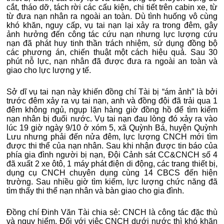
cắt, tháo dỡ, tách rời các cấu kiện, chi tiết trên cabin xe, từ
từ đưa nạn nhân ra ngoài an toàn. Dù tình huống vô cùng
khó khăn, nguy cấp, vụ tai nạn lại xảy ra trong đêm, gây
ảnh hưởng đến công tác cứu nạn nhưng lực lượng cứu
nạn đã phát huy tinh thần trách nhiệm, sử dụng đồng bộ
các phương án, chiến thuật một cách hiệu quả. Sau 30
phút nỗ lực, nạn nhân đã được đưa ra ngoài an toàn và
giao cho lực lượng y tế.
Sở dĩ vụ tai nạn này khiến đồng chí Tài bị “ám ảnh” là bởi
trước đêm xảy ra vụ tai nạn, anh và đồng đội đã trải qua 1
đêm không ngủ, ngụp lặn hàng giờ đồng hồ để tìm kiếm
nạn nhân bị đuối nước. Vụ tai nạn đau lòng đó xảy ra vào
lúc 19 giờ ngày 9/10 ở xóm 5, xã Quỳnh Bá, huyện Quỳnh
Lưu nhưng phải đến nửa đêm, lực lượng CNCH mới tìm
được thi thể của nạn nhân. Sau khi nhận được tin báo của
phía gia đình người bị nạn, Đội Cảnh sát CC&CNCH số 4
đã xuất 2 xe ôtô, 1 máy phát điện di động, các trang thiết bị,
dụng cụ CNCH chuyên dụng cùng 14 CBCS đến hiện
trường. Sau nhiều giờ tìm kiếm, lực lượng chức năng đã
tìm thấy thi thể nạn nhân và bàn giao cho gia đình.
Đồng chí Đinh Văn Tài chia sẻ: CNCH là công tác đặc thù
và nguy hiểm. Đối với việc CNCH dưới nước thì khó khăn