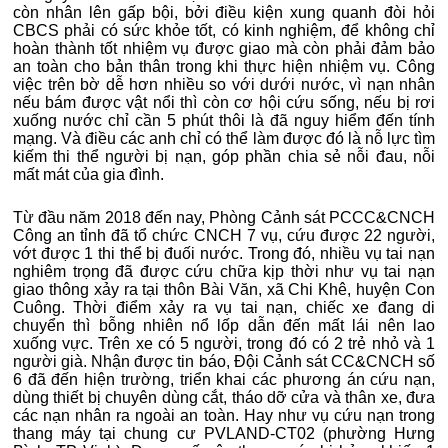
còn nhân lên gấp bội, bởi điều kiện xung quanh đòi hỏi
CBCS phải có sức khỏe tốt, có kinh nghiệm, để không chỉ
hoàn thành tốt nhiệm vụ được giao mà còn phải đảm bảo
an toàn cho bản thân trong khi thực hiện nhiệm vụ. Công
việc trên bờ dễ hơn nhiều so với dưới nước, vì nạn nhân
nếu bám được vật nổi thì còn cơ hội cứu sống, nếu bị rơi
xuống nước chỉ cần 5 phút thôi là đã nguy hiểm đến tính
mạng. Và điều các anh chỉ có thể làm được đó là nỗ lực tìm
kiếm thi thể người bị nạn, góp phần chia sẻ nỗi đau, nỗi
mất mát của gia đình.
Từ đầu năm 2018 đến nay, Phòng Cảnh sát PCCC&CNCH
Công an tỉnh đã tổ chức CNCH 7 vụ, cứu được 22 người,
vớt được 1 thi thể bị đuối nước. Trong đó, nhiều vụ tai nạn
nghiêm trọng đã được cứu chữa kịp thời như vụ tai nạn
giao thông xảy ra tại thôn Bài Văn, xã Chi Khê, huyện Con
Cuông. Thời điểm xảy ra vụ tai nạn, chiếc xe đang di
chuyển thì bỗng nhiên nổ lốp dẫn đến mất lái nên lao
xuống vực. Trên xe có 5 người, trong đó có 2 trẻ nhỏ và 1
người già. Nhận được tin báo, Đội Cảnh sát CC&CNCH số
6 đã đến hiện trường, triển khai các phương án cứu nạn,
dùng thiết bị chuyên dùng cắt, tháo dỡ cửa và thân xe, đưa
các nạn nhân ra ngoài an toàn. Hay như vụ cứu nạn trong
thang máy tại chung cư PVLAND-CT02 (phường Hưng