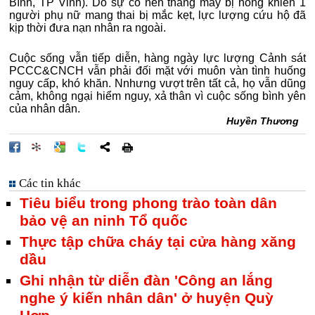
Bình, TP Vinh). Do sự cố nên thang máy bị hỏng khiến 1
người phụ nữ mang thai bị mắc kẹt, lực lượng cứu hộ đã
kịp thời đưa nạn nhân ra ngoài.
Cuộc sống vẫn tiếp diễn, hàng ngày lực lượng Cảnh sát
PCCC&CNCH vẫn phải đối mặt với muôn vàn tình huống
nguy cấp, khó khăn. Nnhưng vượt trên tất cả, họ vẫn dũng
cảm, không ngại hiểm nguy, xả thân vì cuộc sống bình yên
của nhân dân.
Huyền Thương
Các tin khác
Tiêu biểu trong phong trào toàn dân
bảo vệ an ninh Tổ quốc
Thực tập chữa cháy tại cửa hàng xăng
dầu
Ghi nhận từ diễn đàn 'Công an lắng
nghe ý kiến nhân dân' ở huyện Quỳ