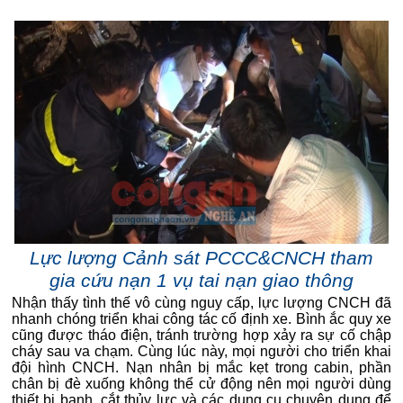
Lực lượng Cảnh sát PCCC&CNCH tham
gia cứu nạn 1 vụ tai nạn giao thông
Nhận thấy tình thế vô cùng nguy cấp, lực lượng CNCH đã
nhanh chóng triển khai công tác cố định xe. Bình ắc quy xe
cũng được tháo điện, tránh trường hợp xảy ra sự cố chập
cháy sau va chạm. Cùng lúc này, mọi người cho triển khai
đội hình CNCH. Nạn nhân bị mắc kẹt trong cabin, phần
chân bị đè xuống không thể cử động nên mọi người dùng
thiết bị banh, cắt thủy lực và các dụng cụ chuyên dụng để