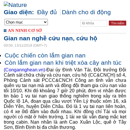
Giao diện:
Đầy đủ
Dành cho di động
AN NINH CƠ SỞ
Gian nan nghề cứu nạn, cứu hộ
09:00, 13/11/2018 (GMT+7)
Cuộc chiến còn lắm gian nan
Còn lắm gian nan khi triệt xóa cây anh túc
(Congannghean.vn)-
Đại úy Đinh Văn Tài, Đội trưởng Đội
Cảnh sát chữa cháy và cứu nạn, cứu hộ (CC&CNCH) số 4,
Phòng Cảnh sát PCCC&CNCH Công an tỉnh vẫn chưa
quên vụ tai nạn mà anh và đồng đội tham gia cứu nạn vào
tối 10/10. Khi đó khoảng 7 giờ 20 phút, đơn vị nhận được
tin báo 1 vụ tai nạn giao thông nghiêm trọng xảy ra trên
Quốc lộ 1A, đoạn qua cầu vượt Yên Lý thuộc xóm 16, xã
Diễn Yên, huyện Diễn Châu. Đó là 1 vụ tai nạn liên hoàn,
có 4 xe ôtô đâm vào đuôi nhau. Khi đồng chí Tài và mọi
người có mặt ở hiện trường, 1 lái xe tải vẫn đang mắc kẹt
trong cabin. Nạn nhân là anh Cao Xuân Lộc, quê ở Tây
Sơn, Bình Định bị đa chấn thương.