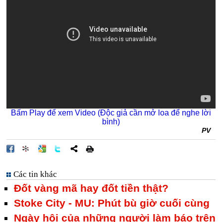
Bấm Play để xem Video (Độc giả cần mở loa để nghe lời
bình)
PV
Các tin khác
Đốt vàng mã hay đốt tiền thật?
Stoke City - MU: Phút bù giờ cuối cùng
Ngày hội của những người làm báo trên