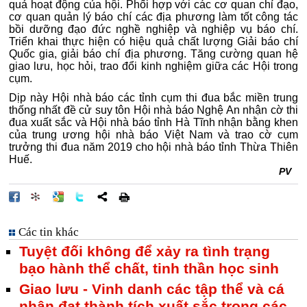
quả hoạt động của hội. Phối hợp với các cơ quan chỉ đạo,
cơ quan quản lý báo chí các địa phương làm tốt công tác
bồi dưỡng đạo đức nghề nghiệp và nghiệp vụ báo chí.
Triển khai thực hiện có hiệu quả chất lượng Giải báo chí
Quốc gia, giải báo chí địa phương. Tăng cường quan hệ
giao lưu, học hỏi, trao đổi kinh nghiệm giữa các Hội trong
cụm.
Dịp này Hội nhà báo các tỉnh cụm thi đua bắc miền trung
thống nhất đề cử suy tôn Hội nhà báo Nghệ An nhận cờ thi
đua xuất sắc và Hội nhà báo tỉnh Hà Tĩnh nhận bằng khen
của trung ương hội nhà báo Việt Nam và trao cờ cụm
trưởng thi đua năm 2019 cho hội nhà báo tỉnh Thừa Thiên
Huế.
PV
Các tin khác
Tuyệt đối không để xảy ra tình trạng
bạo hành thể chất, tinh thần học sinh
Giao lưu - Vinh danh các tập thể và cá
nhân đạt thành tích xuất sắc trong các