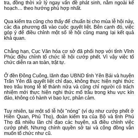
tra, đồng thời xử lý ngay vấn đề phát sinh, nằm ngoài kế
hoạch… theo hướng phù hợp nhất.
Qua kiểm tra cũng cho thấy để chuẩn bị cho mùa lễ hội này,
các địa phương đã vào cuộc quyết liệt. Bên cạnh đó, việc
góp ý để điều chỉnh một số lễ hội cũng mang lại kết quả
khả quan.
Chẳng hạn, Cục Văn hóa cơ sở đã phối hợp với tỉnh Vĩnh
Phúc điều chỉnh tổ chức lễ hội cướp phết. Vì vậy việc tổ
chức diễn ra an toàn, trật tự.
Ở đền Đông Cuông, lãnh đạo UBND tỉnh Yên Bái và huyện
Trấn Yên đã quyết liệt chỉ đạo, không thực hiện nghi thức
treo trâu trong lễ tế thánh nữa và cũng chỉ người có trách
nhiệm mới thực hiện nghi thức mổ trâu trong khu vực kín
đáo, không có hành vi bạo lực, phản cảm.
Tuy nhiên, tại một số lễ hội "nóng" (ví dụ như cướp phết ở
Hiền Quan, Phú Thọ), đoàn kiểm tra của Bộ và tỉnh Phú
Thọ đã nhiều lần chỉ đạo các huyện, xã điều chỉnh việc
cướp phết. Nhưng chính quyền sở tại và cộng đồng vẫn
muốn tổ chức như cũ.