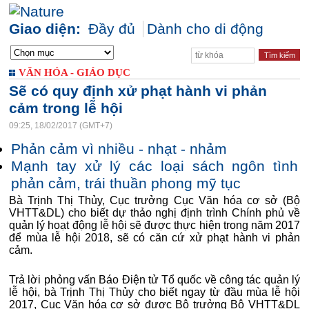
Giao diện:
Đầy đủ
Dành cho di động
VĂN HÓA - GIÁO DỤC
Sẽ có quy định xử phạt hành vi phản
cảm trong lễ hội
09:25, 18/02/2017 (GMT+7)
Phản cảm vì nhiều - nhạt - nhảm
Mạnh tay xử lý các loại sách ngôn tình
phản cảm, trái thuần phong mỹ tục
Bà Trịnh Thị Thủy, Cục trưởng Cục Văn hóa cơ sở (Bộ
VHTT&DL) cho biết dự thảo nghị định trình Chính phủ về
quản lý hoạt động lễ hội sẽ được thực hiện trong năm 2017
để mùa lễ hội 2018, sẽ có căn cứ xử phạt hành vi phản
cảm.
Trả lời phỏng vấn Báo Điện tử Tổ quốc về công tác quản lý
lễ hội, bà Trịnh Thị Thủy cho biết ngay từ đầu mùa lễ hội
2017, Cục Văn hóa cơ sở được Bộ trưởng Bộ VHTT&DL