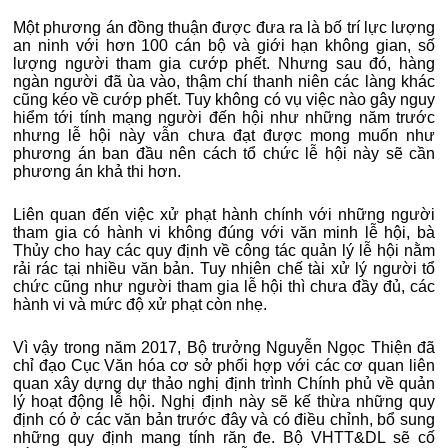
Một phương án đồng thuận được đưa ra là bố trí lực lượng
an ninh với hơn 100 cán bộ và giới hạn không gian, số
lượng người tham gia cướp phết. Nhưng sau đó, hàng
ngàn người đã ùa vào, thậm chí thanh niên các làng khác
cũng kéo về cướp phết. Tuy không có vụ việc nào gây nguy
hiểm tới tính mạng người đến hội như những năm trước
nhưng lễ hội này vẫn chưa đạt được mong muốn như
phương án ban đầu nên cách tổ chức lễ hội này sẽ cần
phương án khả thi hơn.
Liên quan đến việc xử phạt hành chính với những người
tham gia có hành vi không đúng với văn minh lễ hội, bà
Thủy cho hay các quy định về công tác quản lý lễ hội nằm
rải rác tại nhiều văn bản. Tuy nhiên chế tài xử lý người tổ
chức cũng như người tham gia lễ hội thì chưa đầy đủ, các
hành vi và mức độ xử phạt còn nhẹ.
Vì vậy trong năm 2017, Bộ trưởng Nguyễn Ngọc Thiện đã
chỉ đạo Cục Văn hóa cơ sở phối hợp với các cơ quan liên
quan xây dựng dự thảo nghị định trình Chính phủ về quản
lý hoạt động lễ hội. Nghị định này sẽ kế thừa những quy
định có ở các văn bản trước đây và có điều chỉnh, bổ sung
những quy định mang tính răn đe. Bộ VHTT&DL sẽ cố