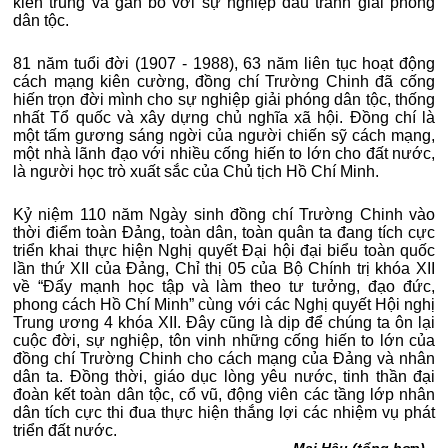
kiên trung và gắn bó với sự nghiệp đấu tranh giải phóng
dân tộc.
81 năm tuổi đời (1907 - 1988), 63 năm liên tục hoạt động
cách mạng kiên cường, đồng chí Trường Chinh đã cống
hiến trọn đời mình cho sự nghiệp giải phóng dân tộc, thống
nhất Tổ quốc và xây dựng chủ nghĩa xã hội. Đồng chí là
một tấm gương sáng ngời của người chiến sỹ cách mạng,
một nhà lãnh đạo với nhiều cống hiến to lớn cho đất nước,
là người học trò xuất sắc của Chủ tịch Hồ Chí Minh.
Kỷ niệm 110 năm Ngày sinh đồng chí Trường Chinh vào
thời điểm toàn Đảng, toàn dân, toàn quân ta đang tích cực
triển khai thực hiện Nghị quyết Đại hội đại biểu toàn quốc
lần thứ XII của Đảng, Chỉ thị 05 của Bộ Chính trị khóa XII
về “Đẩy mạnh học tập và làm theo tư tưởng, đạo đức,
phong cách Hồ Chí Minh” cùng với các Nghị quyết Hội nghị
Trung ương 4 khóa XII. Đây cũng là dịp để chúng ta ôn lại
cuộc đời, sự nghiệp, tôn vinh những cống hiến to lớn của
đồng chí Trường Chinh cho cách mạng của Đảng và nhân
dân ta. Đồng thời, giáo dục lòng yêu nước, tinh thần đại
đoàn kết toàn dân tộc, cổ vũ, động viên các tầng lớp nhân
dân tích cực thi đua thực hiện thắng lợi các nhiệm vụ phát
triển đất nước.