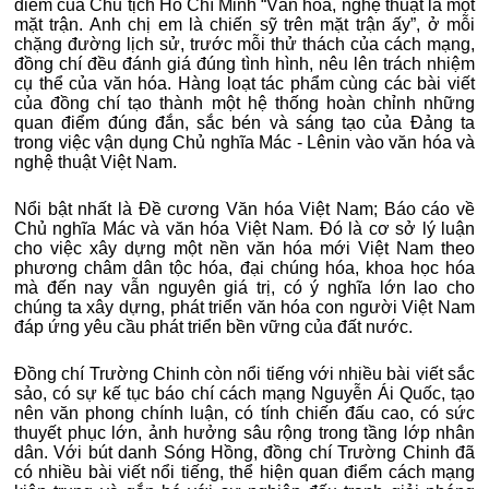
điểm của Chủ tịch Hồ Chí Minh “Văn hóa, nghệ thuật là một
mặt trận. Anh chị em là chiến sỹ trên mặt trận ấy”, ở mỗi
chặng đường lịch sử, trước mỗi thử thách của cách mạng,
đồng chí đều đánh giá đúng tình hình, nêu lên trách nhiệm
cụ thể của văn hóa. Hàng loạt tác phẩm cùng các bài viết
của đồng chí tạo thành một hệ thống hoàn chỉnh những
quan điểm đúng đắn, sắc bén và sáng tạo của Đảng ta
trong việc vận dụng Chủ nghĩa Mác - Lênin vào văn hóa và
nghệ thuật Việt Nam.
Nổi bật nhất là Đề cương Văn hóa Việt Nam; Báo cáo về
Chủ nghĩa Mác và văn hóa Việt Nam. Đó là cơ sở lý luận
cho việc xây dựng một nền văn hóa mới Việt Nam theo
phương châm dân tộc hóa, đại chúng hóa, khoa học hóa
mà đến nay vẫn nguyên giá trị, có ý nghĩa lớn lao cho
chúng ta xây dựng, phát triển văn hóa con người Việt Nam
đáp ứng yêu cầu phát triển bền vững của đất nước.
Đồng chí Trường Chinh còn nổi tiếng với nhiều bài viết sắc
sảo, có sự kế tục báo chí cách mạng Nguyễn Ái Quốc, tạo
nên văn phong chính luận, có tính chiến đấu cao, có sức
thuyết phục lớn, ảnh hưởng sâu rộng trong tầng lớp nhân
dân. Với bút danh Sóng Hồng, đồng chí Trường Chinh đã
có nhiều bài viết nổi tiếng, thể hiện quan điểm cách mạng