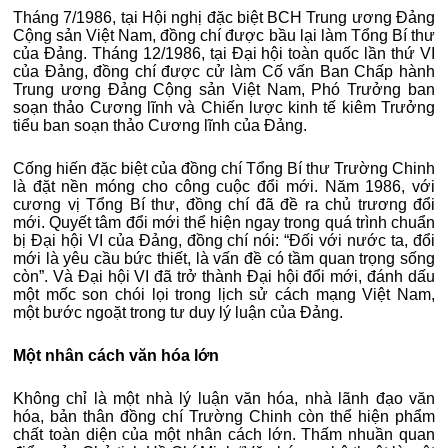
Tháng 7/1986, tại Hội nghị đặc biệt BCH Trung ương Đảng
Cộng sản Việt Nam, đồng chí được bầu lại làm Tổng Bí thư
của Đảng. Tháng 12/1986, tại Đại hội toàn quốc lần thứ VI
của Đảng, đồng chí được cử làm Cố vấn Ban Chấp hành
Trung ương Đảng Cộng sản Việt Nam, Phó Trưởng ban
soạn thảo Cương lĩnh và Chiến lược kinh tế kiêm Trưởng
tiểu ban soạn thảo Cương lĩnh của Đảng.
Cống hiến đặc biệt của đồng chí Tổng Bí thư Trường Chinh
là đặt nền móng cho công cuộc đổi mới. Năm 1986, với
cương vị Tổng Bí thư, đồng chí đã đề ra chủ trương đổi
mới. Quyết tâm đổi mới thể hiện ngay trong quá trình chuẩn
bị Đại hội VI của Đảng, đồng chí nói: “Đối với nước ta, đổi
mới là yêu cầu bức thiết, là vấn đề có tầm quan trọng sống
còn”. Và Đại hội VI đã trở thành Đại hội đổi mới, đánh dấu
một mốc son chói lọi trong lịch sử cách mạng Việt Nam,
một bước ngoặt trong tư duy lý luận của Đảng.
Một nhân cách văn hóa lớn
Không chỉ là một nhà lý luận văn hóa, nhà lãnh đạo văn
hóa, bản thân đồng chí Trường Chinh còn thể hiện phẩm
chất toàn diện của một nhân cách lớn. Thấm nhuần quan