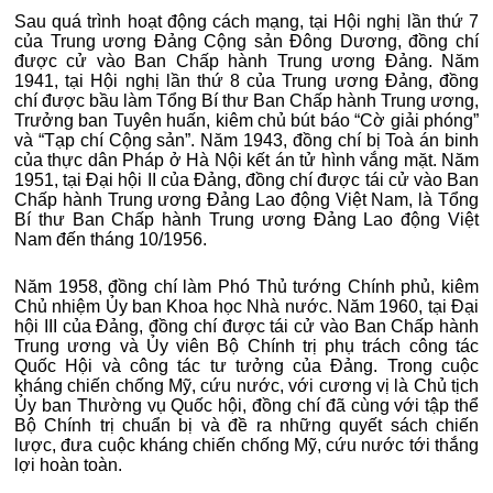
Sau quá trình hoạt động cách mạng, tại Hội nghị lần thứ 7
của Trung ương Đảng Cộng sản Đông Dương, đồng chí
được cử vào Ban Chấp hành Trung ương Đảng. Năm
1941, tại Hội nghị lần thứ 8 của Trung ương Đảng, đồng
chí được bầu làm Tổng Bí thư Ban Chấp hành Trung ương,
Trưởng ban Tuyên huấn, kiêm chủ bút báo “Cờ giải phóng”
và “Tạp chí Cộng sản”. Năm 1943, đồng chí bị Toà án binh
của thực dân
Pháp ở Hà Nội kết án tử hình vắng mặt. Năm
1951, tại Đại hội II của Đảng, đồng chí được tái cử vào Ban
Chấp hành Trung ương Đảng Lao động Việt Nam, là Tổng
Bí thư Ban Chấp hành Trung ương Đảng Lao động Việt
Nam đến tháng 10/1956.
Năm 1958, đồng chí làm Phó Thủ tướng Chính phủ, kiêm
Chủ nhiệm Ủy ban Khoa học Nhà nước. Năm 1960, tại Đại
hội III của Đảng, đồng chí được tái cử vào Ban Chấp hành
Trung ương và Ủy viên Bộ Chính trị phụ trách công tác
Quốc Hội và công tác tư tưởng của Đảng. Trong cuộc
kháng chiến chống Mỹ, cứu nước, với cương vị là Chủ tịch
Ủy ban Thường vụ Quốc hội, đồng chí đã cùng với tập thể
Bộ Chính trị chuẩn bị và đề ra những quyết sách chiến
lược, đưa cuộc kháng chiến chống Mỹ, cứu nước tới thắng
lợi hoàn toàn.