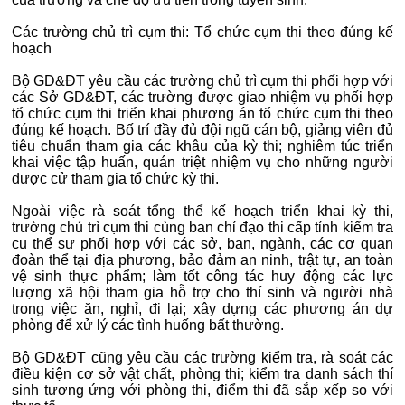
Các trường chủ trì cụm thi: Tổ chức cụm thi theo đúng kế
hoạch
Bộ GD&ĐT yêu cầu các trường chủ trì cụm thi phối hợp với
các Sở GD&ĐT, các trường được giao nhiệm vụ phối hợp
tổ chức cụm thi triển khai phương án tổ chức cụm thi theo
đúng kế hoạch. Bố trí đầy đủ đội ngũ cán bộ, giảng viên đủ
tiêu chuẩn tham gia các khâu của kỳ thi; nghiêm túc triển
khai việc tập huấn, quán triệt nhiệm vụ cho những người
được cử tham gia tổ chức kỳ thi.
Ngoài việc rà soát tổng thể kế hoạch triển khai kỳ thi,
trường chủ trì cụm thi cùng ban chỉ đạo thi cấp tỉnh kiểm tra
cụ thể sự phối hợp với các sở, ban, ngành, các cơ quan
đoàn thể tại địa phương, bảo đảm an ninh, trật tự, an toàn
vệ sinh thực phẩm; làm tốt công tác huy động các lực
lượng xã hội tham gia hỗ trợ cho thí sinh và người nhà
trong việc ăn, nghỉ, đi lại; xây dựng các phương án dự
phòng để xử lý các tình huống bất thường.
Bộ GD&ĐT cũng yêu cầu các trường kiểm tra, rà soát các
điều kiện cơ sở vật chất, phòng thi; kiểm tra danh sách thí
sinh tương ứng với phòng thi, điểm thi đã sắp xếp so với