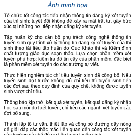
Ảnh minh họa
Tổ chức tốt công tác tiếp nhận thông tin đăng ký xét tuyển
của thí sinh; tuyệt đối không để xảy ra mất trật tự, gây bức
xúc tại những nơi tiếp nhận đăng ký xét tuyển.
Tập huấn kỹ cho cán bộ phụ trách công nghệ thông tin
tuyển sinh quy trình xử lý thông tin đăng ký xét tuyển của thí
sinh theo tài liệu tập huấn do Cục Khảo thí và Kiểm định
chất lượng giáo dục soạn thảo. Lựa chọn phần mềm xét
tuyển phù hợp; kiểm tra độ tin cậy của phần mềm, đặc biệt
là phần mềm xét tuyển do các trường tự viết.
Thực hiện nghiêm túc chỉ tiêu tuyển sinh đã công bố. Nếu
tuyển sinh đợt trước không đủ chỉ tiêu thì tuyển sinh tiếp
các đợt sau theo quy định của quy chế, không được tuyển
sinh vượt chỉ tiêu.
Thông báo kịp thời kết quả xét tuyển, kết quả đăng ký nhập
học sau mỗi đợt xét tuyển, chỉ tiêu các ngành xét tuyển các
đợt bổ sung.
Thành lập tổ tư vấn, thiết lập và công bố đường dây nóng
để giải đáp các thắc mắc liên quan đến công tác xét tuyển
của trường và chế độ ưu tiên trong tuyển sinh.