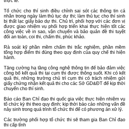
thực tế.
Tổ chức cho thí sinh điều chỉnh sai sót các thông tin cá
nhân trong ngày làm thủ tục dự thi; làm thủ tục cho thí sinh
bị thất lạc giấy báo dự thi. Chủ trì, phối hợp với các đơn vị
được giao nhiệm vụ phối hợp triển khai thực hiện tốt các
công việc về in sao, vận chuyển và bảo quản đề thi tuyệt
đối an toàn, coi thi, chấm thi, phúc khảo.
Rà soát kỹ phần mềm chấm thi trắc nghiệm, phần mềm
tổng hợp điểm thi đúng theo quy định của quy chế thi hiện
hành.
Tăng cường hạ tầng công nghệ thông tin để bảo đảm việc
công bố kết quả thi tại cụm thi được thông suốt. Khi có kết
quả thi, những trường chủ trì cụm thi có trách nhiệm gửi
giấy chứng nhận kết quả thi cho các Sở GD&ĐT để kịp thời
chuyển cho thí sinh.
Báo cáo Ban Chỉ đạo thi quốc gia việc thực hiện nhiệm vụ
tổ chức kỳ thi theo quy định; kịp thời báo cáo những vấn đề
nảy sinh trong quá trình tổ chức thi để có phương án xử lý.
Các trường phối hợp tổ chức thi sẽ tham gia Ban Chỉ đạo
thi cấp tỉnh