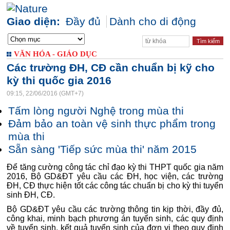
Giao diện:
Đầy đủ
Dành cho di động
VĂN HÓA - GIÁO DỤC
Các trường ĐH, CĐ cần chuẩn bị kỹ cho
kỳ thi quốc gia 2016
09:15, 22/06/2016 (GMT+7)
Tấm lòng người Nghệ trong mùa thi
Đảm bảo an toàn vệ sinh thực phẩm trong
mùa thi
Sẵn sàng 'Tiếp sức mùa thi' năm 2015
Để tăng cường công tác chỉ đạo kỳ thi THPT quốc gia năm
2016, Bộ GD&ĐT yêu cầu các ĐH, học viện, các trường
ĐH, CĐ thực hiện tốt các công tác chuẩn bị cho kỳ thi tuyển
sinh ĐH, CĐ.
Bộ GD&ĐT yêu cầu các trường thông tin kịp thời, đầy đủ,
công khai, minh bạch phương án tuyển sinh, các quy định
về tuyển sinh, kết quả tuyển sinh của đơn vị theo quy định