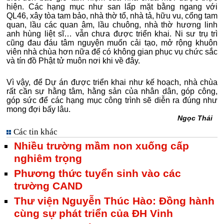
hiện. Các hạng mục như san lấp mặt bằng ngang với
QL46, xây tòa tam bảo, nhà thờ tổ, nhà tả, hữu vu, cổng tam
quan, lầu các quan âm, lầu chuông, nhà thờ hương linh
anh hùng liệt sĩ… vẫn chưa được triển khai. Ni sư trụ trì
cũng đau đáu tâm nguyện muốn cải tạo, mở rộng khuôn
viên nhà chùa hơn nữa để có không gian phục vụ chức sắc
và tín đồ Phật tử muôn nơi khi về đây.
Vì vậy, để Dự án được triển khai như kế hoạch, nhà chùa
rất cần sự hằng tâm, hằng sản của nhân dân, góp công,
góp sức để các hạng mục công trình sẽ diễn ra đúng như
mong đợi bấy lâu.
Ngọc Thái
Các tin khác
Nhiều trường mầm non xuống cấp
nghiêm trọng
Phương thức tuyển sinh vào các
trường CAND
Thư viện Nguyễn Thúc Hào: Đồng hành
cùng sự phát triển của ĐH Vinh