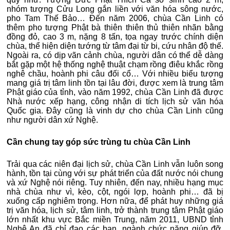
nhóm tượng Cửu Long gắn liền với văn hóa sông nước,
pho Tam Thế Bảo… Đến năm 2006, chùa Cần Linh có
thêm pho tượng Phật bà thiên thiên thủ thiên nhãn bằng
đồng đỏ, cao 3 m, nặng 8 tấn, tọa ngay trước chính diện
chùa, thể hiện diện tướng từ tâm đại từ bi, cứu nhân độ thế.
Ngoài ra, có dịp vãn cảnh chùa, người dân có thể dễ dàng
bắt gặp một hệ thống nghệ thuật chạm rồng điêu khắc rồng
nghê chầu, hoành phi câu đối cổ… Với nhiều biểu tượng
mang giá trị tâm linh tồn tại lâu đời, được xem là trung tâm
Phật giáo của tỉnh, vào năm 1992, chùa Cần Linh đã được
Nhà nước xếp hạng, công nhận di tích lịch sử văn hóa
Quốc gia. Đây cũng là vinh dự cho chùa Cần Linh cũng
như người dân xứ Nghệ.
Cần chung tay góp sức trùng tu chùa Cần Linh
Trải qua các niên đại lịch sử, chùa Cần Linh vẫn luôn song
hành, tồn tại cùng với sự phát triển của đất nước nói chung
và xứ Nghệ nói riêng. Tuy nhiên, đến nay, nhiều hạng mục
nhà chùa như vì, kèo, cột, ngói lợp, hoành phi… đã bị
xuống cấp nghiêm trọng. Hơn nữa, để phát huy những giá
trị văn hóa, lịch sử, tâm linh, trở thành trung tâm Phật giáo
lớn nhất khu vực Bắc miền Trung, năm 2011, UBND tỉnh
Nghệ An đã chỉ đạo các ban, ngành chức năng giúp đỡ,