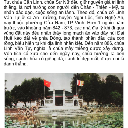
Tự, chùa Cần Linh, chùa Sư Nữ đều giữ nguyên giá trị linh
thiêng, là nơi hướng con người đến Chân - Thiện - Mỹ, tu
nhân đắc đạo, cuộc sống an lành. Theo đó, chùa cổ Linh
Vân Tự ở xã An Trường, huyện Nghi Lộc, tỉnh Nghệ An,
nay thuộc phường Cửa Nam, TP Vinh. Hơn 1 nghìn năm
trước, vào khoảng năm 842 - 873, các nhà địa lý khi đi qua
vùng đất này đều nhận thấy long mạch ẩn vào dãy núi Đại
Huệ kéo dài về phía Đông, tạo thành phần đầu của con
rồng, biểu hiện tụ khí địa linh nhân kiệt. Đến năm 886, chùa
Linh Vân Tự, nghĩa là chùa mây thiêng được xây dựng.
Vốn tích cổ xưa cho đến ngày nay, chùa hướng ra bến
sông, cạnh chùa có giếng đá, cảnh trí đẹp mắt, được coi là
danh thắng.