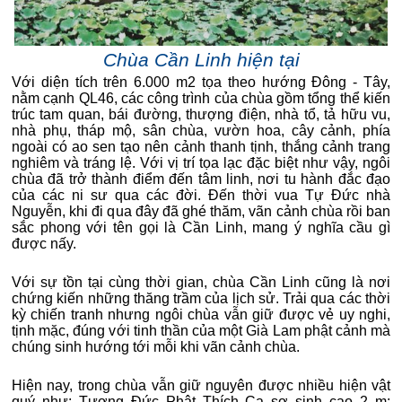
Chùa Cần Linh hiện tại
Với diện tích trên 6.000 m2 tọa theo hướng Đông - Tây,
nằm cạnh QL46, các công trình của chùa gồm tổng thể kiến
trúc tam quan, bái đường, thượng điện, nhà tổ, tả hữu vu,
nhà phụ, tháp mộ, sân chùa, vườn hoa, cây cảnh, phía
ngoài có ao sen tạo nên cảnh thanh tịnh, thắng cảnh trang
nghiêm và tráng lệ. Với vị trí tọa lạc đặc biệt như vậy, ngôi
chùa đã trở thành điểm đến tâm linh, nơi tu hành đắc đạo
của các ni sư qua các đời. Đến thời vua Tự Đức nhà
Nguyễn, khi đi qua đây đã ghé thăm, vãn cảnh chùa rồi ban
sắc phong với tên gọi là Cần Linh, mang ý nghĩa cầu gì
được nấy.
Với sự tồn tại cùng thời gian, chùa Cần Linh cũng là nơi
chứng kiến những thăng trầm của lịch sử. Trải qua các thời
kỳ chiến tranh nhưng ngôi chùa vẫn giữ được vẻ uy nghi,
tịnh mặc, đúng với tinh thần của một Già Lam phật cảnh mà
chúng sinh hướng tới mỗi khi vãn cảnh chùa.
Hiện nay, trong chùa vẫn giữ nguyên được nhiều hiện vật
quý như: Tượng Đức Phật Thích Ca sơ sinh cao 2 m;