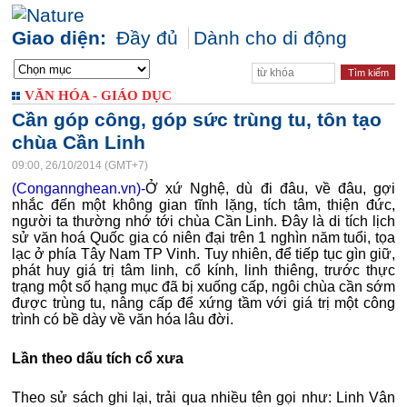
Giao diện:
Đầy đủ
Dành cho di động
VĂN HÓA - GIÁO DỤC
Cần góp công, góp sức trùng tu, tôn tạo
chùa Cần Linh
09:00, 26/10/2014 (GMT+7)
(Congannghean.vn)-
Ở xứ Nghệ, dù đi đâu, về đâu, gợi
nhắc đến một không gian tĩnh lặng, tích tâm, thiện đức,
người ta thường nhớ tới chùa Cần Linh. Đây là di tích lịch
sử văn hoá Quốc gia có niên đại trên 1 nghìn năm tuổi, tọa
lạc ở phía Tây Nam TP Vinh. Tuy nhiên, để tiếp tục gìn giữ,
phát huy giá trị tâm linh, cổ kính, linh thiêng, trước thực
trạng một số hạng mục đã bị xuống cấp, ngôi chùa cần sớm
được trùng tu, nâng cấp để xứng tầm với giá trị một công
trình có bề dày về văn hóa lâu đời.
Lần theo dấu tích cổ xưa
Theo sử sách ghi lại, trải qua nhiều tên gọi như: Linh Vân