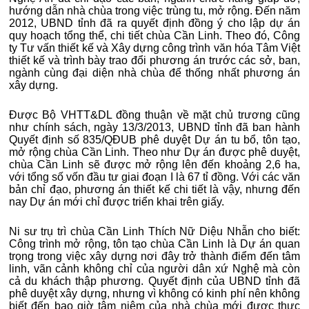
hướng dẫn nhà chùa trong việc trùng tu, mở rộng. Đến năm
2012, UBND tỉnh đã ra quyết định đồng ý cho lập dự án
quy hoạch tổng thể, chi tiết chùa Cần Linh. Theo đó, Công
ty Tư vấn thiết kế và Xây dựng công trình văn hóa Tâm Việt
thiết kế và trình bày trao đổi phương án trước các sở, ban,
ngành cùng đại diện nhà chùa để thống nhất phương án
xây dựng.
Được Bộ VHTT&DL đồng thuận về mặt chủ trương cũng
như chính sách, ngày 13/3/2013, UBND tỉnh đã ban hành
Quyết định số 835/QĐUB phê duyệt Dự án tu bổ, tôn tạo,
mở rộng chùa Cần Linh. Theo như Dự án được phê duyệt,
chùa Cần Linh sẽ được mở rộng lên đến khoảng 2,6 ha,
với tổng số vốn đầu tư giai đoạn I là 67 tỉ đồng. Với các văn
bản chỉ đạo, phương án thiết kế chi tiết là vậy, nhưng đến
nay Dự án mới chỉ được triển khai trên giấy.
Ni sư trụ trì chùa Cần Linh Thích Nữ Diệu Nhẫn cho biết:
Công trình mở rộng, tôn tạo chùa Cần Linh là Dự án quan
trọng trong việc xây dựng nơi đây trở thành điểm đến tâm
linh, vãn cảnh không chỉ của người dân xứ Nghệ mà còn
cả du khách thập phương. Quyết định của UBND tỉnh đã
phê duyệt xây dựng, nhưng vì không có kinh phí nên không
biết đến bao giờ tâm niệm của nhà chùa mới được thực