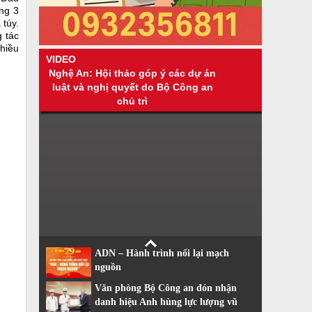
ông 3
 túy.
 tác
hiều
VIDEO
Nghệ An: Hội thảo góp ý các dự án
luật và nghị quyết do Bộ Công an
chủ trì
ADN – Hành trình nối lại mạch
nguồn
Văn phòng Bộ Công an đón nhận
danh hiệu Anh hùng lực lượng vũ