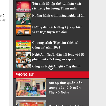
trang nhân dân
Tôn vinh 80 tập thể, cá nhân xuất
sắc trong lực lượng Tham mưu
CAND
 nhân
Những hành trình nặng nghĩa tri ân
 vụ”
Hướng dẫn cách đăng ký, cấp biển
số xe trực tuyến lần đầu
Chương trình 'Học làm chiến sĩ
Công an' năm 2024
Nghệ An: Người dân hài lòng với Bộ
phận một cửa Công an cấp xã
Công an Nghệ An giữ vững thành
tích dẫn đầu về cải cách hành chính
PHÓNG SỰ
Nhiều tiện ích khi sử dụng phần
Ấm áp tình quân dân
mềm VNeiD
trong bão lũ ở miền
Cách đăng ký tài khoản định danh
Tây xứ Nghệ
điện tử