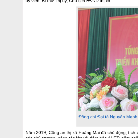
ủy viên, Bí thư Thị ủy, Chủ tịch HĐND thị xã.
Đồng chí Đại tá Nguyễn Mạnh 
Năm 2019, Công an thị xã Hoàng Mai đã chủ động, tích c