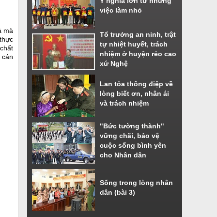
Ý nghĩa lớn từ những
việc làm nhỏ
ả mà
Tổ trưởng an ninh, trật
 thực
tự nhiệt huyết, trách
chất
nhiệm ở huyện rẻo cao
ũ cán
xứ Nghệ
Lan tỏa thông điệp về
lòng biết ơn, nhân ái
và trách nhiệm
"Bức tường thành"
vững chãi, bảo vệ
cuộc sống bình yên
cho Nhân dân
Sống trong lòng nhân
dân (bài 3)