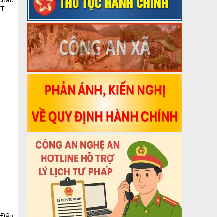
 chắc
T.
. Đấu