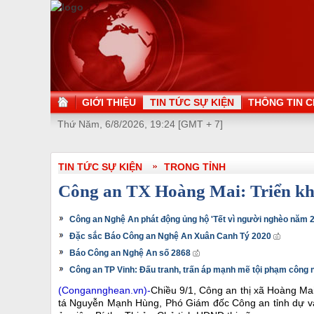
GIỚI THIỆU
TIN TỨC SỰ KIỆN
THÔNG TIN C
Thứ Năm, 6/8/2026, 19:24 [GMT + 7]
TIN TỨC SỰ KIỆN
TRONG TỈNH
Công an TX Hoàng Mai: Triển kha
Công an Nghệ An phát động ủng hộ 'Tết vì người nghèo năm 
Đặc sắc Báo Công an Nghệ An Xuân Canh Tý 2020
Báo Công an Nghệ An số 2868
Công an TP Vinh: Đấu tranh, trấn áp mạnh mẽ tội phạm công n
(Congannghean.vn)-
Chiều 9/1, Công an thị xã Hoàng Mai
tá Nguyễn Mạnh Hùng, Phó Giám đốc Công an tỉnh dự và 