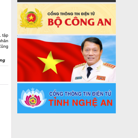
 tập
nhân
Cũng
ng