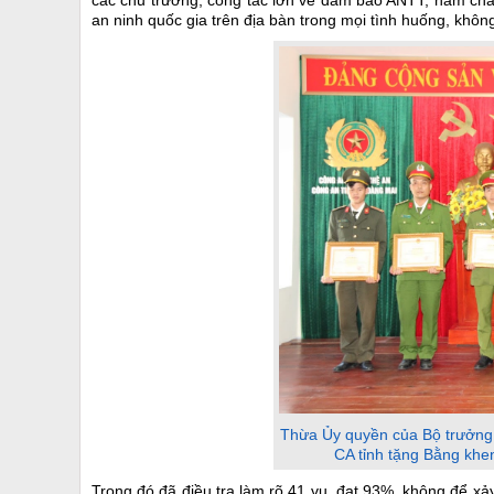
các chủ trương, công tác lớn về đảm bảo ANTT; nắm chắc 
an ninh quốc gia trên địa bàn trong mọi tình huống, khôn
Thừa Ủy quyền của Bộ trưởng
CA tỉnh tặng Bằng khen
Trong đó đã điều tra làm rõ 41 vụ, đạt 93%, không để xả