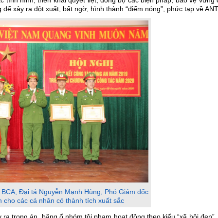
tình hình, triển khai quyết liệt, đồng bộ các biện pháp, bảo vệ vững
g để xảy ra đột xuất, bất ngờ, hình thành “điểm nóng”, phức tạp về ANT
 BCA, Đại tá Nguyễn Mạnh Hùng, Phó Giám đốc
 cho các cá nhân có thành tích xuất sắc
y ra trọng án, băng ổ nhóm tội phạm hoạt động theo kiểu “xã hội đen”