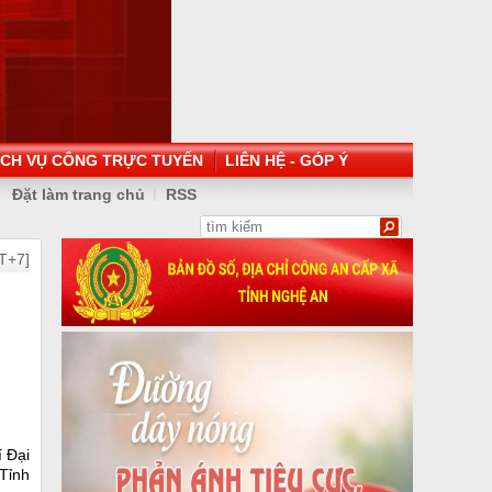
ỊCH VỤ CÔNG TRỰC TUYẾN
LIÊN HỆ - GÓP Ý
Đặt làm trang chủ
RSS
T+7]
í Đại
Tỉnh