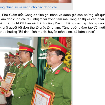
ng chiến sỹ vẻ vang cho các đồng chí
ng, Phó Giám đốc Công an tỉnh ghi nhận và đánh giá cao những kết qu
iám đốc cũng chỉ ra 3 nhiệm vụ trọng tâm mà Công an thị xã cần phải
 bảo trật tự ATXH bảo vệ thành công Đại hội Đảng các cấp. Nâng cao 
ý, giải quyết tốt đơn thư tố giác tội phạm. Tăng cường đào tạo đội ng
heo hướng “Bộ tinh, tỉnh mạnh, huyện toàn diện, xã bám cơ sở”.