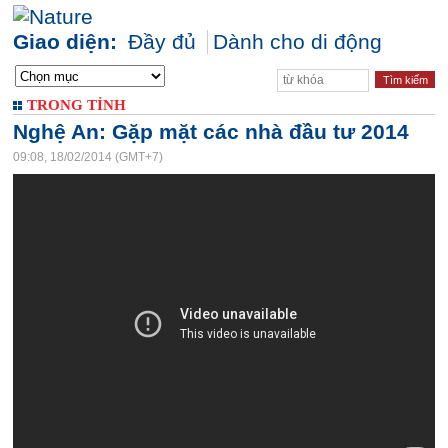
Giao diện:
Đầy đủ
Dành cho di động
TRONG TỈNH
Nghệ An: Gặp mặt các nhà đầu tư 2014
09:08, 18/02/2014 (GMT+7)