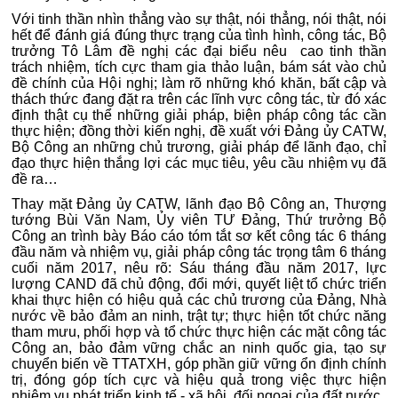
Với tinh thần nhìn thẳng vào sự thật, nói thẳng, nói thật, nói
hết để đánh giá đúng thực trạng của tình hình, công tác, Bộ
trưởng Tô Lâm đề nghị các đại biểu nêu cao tinh thần
trách nhiệm, tích cực tham gia thảo luận, bám sát vào chủ
đề chính của Hội nghị; làm rõ những khó khăn, bất cập và
thách thức đang đặt ra trên các lĩnh vực công tác, từ đó xác
định thật cụ thể những giải pháp, biện pháp công tác cần
thực hiện; đồng thời kiến nghị, đề xuất với Đảng ủy CATW,
Bộ Công an những chủ trương, giải pháp để lãnh đạo, chỉ
đạo thực hiện thắng lợi các mục tiêu, yêu cầu nhiệm vụ đã
đề ra…
Thay mặt Đảng ủy CATW, lãnh đạo Bộ Công an, Thượng
tướng Bùi Văn Nam, Ủy viên TƯ Đảng, Thứ trưởng Bộ
Công an trình bày Báo cáo tóm tắt sơ kết công tác 6 tháng
đầu năm và nhiệm vụ, giải pháp công tác trọng tâm 6 tháng
cuối năm 2017, nêu rõ: Sáu tháng đầu năm 2017, lực
lượng CAND đã chủ động, đổi mới, quyết liệt tổ chức triển
khai thực hiện có hiệu quả các chủ trương của Đảng, Nhà
nước về bảo đảm an ninh, trật tự; thực hiện tốt chức năng
tham mưu, phối hợp và tổ chức thực hiện các mặt công tác
Công an, bảo đảm vững chắc an ninh quốc gia, tạo sự
chuyển biến về TTATXH, góp phần giữ vững ổn định chính
trị, đóng góp tích cực và hiệu quả trong việc thực hiện
nhiệm vụ phát triển kinh tế - xã hội, đối ngoại của đất nước.