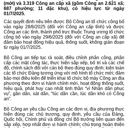
(mới) và 3.319 Công an cấp xã (gồm Công an 2.621 xã;
687 phường; 11 đặc khu), có hiệu lực từ ngày
01/7/2025.
Các quyết định nêu trên được Bộ Công an tổ chức công bố
vào ngày 28/6/2025 (đối với Công an cấp tỉnh) và được
Công an các tỉnh, thành phố trực thuộc Trung ương tổ chức
công bố vào ngày 29/6/2025 (đối với Công an cấp xã) để
đảm bảo hoạt động hiệu quả, thông suốt, không gián đoạn
từ ngày 01/7/2025.
Bộ Công an tiếp tục rà soát, điều chỉnh phân công, phân
cấp các mặt công tác, thực hiện sắp xếp, bố trí và các chế
độ, chính sách đối với cán bộ theo đúng quy định; kiện toàn
các tổ chức Đảng tương ứng với mô hình tổ chức mới; đảm
bảo mọi điều kiện để triển khai tổ chức bộ máy Công an địa
phương theo đơn vị hành chính mới, hoạt động thông suốt,
hiệu quả, phát huy cao nhất tinh thần “vì Nhân dân phục
vụ”, gần dân, sát dân, “lúc dân cần, lúc dân khó có Công
an”.
Bộ Công an yêu cầu Công an các đơn vị, địa phương thực
hiện đúng các chủ trương, quy định, yêu cầu của Đảng,
Quốc hội, Chính phủ và đồng chí Bộ trưởng liên quan đến
sắp xếp, hợp nhất đơn vị hành chính; chú trọng hoàn thiện