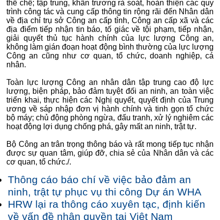
thể chế; tập trung, khẩn trương rà soát, hoàn thiện các quy
trình công tác và cung cấp thông tin rộng rãi đến Nhân dân
về địa chỉ trụ sở Công an cấp tỉnh, Công an cấp xã và các
địa điểm tiếp nhận tin báo, tố giác về tội phạm, tiếp nhận,
giải quyết thủ tục hành chính của lực lượng Công an,
không làm gián đoạn hoạt động bình thường của lực lượng
Công an cũng như cơ quan, tổ chức, doanh nghiệp, cá
nhân.
Toàn lực lượng Công an nhân dân tập trung cao độ lực
lượng, biện pháp, bảo đảm tuyệt đối an ninh, an toàn việc
triển khai, thực hiện các Nghị quyết, quyết định của Trung
ương về sáp nhập đơn vị hành chính và tinh gọn tổ chức
bộ máy; chủ động phòng ngừa, đấu tranh, xử lý nghiêm các
hoạt động lợi dụng chống phá, gây mất an ninh, trật tự.
Bộ Công an trân trọng thông báo và rất mong tiếp tục nhận
được sự quan tâm, giúp đỡ, chia sẻ của Nhân dân và các
cơ quan, tổ chức./.
Thông cáo báo chí về việc bảo đảm an
ninh, trật tự phục vụ thi công Dự án WHA
HRW lại ra thông cáo xuyên tạc, định kiến
về vấn đề nhân quyền tại Việt Nam