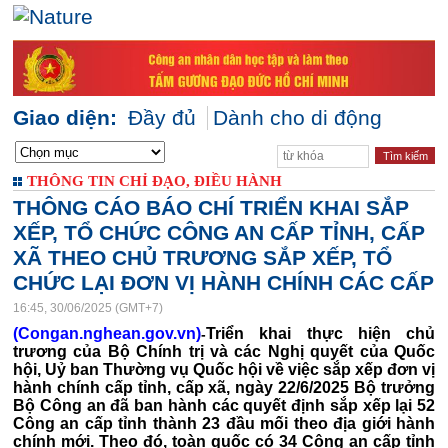
Giao diện:
Đầy đủ
Dành cho di động
THÔNG TIN CHỈ ĐẠO, ĐIỀU HÀNH
THÔNG CÁO BÁO CHÍ TRIỂN KHAI SẮP
XẾP, TỔ CHỨC CÔNG AN CẤP TỈNH, CẤP
XÃ THEO CHỦ TRƯƠNG SẮP XẾP, TỔ
CHỨC LẠI ĐƠN VỊ HÀNH CHÍNH CÁC CẤP
16:45, 30/06/2025 (GMT+7)
(Congan.nghean.gov.vn)
Triển khai thực hiện chủ
-
trương của Bộ Chính trị và các Nghị quyết của Quốc
hội, Uỷ ban Thường vụ Quốc hội về việc sắp xếp đơn vị
hành chính cấp tỉnh, cấp xã, ngày 22/6/2025 Bộ trưởng
Bộ Công an đã ban hành các quyết định sắp xếp lại 52
Công an cấp tỉnh thành 23 đầu mối theo địa giới hành
chính mới. Theo đó, toàn quốc có 34 Công an cấp tỉnh