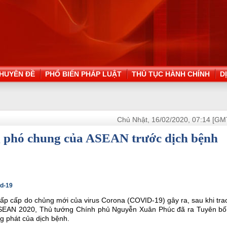
HUYÊN ĐỀ
PHỔ BIẾN PHÁP LUẬT
THỦ TỤC HÀNH CHÍNH
D
Chủ Nhật, 16/02/2020, 07:14 [GM
 phó chung của ASEAN trước dịch bệnh
id-19
p cấp do chủng mới của virus Corona (COVID-19) gây ra, sau khi tra
EAN 2020, Thủ tướng Chính phủ Nguyễn Xuân Phúc đã ra Tuyên bố
 phát của dịch bệnh.