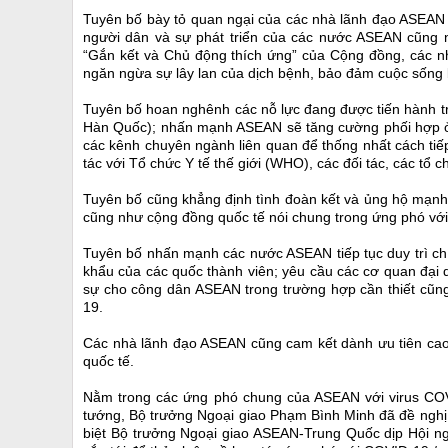
Tuyên bố bày tỏ quan ngại của các nhà lãnh đạo ASEAN 
người dân và sự phát triển của các nước ASEAN cũng 
“Gắn kết và Chủ động thích ứng” của Cộng đồng, các nhà
ngăn ngừa sự lây lan của dịch bệnh, bảo đảm cuộc sống
Tuyên bố hoan nghênh các nỗ lực đang được tiến hành tro
Hàn Quốc); nhấn mạnh ASEAN sẽ tăng cường phối hợp ở c
các kênh chuyên ngành liên quan để thống nhất cách tiê
tác với Tổ chức Y tế thế giới (WHO), các đối tác, các tổ
Tuyên bố cũng khẳng định tình đoàn kết và ủng hộ mạ
cũng như cộng đồng quốc tế nói chung trong ứng phó với
Tuyên bố nhấn mạnh các nước ASEAN tiếp tục duy trì chí
khẩu của các quốc thành viên; yêu cầu các cơ quan đ
sự cho công dân ASEAN trong trường hợp cần thiết cũng
19.
Các nhà lãnh đạo ASEAN cũng cam kết dành ưu tiên 
quốc tế.
Nằm trong các ứng phó chung của ASEAN với virus COVI
tướng, Bộ trưởng Ngoại giao Phạm Bình Minh đã đề nghị
biệt Bộ trưởng Ngoại giao ASEAN-Trung Quốc dịp Hội ng