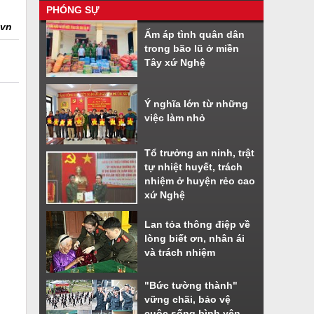
PHÓNG SỰ
Nhiều tiện ích khi sử dụng phần
.vn
Ấm áp tình quân dân
mềm VNeiD
trong bão lũ ở miền
Cách đăng ký tài khoản định danh
Tây xứ Nghệ
điện tử
Ý nghĩa lớn từ những
việc làm nhỏ
Tổ trưởng an ninh, trật
tự nhiệt huyết, trách
nhiệm ở huyện rẻo cao
xứ Nghệ
Lan tỏa thông điệp về
lòng biết ơn, nhân ái
và trách nhiệm
"Bức tường thành"
vững chãi, bảo vệ
cuộc sống bình yên