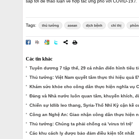
sắp tới để thảo luận về hợp tác ứng phó với COVID-19./.
Tags:
thủ tướng
asean
dịch bệnh
chỉ thị
phòn
Các tin khác
Tuyên dương 7 tập thể, 29 cá nhân điển hình tiêu t
Thủ tướng: Việt Nam quyết tâm thực thi hiệu quả 
Khám sức khỏe cho công dân thực hiện nghĩa vụ
Đảng và Nhà nước luôn quan tâm, khuyến khích, đ
Chiến sự Idlib leo thang, Syria-Thổ Nhĩ Kỳ cận kề 
Công an Nghệ An: Giao nhận công dân thực hiện 
Thủ tướng: Chúng ta phải chống cả 'virus trì trệ'
Các khu cách ly được bảo đảm điều kiện tốt nhất