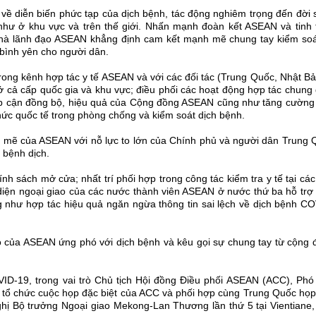
về diễn biến phức tạp của dịch bệnh, tác động nghiêm trọng đến đời
như ở khu vực và trên thế giới. Nhấn mạnh đoàn kết ASEAN và tinh
 lãnh đạo ASEAN khẳng định cam kết mạnh mẽ chung tay kiểm soá
 bình yên cho người dân.
ng kênh hợp tác y tế ASEAN và với các đối tác (Trung Quốc, Nhật Bả
ả cấp quốc gia và khu vực; điều phối các hoạt động hợp tác chung 
́p cận đồng bộ, hiệu quả của Cộng đồng ASEAN cũng như tăng cường
 chức quốc tế trong phòng chống và kiểm soát dịch bệnh.
nh mẽ của ASEAN với nỗ lực to lớn của Chính phủ và người dân Trung
 bệnh dịch.
nh sách mở cửa; nhất trí phối hợp trong công tác kiểm tra y tế tại các
ại diện ngoại giao của các nước thành viên ASEAN ở nước thứ ba hỗ trợ
 như hợp tác hiệu quả ngăn ngừa thông tin sai lệch về dịch bệnh C
cao của ASEAN ứng phó với dịch bệnh và kêu gọi sự chung tay từ cộng
D-19, trong vai trò Chủ tịch Hội đồng Điều phối ASEAN (ACC), Phó
 tổ chức cuộc họp đặc biệt của ACC và phối hợp cùng Trung Quốc họp
hị Bộ trưởng Ngoại giao Mekong-Lan Thương lần thứ 5 tại Vientiane,