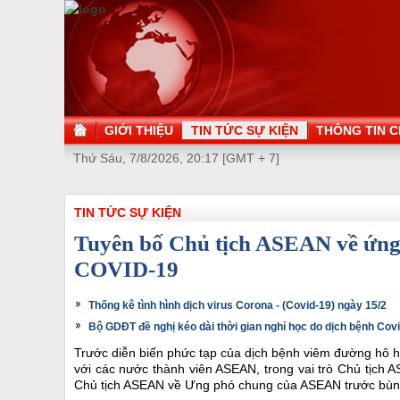
GIỚI THIỆU
TIN TỨC SỰ KIỆN
THÔNG TIN C
Thứ Sáu, 7/8/2026, 20:17 [GMT + 7]
TIN TỨC SỰ KIỆN
Tuyên bố Chủ tịch ASEAN về ứng
COVID-19
Thống kê tình hình dịch virus Corona - (Covid-19) ngày 15/2
Bộ GDĐT đề nghị kéo dài thời gian nghỉ học do dịch bệnh Cov
Trước diễn biến phức tạp của dịch bệnh viêm đường hô hấ
với các nước thành viên ASEAN, trong vai trò Chủ tịch AS
Chủ tịch ASEAN về Ưng phó chung của ASEAN trước bùng