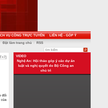
ỊCH VỤ CÔNG TRỰC TUYẾN
LIÊN HỆ - GÓP Ý
Đặt làm trang chủ
RSS
VIDEO
T+7]
Nghệ An: Hội thảo góp ý các dự án
luật và nghị quyết do Bộ Công an
chủ trì
o đổi
 của