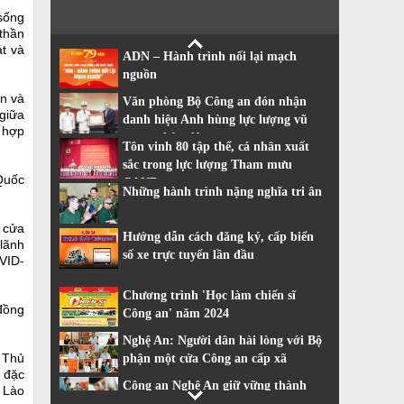
 sống
 thần
t và
ADN – Hành trình nối lại mạch
nguồn
n và
Văn phòng Bộ Công an đón nhận
giữa
danh hiệu Anh hùng lực lượng vũ
 hợp
trang nhân dân
Tôn vinh 80 tập thể, cá nhân xuất
sắc trong lực lượng Tham mưu
 Quốc
CAND
Những hành trình nặng nghĩa tri ân
 cửa
Hướng dẫn cách đăng ký, cấp biển
 lãnh
số xe trực tuyến lần đầu
OVID-
Chương trình 'Học làm chiến sĩ
 đồng
Công an' năm 2024
Nghệ An: Người dân hài lòng với Bộ
 Thủ
phận một cửa Công an cấp xã
 đặc
Công an Nghệ An giữ vững thành
 Lào
tích dẫn đầu về cải cách hành chính