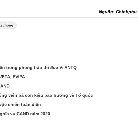
Nguồn: Chinhphu
g chống
iến trong phong trào thi đua Vì ANTQ
EVFTA, EVIPA
 CAND
ộng viên bà con kiều bào hướng về Tổ quốc
cuộc chiến toàn diện
nghĩa vụ CAND năm 2020