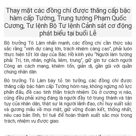
Thay mặt các đồng chí được thăng cấp bậc
hàm cấp Tướng, Trung tướng Phạm Quốc
Cương, Tư lệnh Bộ Tư lệnh Cảnh sát cơ động
phát biểu tại buổi Lễ
Bộ trưởng Tô Lâm nhấn mạnh, các đồng chí cần thức sâu
sắc rằng: “vinh dự càng lớn, trách nhiệm càng cao”, phải luôn
thực hiện tốt lời dạy của Bác Hồ kính yêu “Người làm tướng
phải: Trí, tín, nhân, nghĩa, liêm, trung”, giữ gìn tư cách người
Công an cách mạng, khiêm tốn, giản dị, gần gũi với quần
chúng nhân dân.
Bộ trưởng Tô Lâm bày tỏ tin tưởng, các đồng chí được
thăng cấp bậc hàm cấp Tướng hôm nay, không ngừng nỗ lực
phấn đấu, đề cao tinh thần trách nhiệm. Dù ở cương vị nào,
cũng đều phải xứng đáng là người đầy tớ trung thành và tận
tụy của nhân dân, thật sự là người lãnh đạo, chỉ huy xuất sắc
và gương mẫu về mọi mặt, giữ vững đoàn kết, thống nhất,
nêu cao bản lĩnh, trí tuệ để hoàn thành xuất sắc mọi trọng
trách, nhiệm vụ được giao.