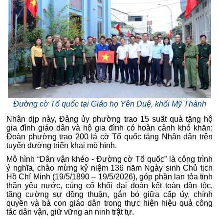
Đường cờ Tổ quốc tại Giáo họ Yên Duệ, khối Mỹ Thành
Nhân dịp này, Đảng ủy phường trao 15 suất quà tặng hộ
gia đình giáo dân và hộ gia đình có hoàn cảnh khó khăn;
Đoàn phường trao 200 lá cờ Tổ quốc tặng Nhân dân trên
tuyến đường triển khai mô hình.
Mô hình “Dân vận khéo - Đường cờ Tổ quốc” là công trình
ý nghĩa, chào mừng kỷ niệm 136 năm Ngày sinh Chủ tịch
Hồ Chí Minh (19/5/1890 – 19/5/2026), góp phần lan tỏa tinh
thần yêu nước, củng cố khối đại đoàn kết toàn dân tộc,
tăng cường sự đồng thuận, gắn bó giữa cấp ủy, chính
quyền và bà con giáo dân trong thực hiện hiệu quả công
tác dân vận, giữ vững an ninh trật tự.