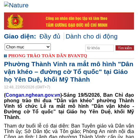
Giao diện:
Đầy đủ
Dành cho di động
PHONG TRÀO TOÀN DÂN BVANTQ
Phường Thành Vinh ra mắt mô hình "Dân
vận khéo – đường cờ Tổ quốc" tại Giáo
họ Yên Duệ, khối Mỹ Thành
12:48, 22/05/2026 (GMT+7)
(
Congan.nghean.gov.vn
)-Sáng 19/5/2026, Ban Chỉ đạo
phong trào thi đua “Dân vận khéo” phường Thành
Vinh tổ chức Lễ ra mắt mô hình “Dân vận khéo -
Đường cờ Tổ quốc” tại Giáo họ Yên Duệ, khối Mỹ
Thành.
Tham dự buổi lễ có đại diện: Ban Tuyên giáo và Dân vận
Tỉnh ủy; Sở Dân tộc và Tôn giáo; Phòng An ninh nội địa
Công an tỉnh; Lãnh đạo phường Thành Vinh; cấp ủy, ban