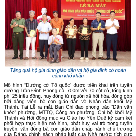
Tặng quà hộ gia đình giáo dân và hộ gia đình có hoàn
cảnh khó khăn
Mô hình “Đường cờ Tổ quốc” được triển khai trên tuyến
đường Trần Đình Phong dài 700m với 70 cột cờ, tổng kinh
phí 25 triệu đồng, huy động từ nguồn xã hội hóa, đóng góp
bởi đảng viên, bà con giáo dân và Nhân dân khối Mỹ
Thành. Tại Lễ ra mắt, Ban Chỉ đạo phong trào “Dân vận
khéo” phường, MTTQ, Công an phường, Chi bộ khối Mỹ
Thành và Hội đồng mục vụ Giáo họ Yên Duệ ký cam kết
phối hợp thực hiện mô hình, phát huy vai trò trong tuyên
truyền, vận động bà con giáo dân chấp hành chủ trương
của Đảng, chính sách pháp luật của Nhà nước; tích cực