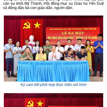
cán sự khối Mỹ Thành, Hội đồng mục vụ Giáo họ Yên Duệ
và đông đảo bà con giáo dân, người dân.
Ký cam kết phối hợp thực hiện mô hình